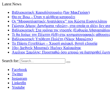
Latest News
Βιβλιοκριτική: Καρυδότσουφλο (Ίαν ΜακΓιούαν)
Θα σε Βρω – Όταν η αλήθεια καταρρέει
Οι “Μορφοπλαστικές Αναπλάσεις” του Κώστα Ευαγγελάτου
Γιώργος Δήμος: Διηγήματα «ιδεών», στα οποία οι ιδέες δεν αν
Βιβλιοκριτική: Στα χρόνια της ντροπής (Ευθυμία Αθανασιάδου
Τι θα δούμε την Πέμπτη (6/8) στις κινηματογραφικές αίθουσες
Βιβλιοκριτική: Υπόθεση Πολέτη (Νίκος Μαριώτης)
Το Πάρτυ Γενεθλίων – Χρυσή φυλακή, θνητή εξουσία
10ες Διεθνείς Μουσικές Ημέρες Καλαμάτας
Αιμίλιος Σαμόλης: Προσπαθώ όσο μπορώ να διατηρηθεί ζωντα
Search for:
Facebook
Twitter
Instagram
LinkedIn
Youtube