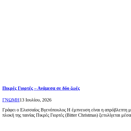
Πικρές Γιορτές – Ανάμεσα σε δύο ζωές
ΓΝΩΜΗ
13 Ιουλίου, 2026
Γράφει ο Ελισσαίος Βγενόπουλος Η έμπνευση είναι η απρόβλεπτη μ
πλοκή της ταινίας Πικρές Γιορτές (Bitter Christmas) ξετυλίγεται μέ