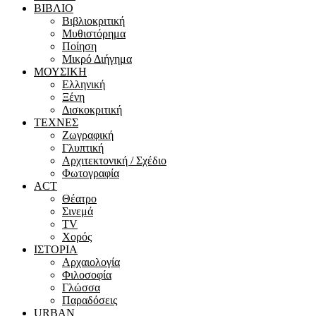
ΒΙΒΛΙΟ
Βιβλιοκριτική
Μυθιστόρημα
Ποίηση
Μικρό Διήγημα
ΜΟΥΣΙΚΗ
Ελληνική
Ξένη
Δισκοκριτική
ΤΕΧΝΕΣ
Ζωγραφική
Γλυπτική
Αρχιτεκτονική / Σχέδιο
Φωτογραφία
ACT
Θέατρο
Σινεμά
ΤV
Χορός
ΙΣΤΟΡΙΑ
Αρχαιολογία
Φιλοσοφία
Γλώσσα
Παραδόσεις
URBAN