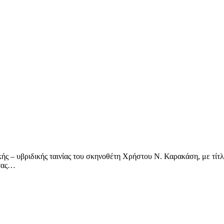
ακής – υβριδικής ταινίας του σκηνοθέτη Χρήστου Ν. Καρακάση, με τί
ντας…