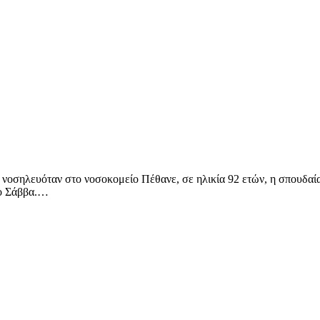
 νοσηλευόταν στο νοσοκομείο Πέθανε, σε ηλικία 92 ετών, η σπουδαί
ιο Σάββα.…