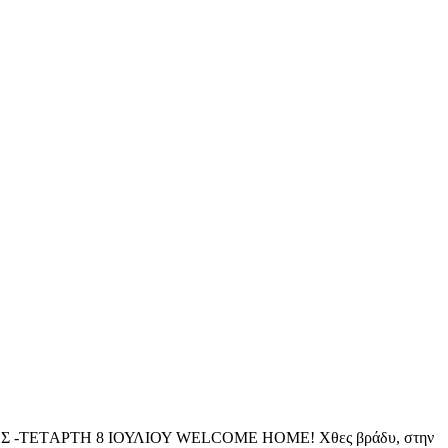
-TETΑΡΤΗ 8 IΟΥΛΙΟΥ WELCOME HOME! Χθες βράδυ, στην