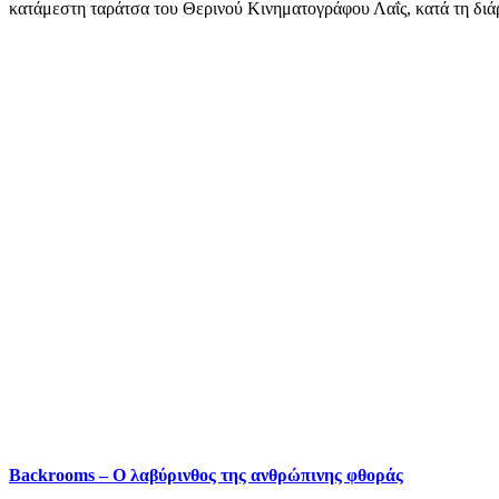
κατάμεστη ταράτσα του Θερινού Κινηματογράφου Λαΐς, κατά τη διά
Backrooms – Ο λαβύρινθος της ανθρώπινης φθοράς