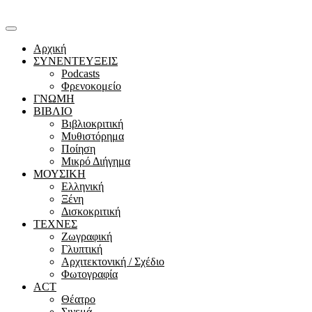
Αρχική
ΣΥΝΕΝΤΕΥΞΕΙΣ
Podcasts
Φρενοκομείο
ΓΝΩΜΗ
ΒΙΒΛΙΟ
Βιβλιοκριτική
Μυθιστόρημα
Ποίηση
Μικρό Διήγημα
ΜΟΥΣΙΚΗ
Ελληνική
Ξένη
Δισκοκριτική
ΤΕΧΝΕΣ
Ζωγραφική
Γλυπτική
Αρχιτεκτονική / Σχέδιο
Φωτογραφία
ACT
Θέατρο
Σινεμά