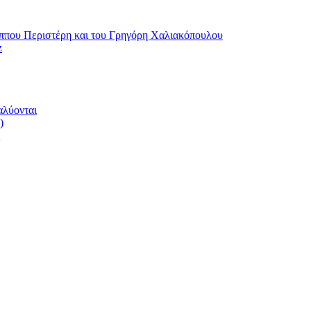
ου Περιστέρη και του Γρηγόρη Χαλιακόπουλου
z
αλύονται
)