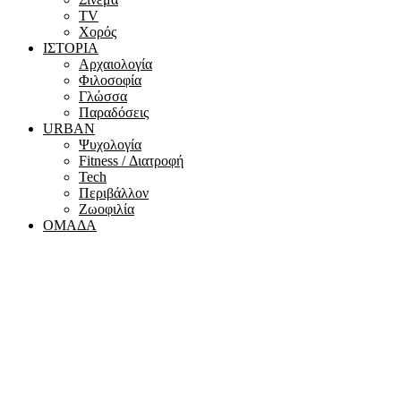
ΤV
Χορός
ΙΣΤΟΡΙΑ
Αρχαιολογία
Φιλοσοφία
Γλώσσα
Παραδόσεις
URBAN
Ψυχολογία
Fitness / Διατροφή
Tech
Περιβάλλον
Ζωοφιλία
ΟΜΑΔΑ