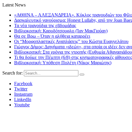
Latest News
«ΑΘΗΝΑ – ΑΛΕΞΑΝΔΡΕΙΑ». Κύκλος τραγουδιών του Φίλιππ
Δασκαλευτικό νανούρισμα: Honest Lullaby, από την Joan Bae
Τα νέα τραγούδια της εβδομάδας
Βιβλιοκριτική: Καρυδότσουφλο (Ίαν ΜακΓιούαν)
Θα σε Βρω – Όταν η αλήθεια καταρρέει
Οι “Μορφοπλαστικές Αναπλάσεις” του Κώστα Ευαγγελάτου
Γιώργος Δήμος: Διηγήματα «ιδεών», στα οποία οι ιδέες δεν αν
Βιβλιοκριτική: Στα χρόνια της ντροπής (Ευθυμία Αθανασιάδου
Τι θα δούμε την Πέμπτη (6/8) στις κινηματογραφικές αίθουσες
Βιβλιοκριτική: Υπόθεση Πολέτη (Νίκος Μαριώτης)
Search for:
Facebook
Twitter
Instagram
LinkedIn
Youtube