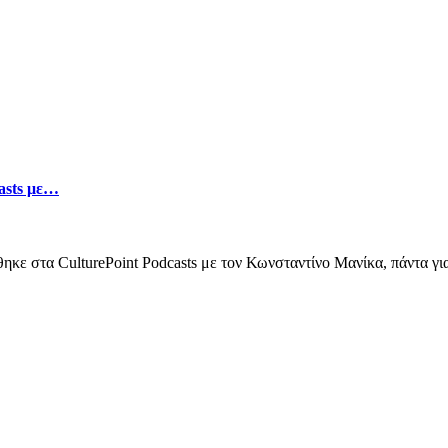
asts με…
ε στα CulturePoint Podcasts με τον Κωνσταντίνο Μανίκα, πάντα για τ