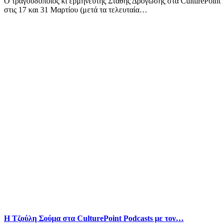
Ο τραγουδοποιός κι ερμηνευτής Στάθης Δρογώσης στα CulturePoint 
στις 17 και 31 Μαρτίου (μετά τα τελευταία…
Η Τζούλη Σούμα στα CulturePoint Podcasts με τον…