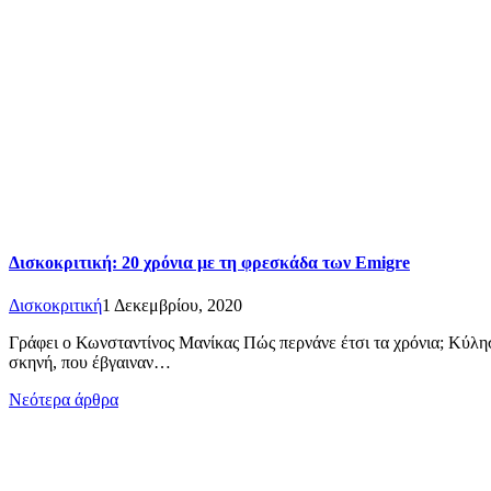
Δισκοκριτική: 20 χρόνια με τη φρεσκάδα των Emigre
Δισκοκριτική
1 Δεκεμβρίου, 2020
Γράφει ο Κωνσταντίνος Μανίκας Πώς περνάνε έτσι τα χρόνια; Κύλησ
σκηνή, που έβγαιναν…
Πλοήγηση
Νεότερα άρθρα
άρθρων