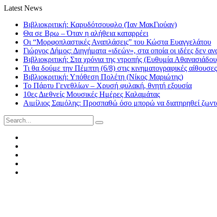
Latest News
Βιβλιοκριτική: Καρυδότσουφλο (Ίαν ΜακΓιούαν)
Θα σε Βρω – Όταν η αλήθεια καταρρέει
Οι “Μορφοπλαστικές Αναπλάσεις” του Κώστα Ευαγγελάτου
Γιώργος Δήμος: Διηγήματα «ιδεών», στα οποία οι ιδέες δεν αν
Βιβλιοκριτική: Στα χρόνια της ντροπής (Ευθυμία Αθανασιάδου
Τι θα δούμε την Πέμπτη (6/8) στις κινηματογραφικές αίθουσες
Βιβλιοκριτική: Υπόθεση Πολέτη (Νίκος Μαριώτης)
Το Πάρτυ Γενεθλίων – Χρυσή φυλακή, θνητή εξουσία
10ες Διεθνείς Μουσικές Ημέρες Καλαμάτας
Αιμίλιος Σαμόλης: Προσπαθώ όσο μπορώ να διατηρηθεί ζωντα
Search
for:
Facebook
Twitter
Instagram
LinkedIn
Youtube