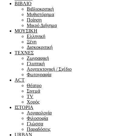
ΒΙΒΛΙΟ
Βιβλιοκριτική
Μυθιστόρημα
Ποίηση
Μικρό Διήγημα
ΜΟΥΣΙΚΗ
Ελληνική
Ξένη
Δισκοκριτική
ΤΕΧΝΕΣ
Ζωγραφική
Γλυπτική
Αρχιτεκτονική / Σχέδιο
Φωτογραφία
ACT
Θέατρο
Σινεμά
ΤV
Χορός
ΙΣΤΟΡΙΑ
Αρχαιολογία
Φιλοσοφία
Γλώσσα
Παραδόσεις
URBAN