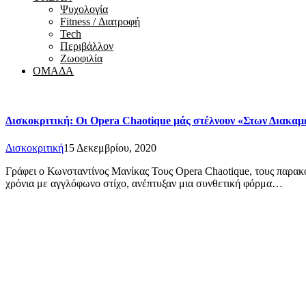
Ψυχολογία
Fitness / Διατροφή
Tech
Περιβάλλον
Ζωοφιλία
ΟΜΑΔΑ
Δισκοκριτική: Οι Opera Chaotique μάς στέλνουν «Στων Διακα
Δισκοκριτική
15 Δεκεμβρίου, 2020
Γράφει ο Κωνσταντίνος Μανίκας Τους Opera Chaotique, τους παρακο
χρόνια με αγγλόφωνο στίχο, ανέπτυξαν μια συνθετική φόρμα…