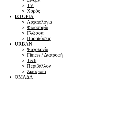
ΤV
Χορός
ΙΣΤΟΡΙΑ
Αρχαιολογία
Φιλοσοφία
Γλώσσα
Παραδόσεις
URBAN
Ψυχολογία
Fitness / Διατροφή
Tech
Περιβάλλον
Ζωοφιλία
ΟΜΑΔΑ