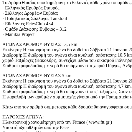
Το Δρόμο Θυσίας υποστηρίζουν με εθελοντές κάθε χρόνο οι ομάδες
· Ελληνικός Ερυθρός Σταυρός
· Σύλλογος Δρομέων Ευβοίας
· Ποδηλατικός Σύλλογος Tanktrail
· Εθελοντές FetesClub 4×4
· Ομάδα Διάσωσης Ευβοιας – 312
· Manikia Project
ΑΓΩΝΑΣ ΔΡΟΜΟΥ ΘΥΣΙΑΣ 13,5 km
Εκκίνηση: Η εκκίνηση του αγώνα θα δοθεί το Σάββατο 21 Ιουνίου 
Διαδρομή: Η διαδρομή του αγώνα είναι κυκλική, απόστασης 10,5 
χωριό Ταξιάρχες (Κακολύρι), συνεχίζει μέσω του οικισμού Γιάννηδ
Σταθμοί τροφοδοσίας με νερά θα υπάρχουν στα χωριά Πύργος, Ανδρον
ΑΓΩΝΑΣ ΔΡΟΜΟΥ ΘΥΣΙΑΣ 5 km
Εκκίνηση: Η εκκίνηση του αγώνα θα δοθεί το Σάββατο 21 Ιουνίου 
Διαδρομή: Η διαδρομή του αγώνα είναι κυκλική, απόστασης 4,7 km.
Σταθμοί τροφοδοσίας με νερά θα υπάρχουν στους Ταξιάρχες. Στον τερ
Η παραλαβή των αριθμών συμμετοχής γίνεται από την Γραμματεία του
Κάτω από τον αριθμό συμμετοχής κάθε δρομέα θα αναγράφεται συμ
ΠΑΡΟΧΕΣ ΑΓΩΝΑ:
Ηλεκτρονική χρονομέτρηση από την Fitrace ( www.ftt.gr )
Υποστήριξη αθλητών από την Pace