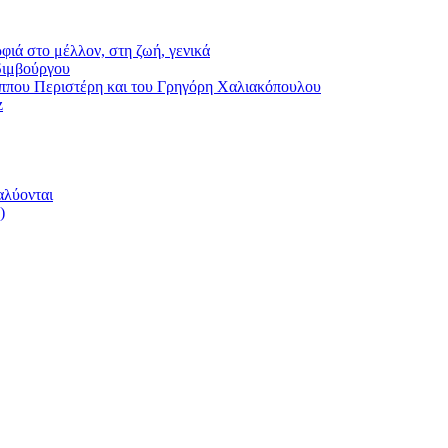
φιά στο μέλλον, στη ζωή, γενικά
διμβούργου
ου Περιστέρη και του Γρηγόρη Χαλιακόπουλου
z
αλύονται
)