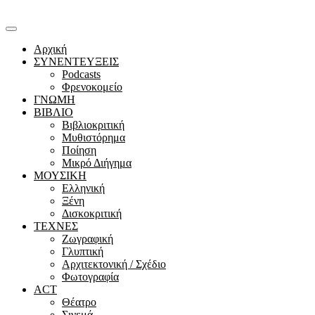
Αρχική
ΣΥΝΕΝΤΕΥΞΕΙΣ
Podcasts
Φρενοκομείο
ΓΝΩΜΗ
ΒΙΒΛΙΟ
Βιβλιοκριτική
Μυθιστόρημα
Ποίηση
Μικρό Διήγημα
ΜΟΥΣΙΚΗ
Ελληνική
Ξένη
Δισκοκριτική
ΤΕΧΝΕΣ
Ζωγραφική
Γλυπτική
Αρχιτεκτονική / Σχέδιο
Φωτογραφία
ACT
Θέατρο
Σινεμά