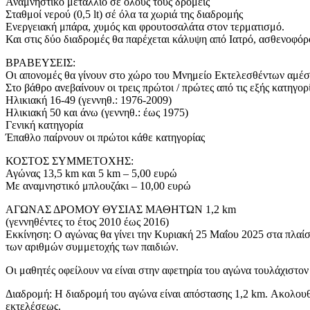
Αναμνηστικό μετάλλιο σε όλους τους δρομείς
Σταθμοί νερού (0,5 lt) σέ όλα τα χωριά της διαδρομής
Ενεργειακή μπάρα, χυμός και φρουτοσαλάτα στον τερματισμό.
Και στις δύο διαδρομές θα παρέχεται κάλυψη από Ιατρό, ασθενοφό
ΒΡΑΒΕΥΣΕΙΣ:
Οι απονομές θα γίνουν στο χώρο του Μνημείο Εκτελεσθέντων αμέσ
Στο βάθρο ανεβαίνουν οι τρεις πρώτοι / πρώτες από τις εξής κατηγορί
Ηλικιακή 16-49 (γεννηθ.: 1976-2009)
Ηλικιακή 50 και άνω (γεννηθ.: έως 1975)
Γενική κατηγορία
Έπαθλο παίρνουν οι πρώτοι κάθε κατηγορίας
ΚΟΣΤΟΣ ΣΥΜΜΕΤΟΧΗΣ:
Αγώνας 13,5 km και 5 km – 5,00 ευρώ
Με αναμνηστικό μπλουζάκι – 10,00 ευρώ
ΑΓΩΝΑΣ ΔΡΟΜΟΥ ΘΥΣΙΑΣ ΜΑΘΗΤΩΝ 1,2 km
(γεννηθέντες το έτος 2010 έως 2016)
Εκκίνηση: Ο αγώνας θα γίνει την Κυριακή 25 Μαΐου 2025 στα πλαίσι
των αριθμών συμμετοχής των παιδιών.
Οι μαθητές οφείλουν να είναι στην αφετηρία του αγώνα τουλάχιστον
Διαδρομή: Η διαδρομή του αγώνα είναι απόστασης 1,2 km. Ακολουθε
εκτελέσεως.