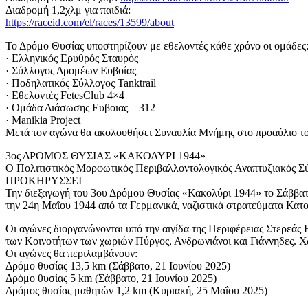
Διαδρομή 1,2χλμ για παιδιά:
https://raceid.com/el/races/13599/about
Το Δρόμο Θυσίας υποστηρίζουν με εθελοντές κάθε χρόνο οι ομάδες
· Ελληνικός Ερυθρός Σταυρός
· Σύλλογος Δρομέων Ευβοίας
· Ποδηλατικός Σύλλογος Tanktrail
· Εθελοντές FetesClub 4×4
· Ομάδα Διάσωσης Ευβοιας – 312
· Manikia Project
Μετά τον αγώνα θα ακολουθήσει Συναυλία Μνήμης στο προαύλιο τ
3ος ΔΡΟΜΟΣ ΘΥΣΙΑΣ «ΚΑΚΟΛΥΡΙ 1944»
Ο Πολιτιστικός Μορφωτικός Περιβαλλοντολογικός Αναπτυξιακός Σ
ΠΡΟΚΗΡΥΣΣΕΙ
Την διεξαγωγή του 3ου Δρόμου Θυσίας «Κακολύρι 1944» το Σάββα
την 24η Μαΐου 1944 από τα Γερμανικά, ναζιστικά στρατεύματα Κατο
Οι αγώνες διοργανώνονται υπό την αιγίδα της Περιφέρειας Στερεάς
των Κοινοτήτων των χωριών Πύργος, Ανδρωνιάνοι και Γιάννηδες. Χω
Οι αγώνες θα περιλαμβάνουν:
Δρόμο θυσίας 13,5 km (Σάββατο, 21 Ιουνίου 2025)
Δρόμο θυσίας 5 km (Σάββατο, 21 Ιουνίου 2025)
Δρόμος θυσίας μαθητών 1,2 km (Κυριακή, 25 Μαΐου 2025)