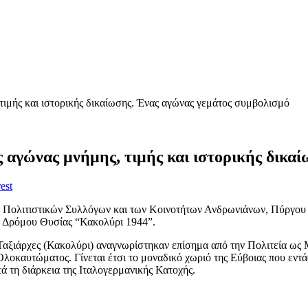
ιμής και ιστορικής δικαίωσης. Ένας αγώνας γεμάτος συμβολισμό
 αγώνας μνήμης, τιμής και ιστορικής δικα
est
 Πολιτιστικών Συλλόγων και των Κοινοτήτων Ανδρωνιάνων, Πύργου κα
υ Δρόμου Θυσίας “Κακολύρι 1944”.
 Ταξιάρχες (Κακολύρι) αναγνωρίστηκαν επίσημα από την Πολιτεία ως
Ολοκαυτώματος. Γίνεται έτσι το μοναδικό χωριό της Εύβοιας που εν
ά τη διάρκεια της Ιταλογερμανικής Κατοχής.