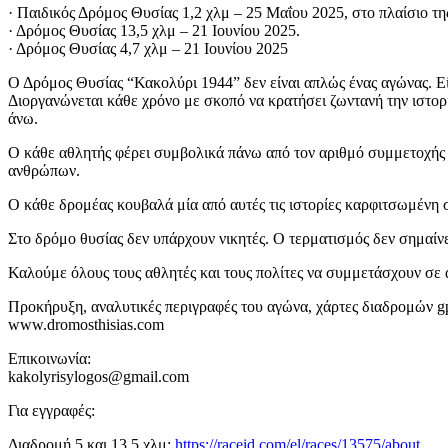
· Παιδικός Δρόμος Θυσίας 1,2 χλμ – 25 Μαΐου 2025, στο πλαίσιο τ
· Δρόμος Θυσίας 13,5 χλμ – 21 Ιουνίου 2025.
· Δρόμος Θυσίας 4,7 χλμ – 21 Ιουνίου 2025
Ο Δρόμος Θυσίας “Κακολύρι 1944” δεν είναι απλώς ένας αγώνας. Είν
Διοργανώνεται κάθε χρόνο με σκοπό να κρατήσει ζωντανή την ιστο
άνω.
Ο κάθε αθλητής φέρει συμβολικά πάνω από τον αριθμό συμμετοχής τ
ανθρώπων.
Ο κάθε δρομέας κουβαλά μία από αυτές τις ιστορίες καρφιτσωμένη 
Στο δρόμο θυσίας δεν υπάρχουν νικητές. Ο τερματισμός δεν σημαί
Καλούμε όλους τους αθλητές και τους πολίτες να συμμετάσχουν σε 
Προκήρυξη, αναλυτικές περιγραφές του αγώνα, χάρτες διαδρομών gpx
www.dromosthisias.com
Επικοινωνία:
kakolyrisylogos@gmail.com
Για εγγραφές:
Διαδρομή 5 και 13,5 χλμ:
https://raceid.com/el/races/13575/about