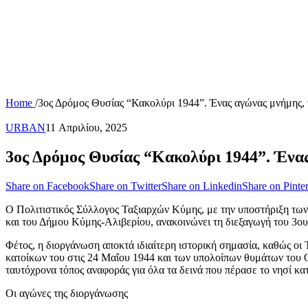
Home
/
3ος Δρόμος Θυσίας “Κακολύρι 1944”. Ένας αγώνας μνήμης, τ
URBAN
11 Απριλίου, 2025
3ος Δρόμος Θυσίας “Κακολύρι 1944”. Ένας
Share on Facebook
Share on Twitter
Share on Linkedin
Share on Pinter
Ο Πολιτιστικός Σύλλογος Ταξιαρχών Κύμης, με την υποστήριξη των
και του Δήμου Κύμης-Αλιβερίου, ανακοινώνει τη διεξαγωγή του 3ο
Φέτος, η διοργάνωση αποκτά ιδιαίτερη ιστορική σημασία, καθώς οι
κατοίκων του στις 24 Μαΐου 1944 και των υπολοίπων θυμάτων του 
ταυτόχρονα τόπος αναφοράς για όλα τα δεινά που πέρασε το νησί κατ
Οι αγώνες της διοργάνωσης