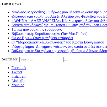
Latest News
Νικόλαος Μερεντίτης: Οι ήρωες μου θέλουν να δουν την ομορ
Θάλασσα από γυαλί, του Αλέξη Αλεξίου στο Φεστιβάλ του Ε
«ΑΘΗΝΑ – ΑΛΕΞΑΝΔΡΕΙΑ». Κύκλος τραγουδιών του Φίλιππ
Δασκαλευτικό νανούρισμα: Honest Lullaby, από την Joan Bae
Τα νέα τραγούδια της εβδομάδας
Βιβλιοκριτική: Καρυδότσουφλο (Ίαν ΜακΓιούαν)
Θα σε Βρω – Όταν η αλήθεια καταρρέει
Οι “Μορφοπλαστικές Αναπλάσεις” του Κώστα Ευαγγελάτου
Γιώργος Δήμος: Διηγήματα «ιδεών», στα οποία οι ιδέες δεν αν
Βιβλιοκριτική: Στα χρόνια της ντροπής (Ευθυμία Αθανασιάδου
Search for:
Facebook
Twitter
Instagram
LinkedIn
Youtube