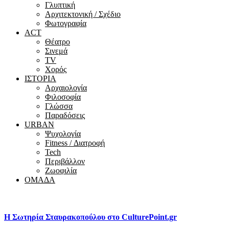
Γλυπτική
Αρχιτεκτονική / Σχέδιο
Φωτογραφία
ACT
Θέατρο
Σινεμά
ΤV
Χορός
ΙΣΤΟΡΙΑ
Αρχαιολογία
Φιλοσοφία
Γλώσσα
Παραδόσεις
URBAN
Ψυχολογία
Fitness / Διατροφή
Tech
Περιβάλλον
Ζωοφιλία
ΟΜΑΔΑ
Η Σωτηρία Σταυρακοπούλου στο CulturePoint.gr