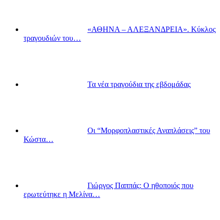
«ΑΘΗΝΑ – ΑΛΕΞΑΝΔΡΕΙΑ». Κύκλος
τραγουδιών του…
Τα νέα τραγούδια της εβδομάδας
Οι “Μορφοπλαστικές Αναπλάσεις” του
Κώστα…
Γιώργος Παππάς: Ο ηθοποιός που
ερωτεύτηκε η Μελίνα…