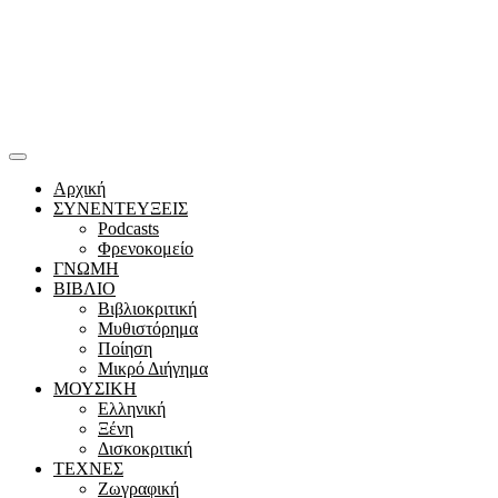
Αρχική
ΣΥΝΕΝΤΕΥΞΕΙΣ
Podcasts
Φρενοκομείο
ΓΝΩΜΗ
ΒΙΒΛΙΟ
Βιβλιοκριτική
Μυθιστόρημα
Ποίηση
Μικρό Διήγημα
ΜΟΥΣΙΚΗ
Ελληνική
Ξένη
Δισκοκριτική
ΤΕΧΝΕΣ
Ζωγραφική