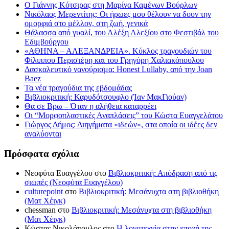
Ο Γιάννης Κότσιρας στη Μαρίνα Καμένων Βούρλων
Νικόλαος Μερεντίτης: Οι ήρωες μου θέλουν να δουν την
ομορφιά στο μέλλον, στη ζωή, γενικά
Θάλασσα από γυαλί, του Αλέξη Αλεξίου στο Φεστιβάλ του
Εδιμβούργου
«ΑΘΗΝΑ – ΑΛΕΞΑΝΔΡΕΙΑ». Κύκλος τραγουδιών του
Φίλιππου Περιστέρη και του Γρηγόρη Χαλιακόπουλου
Δασκαλευτικό νανούρισμα: Honest Lullaby, από την Joan
Baez
Τα νέα τραγούδια της εβδομάδας
Βιβλιοκριτική: Καρυδότσουφλο (Ίαν ΜακΓιούαν)
Θα σε Βρω – Όταν η αλήθεια καταρρέει
Οι “Μορφοπλαστικές Αναπλάσεις” του Κώστα Ευαγγελάτου
Γιώργος Δήμος: Διηγήματα «ιδεών», στα οποία οι ιδέες δεν
αναλύονται
Πρόσφατα σχόλια
Νεοφύτα Ευαγγέλου
στο
Βιβλιοκριτική: Απόδραση από τις
σιωπές (Νεοφύτα Ευαγγέλου)
culturepoint
στο
Βιβλιοκριτική: Μεσάνυχτα στη βιβλιοθήκη
(Ματ Χέιγκ)
chessman
στο
Βιβλιοκριτική: Μεσάνυχτα στη βιβλιοθήκη
(Ματ Χέιγκ)
Κώστας Νικολόπουλος
στο
Η λογοτεχνία στην εποχή της