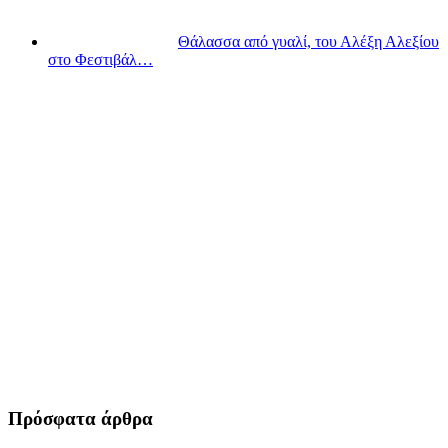
Θάλασσα από γυαλί, του Αλέξη Αλεξίου
στο Φεστιβάλ…
Πρόσφατα άρθρα