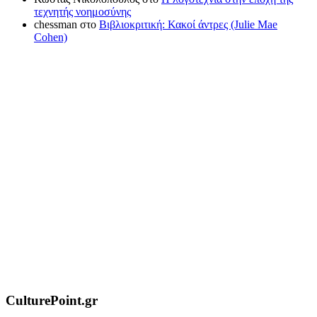
τεχνητής νοημοσύνης
chessman
στο
Βιβλιοκριτική: Κακοί άντρες (Julie Mae
Cohen)
CulturePoint.gr