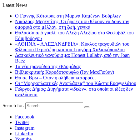
Latest News
Ο Γιάννης Κότσιρας στη Μαρίνα Καμένων Βούρλων
Νικόλαος Μερεντίτης: Οι ήρωες μου θέλουν να δουν την
ομορφιά στο μέλλον, στη ζωή, γενικά
Θάλασσα από γυαλί, του Αλέξη Αλεξίου στο Φεστιβάλ του
Εδιμβούργου
«ΑΘΗΝΑ – ΑΛΕΞΑΝΔΡΕΙΑ». Κύκλος τραγουδιών του
Φίλιππου Περιστέρη και του Γρηγόρη Χαλιακόπουλου
Δασκαλευτικό νανούρισμα: Honest Lullaby, από την Joan
Baez
Τα νέα τραγούδια της εβδομάδας
Βιβλιοκριτική: Καρυδότσουφλο (Ίαν ΜακΓιούαν)
Θα σε Βρω – Όταν η αλήθεια καταρρέει
Οι “Μορφοπλαστικές Αναπλάσεις” του Κώστα Ευαγγελάτου
Γιώργος Δήμος: Διηγήματα «ιδεών», στα οποία οι ιδέες δεν
αναλύονται
Search for:
Facebook
Twitter
Instagram
LinkedIn
Youtube