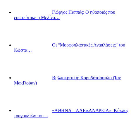
Γιώργος Παππάς: Ο ηθοποιός που
ερωτεύτηκε η Μελίνα…
Οι “Μορφοπλαστικές Αναπλάσεις” του
Κώστα…
Βιβλιοκριτική: Καρυδότσουφλο (Ίαν
ΜακΓιούαν)
«ΑΘΗΝΑ – ΑΛΕΞΑΝΔΡΕΙΑ». Κύκλος
τραγουδιών του…