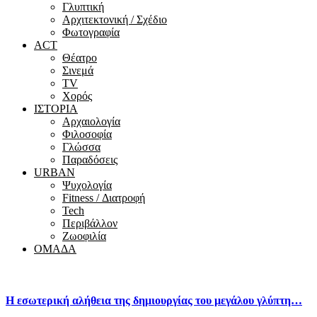
Γλυπτική
Αρχιτεκτονική / Σχέδιο
Φωτογραφία
ACT
Θέατρο
Σινεμά
ΤV
Χορός
ΙΣΤΟΡΙΑ
Αρχαιολογία
Φιλοσοφία
Γλώσσα
Παραδόσεις
URBAN
Ψυχολογία
Fitness / Διατροφή
Tech
Περιβάλλον
Ζωοφιλία
ΟΜΑΔΑ
Η εσωτερική αλήθεια της δημιουργίας του μεγάλου γλύπτη…