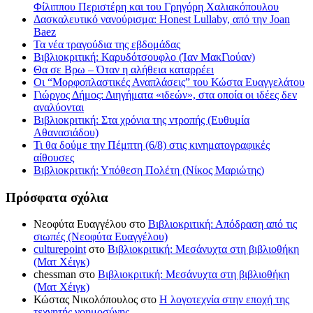
Φίλιππου Περιστέρη και του Γρηγόρη Χαλιακόπουλου
Δασκαλευτικό νανούρισμα: Honest Lullaby, από την Joan
Baez
Τα νέα τραγούδια της εβδομάδας
Βιβλιοκριτική: Καρυδότσουφλο (Ίαν ΜακΓιούαν)
Θα σε Βρω – Όταν η αλήθεια καταρρέει
Οι “Μορφοπλαστικές Αναπλάσεις” του Κώστα Ευαγγελάτου
Γιώργος Δήμος: Διηγήματα «ιδεών», στα οποία οι ιδέες δεν
αναλύονται
Βιβλιοκριτική: Στα χρόνια της ντροπής (Ευθυμία
Αθανασιάδου)
Τι θα δούμε την Πέμπτη (6/8) στις κινηματογραφικές
αίθουσες
Βιβλιοκριτική: Υπόθεση Πολέτη (Νίκος Μαριώτης)
Πρόσφατα σχόλια
Νεοφύτα Ευαγγέλου
στο
Βιβλιοκριτική: Απόδραση από τις
σιωπές (Νεοφύτα Ευαγγέλου)
culturepoint
στο
Βιβλιοκριτική: Μεσάνυχτα στη βιβλιοθήκη
(Ματ Χέιγκ)
chessman
στο
Βιβλιοκριτική: Μεσάνυχτα στη βιβλιοθήκη
(Ματ Χέιγκ)
Κώστας Νικολόπουλος
στο
Η λογοτεχνία στην εποχή της
τεχνητής νοημοσύνης