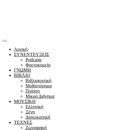
Αρχική
ΣΥΝΕΝΤΕΥΞΕΙΣ
Podcasts
Φρενοκομείο
ΓΝΩΜΗ
ΒΙΒΛΙΟ
Βιβλιοκριτική
Μυθιστόρημα
Ποίηση
Μικρό Διήγημα
ΜΟΥΣΙΚΗ
Ελληνική
Ξένη
Δισκοκριτική
ΤΕΧΝΕΣ
Ζωγραφική