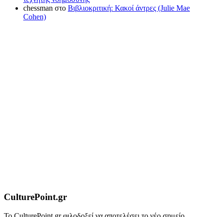
chessman
στο
Βιβλιοκριτική: Κακοί άντρες (Julie Mae
Cohen)
CulturePoint.gr
Το CulturePoint.gr φιλοδοξεί να αποτελέσει το νέο σημείο