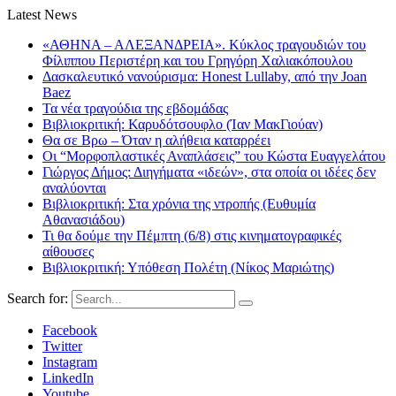
Latest News
«ΑΘΗΝΑ – ΑΛΕΞΑΝΔΡΕΙΑ». Κύκλος τραγουδιών του
Φίλιππου Περιστέρη και του Γρηγόρη Χαλιακόπουλου
Δασκαλευτικό νανούρισμα: Honest Lullaby, από την Joan
Baez
Τα νέα τραγούδια της εβδομάδας
Βιβλιοκριτική: Καρυδότσουφλο (Ίαν ΜακΓιούαν)
Θα σε Βρω – Όταν η αλήθεια καταρρέει
Οι “Μορφοπλαστικές Αναπλάσεις” του Κώστα Ευαγγελάτου
Γιώργος Δήμος: Διηγήματα «ιδεών», στα οποία οι ιδέες δεν
αναλύονται
Βιβλιοκριτική: Στα χρόνια της ντροπής (Ευθυμία
Αθανασιάδου)
Τι θα δούμε την Πέμπτη (6/8) στις κινηματογραφικές
αίθουσες
Βιβλιοκριτική: Υπόθεση Πολέτη (Νίκος Μαριώτης)
Search for:
Facebook
Twitter
Instagram
LinkedIn
Youtube