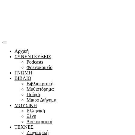
Αρχική
ΣΥΝΕΝΤΕΥΞΕΙΣ
Podcasts
Φρενοκομείο
ΓΝΩΜΗ
ΒΙΒΛΙΟ
Βιβλιοκριτική
Μυθιστόρημα
Ποίηση
Μικρό Διήγημα
ΜΟΥΣΙΚΗ
Ελληνική
Ξένη
Δισκοκριτική
ΤΕΧΝΕΣ
Ζωγραφική