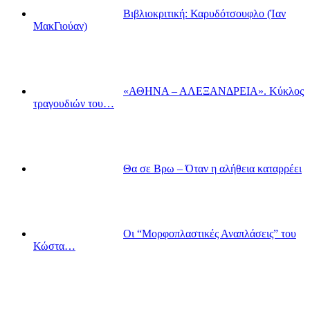
Βιβλιοκριτική: Καρυδότσουφλο (Ίαν
ΜακΓιούαν)
«ΑΘΗΝΑ – ΑΛΕΞΑΝΔΡΕΙΑ». Κύκλος
τραγουδιών του…
Θα σε Βρω – Όταν η αλήθεια καταρρέει
Οι “Μορφοπλαστικές Αναπλάσεις” του
Κώστα…