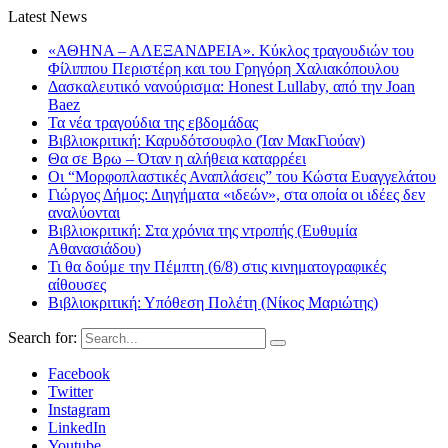
Latest News
«ΑΘΗΝΑ – ΑΛΕΞΑΝΔΡΕΙΑ». Κύκλος τραγουδιών του
Φίλιππου Περιστέρη και του Γρηγόρη Χαλιακόπουλου
Δασκαλευτικό νανούρισμα: Honest Lullaby, από την Joan
Baez
Τα νέα τραγούδια της εβδομάδας
Βιβλιοκριτική: Καρυδότσουφλο (Ίαν ΜακΓιούαν)
Θα σε Βρω – Όταν η αλήθεια καταρρέει
Οι “Μορφοπλαστικές Αναπλάσεις” του Κώστα Ευαγγελάτου
Γιώργος Δήμος: Διηγήματα «ιδεών», στα οποία οι ιδέες δεν
αναλύονται
Βιβλιοκριτική: Στα χρόνια της ντροπής (Ευθυμία
Αθανασιάδου)
Τι θα δούμε την Πέμπτη (6/8) στις κινηματογραφικές
αίθουσες
Βιβλιοκριτική: Υπόθεση Πολέτη (Νίκος Μαριώτης)
Search for:
Facebook
Twitter
Instagram
LinkedIn
Youtube