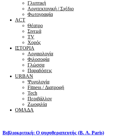
Γλυπτική
Αρχιτεκτονική / Σχέδιο
Φωτογραφία
ACT
Θέατρο
Σινεμά
ΤV
Χορός
ΙΣΤΟΡΙΑ
Αρχαιολογία
Φιλοσοφία
Γλώσσα
Παραδόσεις
URBAN
Ψυχολογία
Fitness / Διατροφή
Tech
Περιβάλλον
Ζωοφιλία
ΟΜΑΔΑ
Βιβλιοκριτική: Ο ψυχοθεραπευτής (Β. A. Paris)