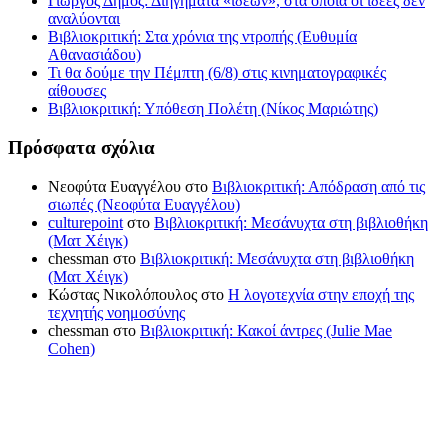
Γιώργος Δήμος: Διηγήματα «ιδεών», στα οποία οι ιδέες δεν
αναλύονται
Βιβλιοκριτική: Στα χρόνια της ντροπής (Ευθυμία
Αθανασιάδου)
Τι θα δούμε την Πέμπτη (6/8) στις κινηματογραφικές
αίθουσες
Βιβλιοκριτική: Υπόθεση Πολέτη (Νίκος Μαριώτης)
Πρόσφατα σχόλια
Νεοφύτα Ευαγγέλου
στο
Βιβλιοκριτική: Απόδραση από τις
σιωπές (Νεοφύτα Ευαγγέλου)
culturepoint
στο
Βιβλιοκριτική: Μεσάνυχτα στη βιβλιοθήκη
(Ματ Χέιγκ)
chessman
στο
Βιβλιοκριτική: Μεσάνυχτα στη βιβλιοθήκη
(Ματ Χέιγκ)
Κώστας Νικολόπουλος
στο
Η λογοτεχνία στην εποχή της
τεχνητής νοημοσύνης
chessman
στο
Βιβλιοκριτική: Κακοί άντρες (Julie Mae
Cohen)