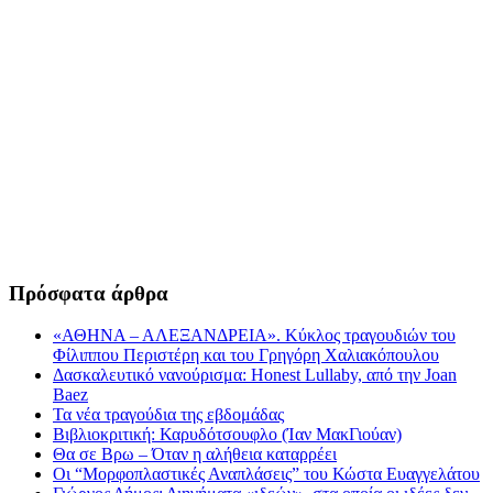
Πρόσφατα άρθρα
«ΑΘΗΝΑ – ΑΛΕΞΑΝΔΡΕΙΑ». Κύκλος τραγουδιών του
Φίλιππου Περιστέρη και του Γρηγόρη Χαλιακόπουλου
Δασκαλευτικό νανούρισμα: Honest Lullaby, από την Joan
Baez
Τα νέα τραγούδια της εβδομάδας
Βιβλιοκριτική: Καρυδότσουφλο (Ίαν ΜακΓιούαν)
Θα σε Βρω – Όταν η αλήθεια καταρρέει
Οι “Μορφοπλαστικές Αναπλάσεις” του Κώστα Ευαγγελάτου