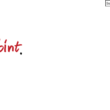
Se
for