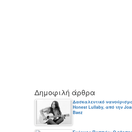
Δημοφιλή άρθρα
Δασκαλευτικό νανούρισμ
Honest Lullaby, από την Joa
Baez
Γιώργος Παππάς: Ο ηθοπο