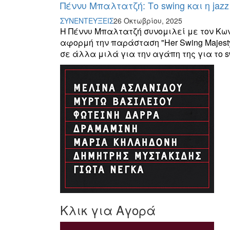
Πέννυ Μπαλτατζή: Το swing και η jaz
ΣΥΝΕΝΤΕΥΞΕΙΣ
26 Οκτωβρίου, 2025
Η Πέννυ Μπαλτατζή συνομιλεί με τον Κω
αφορμή την παράσταση "Her Swing Majesty
σε άλλα μιλά για την αγάπη της για το sw
Κλικ για Αγορά