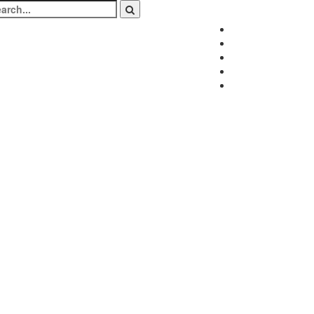
arch
:
Facebook
Twitter
Instagram
LinkedIn
Youtube