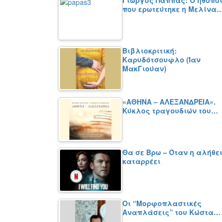
που ερωτεύτηκε η Μελίνα
Βιβλιοκριτική:
Καρυδότσουφλο (Ίαν
ΜακΓιούαν)
«ΑΘΗΝΑ – ΑΛΕΞΑΝΔΡΕΙΑ».
Κύκλος τραγουδιών του…
Θα σε Βρω – Όταν η αλήθε
καταρρέει
Οι “Μορφοπλαστικές
Αναπλάσεις” του Κώστα…