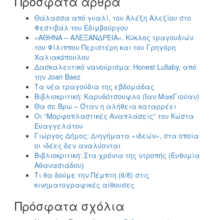
Πρόσφατα άρθρα
Θάλασσα από γυαλί, του Αλέξη Αλεξίου στο
Φεστιβάλ του Εδιμβούργου
«ΑΘΗΝΑ – ΑΛΕΞΑΝΔΡΕΙΑ». Κύκλος τραγουδιών
του Φίλιππου Περιστέρη και του Γρηγόρη
Χαλιακόπουλου
Δασκαλευτικό νανούρισμα: Honest Lullaby, από
την Joan Baez
Τα νέα τραγούδια της εβδομάδας
Βιβλιοκριτική: Καρυδότσουφλο (Ίαν ΜακΓιούαν)
Θα σε Βρω – Όταν η αλήθεια καταρρέει
Οι “Μορφοπλαστικές Αναπλάσεις” του Κώστα
Ευαγγελάτου
Γιώργος Δήμος: Διηγήματα «ιδεών», στα οποία
οι ιδέες δεν αναλύονται
Βιβλιοκριτική: Στα χρόνια της ντροπής (Ευθυμία
Αθανασιάδου)
Τι θα δούμε την Πέμπτη (6/8) στις
κινηματογραφικές αίθουσες
Πρόσφατα σχόλια