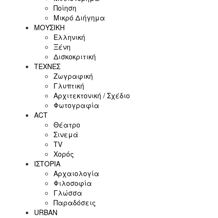
Ποίηση
Μικρό Διήγημα
ΜΟΥΣΙΚΗ
Ελληνική
Ξένη
Δισκοκριτική
ΤΕΧΝΕΣ
Ζωγραφική
Γλυπτική
Αρχιτεκτονική / Σχέδιο
Φωτογραφία
ACT
Θέατρο
Σινεμά
ΤV
Χορός
ΙΣΤΟΡΙΑ
Αρχαιολογία
Φιλοσοφία
Γλώσσα
Παραδόσεις
URBAN