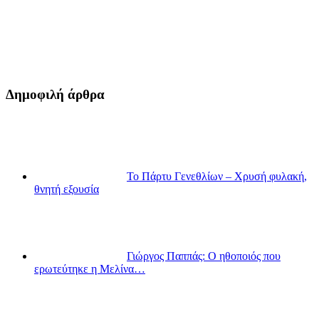
Δημοφιλή άρθρα
Το Πάρτυ Γενεθλίων – Χρυσή φυλακή,
θνητή εξουσία
Γιώργος Παππάς: Ο ηθοποιός που
ερωτεύτηκε η Μελίνα…