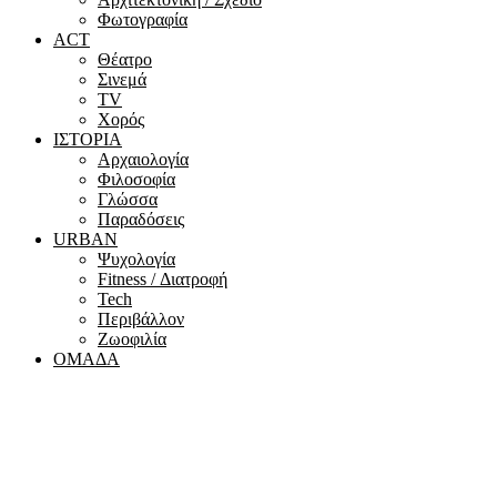
Φωτογραφία
ACT
Θέατρο
Σινεμά
ΤV
Χορός
ΙΣΤΟΡΙΑ
Αρχαιολογία
Φιλοσοφία
Γλώσσα
Παραδόσεις
URBAN
Ψυχολογία
Fitness / Διατροφή
Tech
Περιβάλλον
Ζωοφιλία
ΟΜΑΔΑ