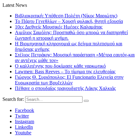
Latest News
Βιβλιοκριτική: Υπόθεση Πολέτη (Νίκος Μαριώτης)
Το Πάρτυ Γενεθλίων – Χρυσή φυλακή, θνητή εξουσία
10ες Διεθνείς Μουσικές Ημέρες Καλαμάτας
Αιμίλιος Σαμόλης: Προσπαθώ όσο μπορώ να διατηρηθεί
ζωντανή η ιστορική μνήμη.
Η Βιομηχανική κληρονομιά ως δείγμα πολιτισμού και
δημόσιας μνήμης
Στέλιος Πετράκης: Μουσική παράσταση «Μέτρα εαυτόν-και
αν αντέχεις μάθε τον»
Ο καλλιτέχνης που δοκίμασε κάθε ναρκωτικό
Lawmen: Bass Reeves – Το τίμημα της ελευθερίας
Γιώργος Θ. Συριόπουλος: El Funcionario Ελεγεία στην
Ευρωκρατία των Βρυξελλών
Πέθανε ο σπουδαίος τραγουδιστής Λάκης Χαλκιάς
Search for:
Facebook
Twitter
Instagram
LinkedIn
Youtube