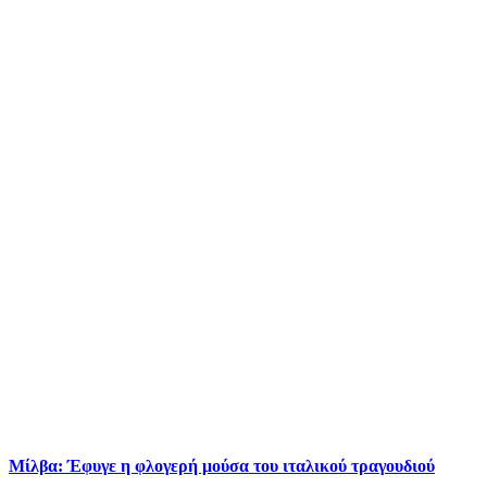
Μίλβα: Έφυγε η φλογερή μούσα του ιταλικού τραγουδιού