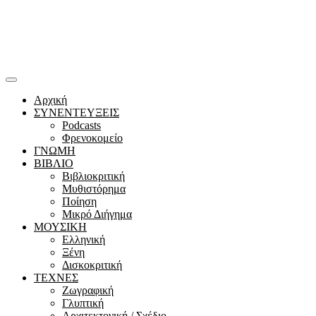
Αρχική
ΣΥΝΕΝΤΕΥΞΕΙΣ
Podcasts
Φρενοκομείο
ΓΝΩΜΗ
ΒΙΒΛΙΟ
Βιβλιοκριτική
Μυθιστόρημα
Ποίηση
Μικρό Διήγημα
ΜΟΥΣΙΚΗ
Ελληνική
Ξένη
Δισκοκριτική
ΤΕΧΝΕΣ
Ζωγραφική
Γλυπτική
Αρχιτεκτονική / Σχέδιο