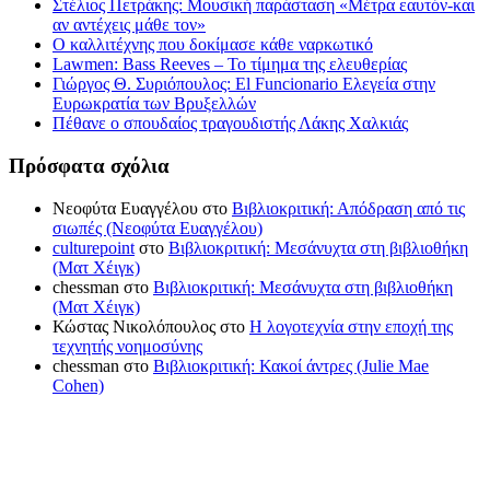
Στέλιος Πετράκης: Μουσική παράσταση «Μέτρα εαυτόν-και
αν αντέχεις μάθε τον»
Ο καλλιτέχνης που δοκίμασε κάθε ναρκωτικό
Lawmen: Bass Reeves – Το τίμημα της ελευθερίας
Γιώργος Θ. Συριόπουλος: El Funcionario Ελεγεία στην
Ευρωκρατία των Βρυξελλών
Πέθανε ο σπουδαίος τραγουδιστής Λάκης Χαλκιάς
Πρόσφατα σχόλια
Νεοφύτα Ευαγγέλου
στο
Βιβλιοκριτική: Απόδραση από τις
σιωπές (Νεοφύτα Ευαγγέλου)
culturepoint
στο
Βιβλιοκριτική: Μεσάνυχτα στη βιβλιοθήκη
(Ματ Χέιγκ)
chessman
στο
Βιβλιοκριτική: Μεσάνυχτα στη βιβλιοθήκη
(Ματ Χέιγκ)
Κώστας Νικολόπουλος
στο
Η λογοτεχνία στην εποχή της
τεχνητής νοημοσύνης
chessman
στο
Βιβλιοκριτική: Κακοί άντρες (Julie Mae
Cohen)