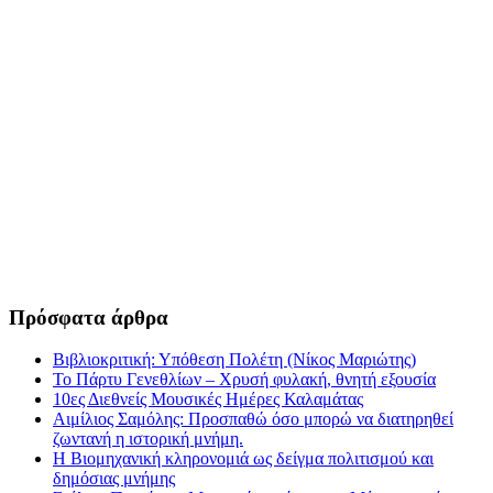
Πρόσφατα άρθρα
Βιβλιοκριτική: Υπόθεση Πολέτη (Νίκος Μαριώτης)
Το Πάρτυ Γενεθλίων – Χρυσή φυλακή, θνητή εξουσία
10ες Διεθνείς Μουσικές Ημέρες Καλαμάτας
Αιμίλιος Σαμόλης: Προσπαθώ όσο μπορώ να διατηρηθεί
ζωντανή η ιστορική μνήμη.
Η Βιομηχανική κληρονομιά ως δείγμα πολιτισμού και
δημόσιας μνήμης