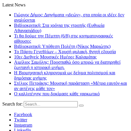
Latest News
Γιώργος Δήμος: Διηγήματα «ιδεών», στα οποία οι ιδέες δεν
αναλύονται
Βιβλιοκριτική: Στα χρόνια της ντροπής (Ευθυμία
Αθανασιάδου)
Τι θα δούμε την Πέμπτη (6/8) στις κινηματογραφικές
αίθουσες
Βιβλιοκριτική: Υπόθεση Πολέτη (Νίκος Μαριώτης)
Το Πάρτυ Γενεθλίων – Χρυσή φυλακή, θνητή εξουσία
10ες Διεθνείς Μουσικές Ημέρες Καλαμάτας
Αιμίλιος Σαμόλης: Προσπαθώ όσο μπορώ να διατηρηθεί
ζωντανή η ιστορική μνήμη.
Η Βιομηχανική κληρονομιά ως δείγμα πολιτισμού και
δημόσιας μνήμης
Στέλιος Πετράκης: Μουσική παράσταση «Μέτρα εαυτόν-και
αν αντέχεις μάθε τον»
Ο καλλιτέχνης που δοκίμασε κάθε ναρκωτικό
Search for:
Facebook
Twitter
Instagram
LinkedIn