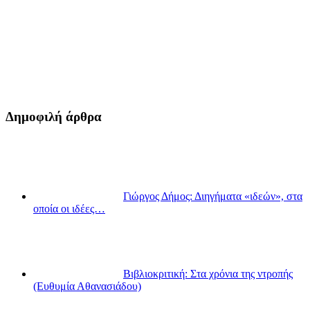
Δημοφιλή άρθρα
Γιώργος Δήμος: Διηγήματα «ιδεών», στα
οποία οι ιδέες…
Βιβλιοκριτική: Στα χρόνια της ντροπής
(Ευθυμία Αθανασιάδου)