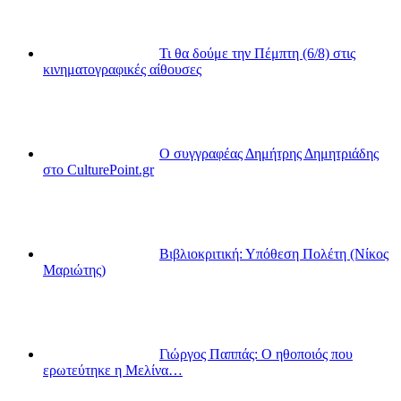
Τι θα δούμε την Πέμπτη (6/8) στις
κινηματογραφικές αίθουσες
Ο συγγραφέας Δημήτρης Δημητριάδης
στο CulturePoint.gr
Βιβλιοκριτική: Υπόθεση Πολέτη (Νίκος
Μαριώτης)
Γιώργος Παππάς: Ο ηθοποιός που
ερωτεύτηκε η Μελίνα…