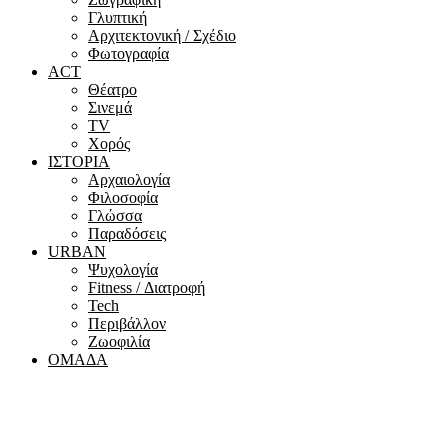
Γλυπτική
Αρχιτεκτονική / Σχέδιο
Φωτογραφία
ACT
Θέατρο
Σινεμά
ΤV
Χορός
ΙΣΤΟΡΙΑ
Αρχαιολογία
Φιλοσοφία
Γλώσσα
Παραδόσεις
URBAN
Ψυχολογία
Fitness / Διατροφή
Tech
Περιβάλλον
Ζωοφιλία
ΟΜΑΔΑ