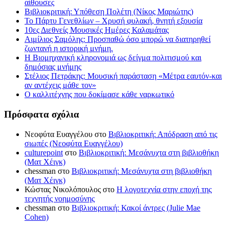
αίθουσες
Βιβλιοκριτική: Υπόθεση Πολέτη (Νίκος Μαριώτης)
Το Πάρτυ Γενεθλίων – Χρυσή φυλακή, θνητή εξουσία
10ες Διεθνείς Μουσικές Ημέρες Καλαμάτας
Αιμίλιος Σαμόλης: Προσπαθώ όσο μπορώ να διατηρηθεί
ζωντανή η ιστορική μνήμη.
Η Βιομηχανική κληρονομιά ως δείγμα πολιτισμού και
δημόσιας μνήμης
Στέλιος Πετράκης: Μουσική παράσταση «Μέτρα εαυτόν-και
αν αντέχεις μάθε τον»
Ο καλλιτέχνης που δοκίμασε κάθε ναρκωτικό
Πρόσφατα σχόλια
Νεοφύτα Ευαγγέλου
στο
Βιβλιοκριτική: Απόδραση από τις
σιωπές (Νεοφύτα Ευαγγέλου)
culturepoint
στο
Βιβλιοκριτική: Μεσάνυχτα στη βιβλιοθήκη
(Ματ Χέιγκ)
chessman
στο
Βιβλιοκριτική: Μεσάνυχτα στη βιβλιοθήκη
(Ματ Χέιγκ)
Κώστας Νικολόπουλος
στο
Η λογοτεχνία στην εποχή της
τεχνητής νοημοσύνης
chessman
στο
Βιβλιοκριτική: Κακοί άντρες (Julie Mae
Cohen)