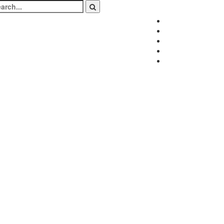
arch
:
Facebook
Twitter
Instagram
LinkedIn
Youtube