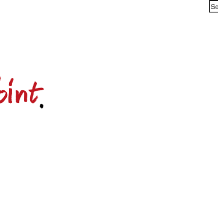
Se
for