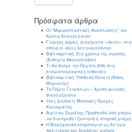
Πρόσφατα άρθρα
Οι “Μορφοπλαστικές Αναπλάσεις” του
Κώστα Ευαγγελάτου
Γιώργος Δήμος: Διηγήματα «ιδεών», στα
οποία οι ιδέες δεν αναλύονται
Βιβλιοκριτική: Στα χρόνια της ντροπής
(Ευθυμία Αθανασιάδου)
Τι θα δούμε την Πέμπτη (6/8) στις
κινηματογραφικές αίθουσες
Βιβλιοκριτική: Υπόθεση Πολέτη (Νίκος
Μαριώτης)
Το Πάρτυ Γενεθλίων – Χρυσή φυλακή,
θνητή εξουσία
10ες Διεθνείς Μουσικές Ημέρες
Καλαμάτας
Αιμίλιος Σαμόλης: Προσπαθώ όσο μπορώ
να διατηρηθεί ζωντανή η ιστορική μνήμη.
Η Βιομηχανική κληρονομιά ως δείγμα
πολιτισμού και δημόσιας μνήμης