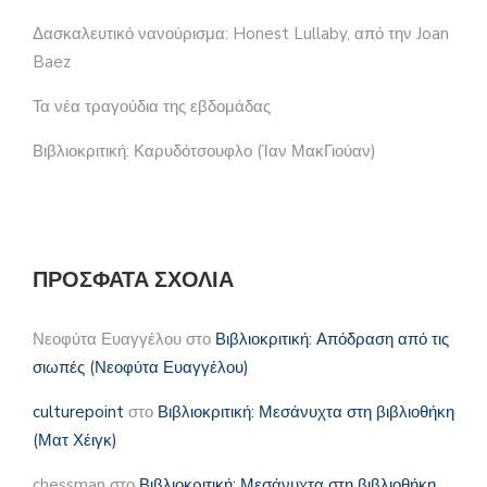
Δασκαλευτικό νανούρισμα: Honest Lullaby, από την Joan
Baez
Τα νέα τραγούδια της εβδομάδας
Βιβλιοκριτική: Καρυδότσουφλο (Ίαν ΜακΓιούαν)
ΠΡΌΣΦΑΤΑ ΣΧΌΛΙΑ
Νεοφύτα Ευαγγέλου
στο
Βιβλιοκριτική: Απόδραση από τις
σιωπές (Νεοφύτα Ευαγγέλου)
culturepoint
στο
Βιβλιοκριτική: Μεσάνυχτα στη βιβλιοθήκη
(Ματ Χέιγκ)
chessman
στο
Βιβλιοκριτική: Μεσάνυχτα στη βιβλιοθήκη