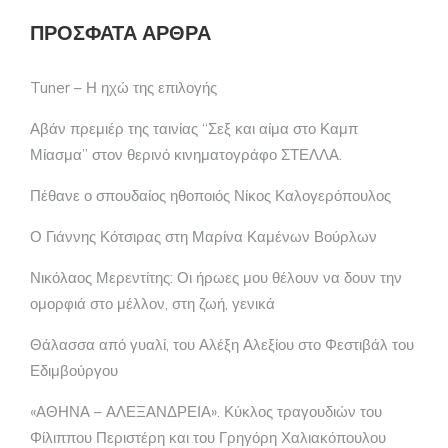
ΠΡΌΣΦΑΤΑ ΆΡΘΡΑ
Tuner – Η ηχώ της επιλογής
Αβάν πρεμιέρ της ταινίας “Σεξ και αίμα στο Καμπ
Μίασμα” στον θερινό κινηματογράφο ΣΤΕΛΛΑ.
Πέθανε ο σπουδαίος ηθοποιός Νίκος Καλογερόπουλος
Ο Γιάννης Κότσιρας στη Μαρίνα Καμένων Βούρλων
Νικόλαος Μερεντίτης: Οι ήρωες μου θέλουν να δουν την
ομορφιά στο μέλλον, στη ζωή, γενικά
Θάλασσα από γυαλί, του Αλέξη Αλεξίου στο Φεστιβάλ του
Εδιμβούργου
«ΑΘΗΝΑ – ΑΛΕΞΑΝΔΡΕΙΑ». Κύκλος τραγουδιών του
Φίλιππου Περιστέρη και του Γρηγόρη Χαλιακόπουλου