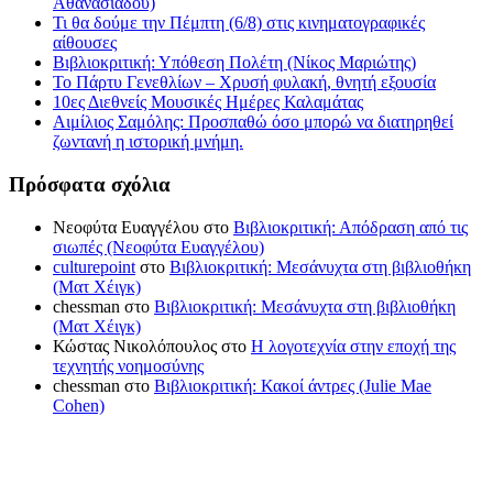
Αθανασιάδου)
Τι θα δούμε την Πέμπτη (6/8) στις κινηματογραφικές
αίθουσες
Βιβλιοκριτική: Υπόθεση Πολέτη (Νίκος Μαριώτης)
Το Πάρτυ Γενεθλίων – Χρυσή φυλακή, θνητή εξουσία
10ες Διεθνείς Μουσικές Ημέρες Καλαμάτας
Αιμίλιος Σαμόλης: Προσπαθώ όσο μπορώ να διατηρηθεί
ζωντανή η ιστορική μνήμη.
Πρόσφατα σχόλια
Νεοφύτα Ευαγγέλου
στο
Βιβλιοκριτική: Απόδραση από τις
σιωπές (Νεοφύτα Ευαγγέλου)
culturepoint
στο
Βιβλιοκριτική: Μεσάνυχτα στη βιβλιοθήκη
(Ματ Χέιγκ)
chessman
στο
Βιβλιοκριτική: Μεσάνυχτα στη βιβλιοθήκη
(Ματ Χέιγκ)
Κώστας Νικολόπουλος
στο
Η λογοτεχνία στην εποχή της
τεχνητής νοημοσύνης
chessman
στο
Βιβλιοκριτική: Κακοί άντρες (Julie Mae
Cohen)