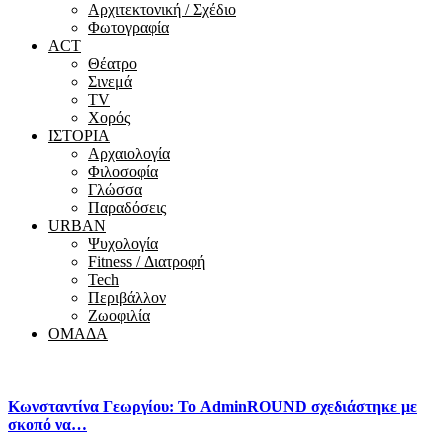
Αρχιτεκτονική / Σχέδιο
Φωτογραφία
ACT
Θέατρο
Σινεμά
ΤV
Χορός
ΙΣΤΟΡΙΑ
Αρχαιολογία
Φιλοσοφία
Γλώσσα
Παραδόσεις
URBAN
Ψυχολογία
Fitness / Διατροφή
Tech
Περιβάλλον
Ζωοφιλία
ΟΜΑΔΑ
Κωνσταντίνα Γεωργίου: Το AdminROUND σχεδιάστηκε με
σκοπό να…