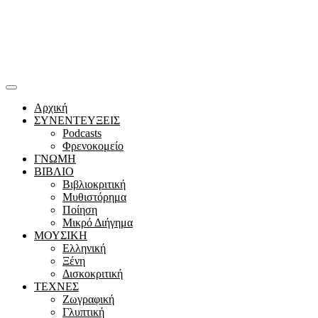
Αρχική
ΣΥΝΕΝΤΕΥΞΕΙΣ
Podcasts
Φρενοκομείο
ΓΝΩΜΗ
ΒΙΒΛΙΟ
Βιβλιοκριτική
Μυθιστόρημα
Ποίηση
Μικρό Διήγημα
ΜΟΥΣΙΚΗ
Ελληνική
Ξένη
Δισκοκριτική
ΤΕΧΝΕΣ
Ζωγραφική
Γλυπτική