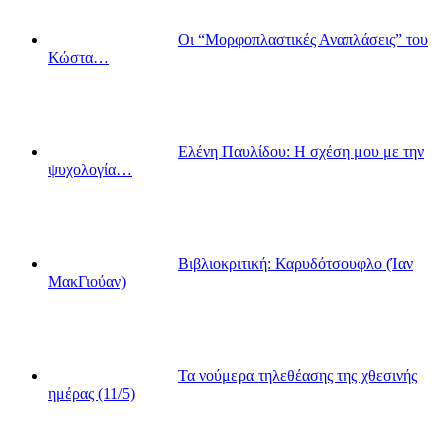
Οι “Μορφοπλαστικές Αναπλάσεις” του
Κώστα…
Ελένη Παυλίδου: Η σχέση μου με την
ψυχολογία…
Βιβλιοκριτική: Καρυδότσουφλο (Ίαν
ΜακΓιούαν)
Τα νούμερα τηλεθέασης της χθεσινής
ημέρας (11/5)