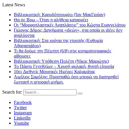
Latest News
Βιβλιοκριτική: Καρυδότσουφλο (Ίαν ΜακΓιούαν)
Θα σε Βρω – Όταν η αλήθεια καταρρέει
Οι “Μορφοπλαστικές Αναπλάσεις” του Κώστα Ευαγγελάτου
Γιώργος Δήμος: Διηγήματα «ιδεών», στα οποία οι ιδέες δεν
αναλύονται
Βιβλιοκριτική: Στα χρόνια της ντροπής (Ευθυμία
Αθανασιάδου)
Τι θα δούμε την Πέμπτη (6/8) στις κινηματογραφικές
αίθουσες
Βιβλιοκριτική: Υπόθεση Πολέτη (Νίκος Μαριώτης)
Το Πάρτυ Γενεθλίων – Χρυσή φυλακή, θνητή εξουσία
10ες Διεθνείς Μουσικές Ημέρες Καλαμάτας
Αιμίλιος Σαμόλης: Προσπαθώ όσο μπορώ να διατηρηθεί
ζωντανή η ιστορική μνήμη.
Search for:
Facebook
Twitter
Instagram
LinkedIn
Youtube