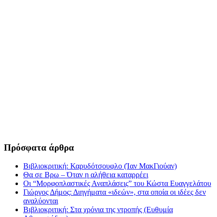
Πρόσφατα άρθρα
Βιβλιοκριτική: Καρυδότσουφλο (Ίαν ΜακΓιούαν)
Θα σε Βρω – Όταν η αλήθεια καταρρέει
Οι “Μορφοπλαστικές Αναπλάσεις” του Κώστα Ευαγγελάτου
Γιώργος Δήμος: Διηγήματα «ιδεών», στα οποία οι ιδέες δεν
αναλύονται
Βιβλιοκριτική: Στα χρόνια της ντροπής (Ευθυμία