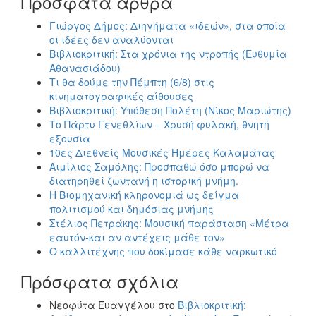
Πρόσφατα άρθρα
Γιώργος Δήμος: Διηγήματα «ιδεών», στα οποία
οι ιδέες δεν αναλύονται
Βιβλιοκριτική: Στα χρόνια της ντροπής (Ευθυμία
Αθανασιάδου)
Τι θα δούμε την Πέμπτη (6/8) στις
κινηματογραφικές αίθουσες
Βιβλιοκριτική: Υπόθεση Πολέτη (Νίκος Μαριώτης)
Το Πάρτυ Γενεθλίων – Χρυσή φυλακή, θνητή
εξουσία
10ες Διεθνείς Μουσικές Ημέρες Καλαμάτας
Αιμίλιος Σαμόλης: Προσπαθώ όσο μπορώ να
διατηρηθεί ζωντανή η ιστορική μνήμη.
Η Βιομηχανική κληρονομιά ως δείγμα
πολιτισμού και δημόσιας μνήμης
Στέλιος Πετράκης: Μουσική παράσταση «Μέτρα
εαυτόν-και αν αντέχεις μάθε τον»
Ο καλλιτέχνης που δοκίμασε κάθε ναρκωτικό
Πρόσφατα σχόλια
Νεοφύτα Ευαγγέλου
στο
Βιβλιοκριτική: