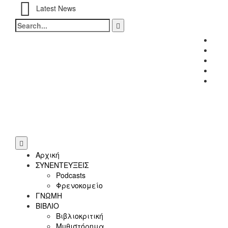
Latest News
Search
for:
Fac
Twitt
Inst
Link
Yout
Αρχική
ΣΥΝΕΝΤΕΥΞΕΙΣ
Podcasts
Φρενοκομείο
ΓΝΩΜΗ
ΒΙΒΛΙΟ
Βιβλιοκριτική
Μυθιστόρημα