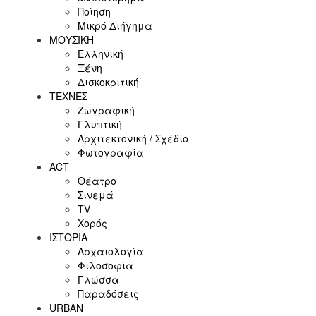
Ποίηση
Μικρό Διήγημα
ΜΟΥΣΙΚΗ
Ελληνική
Ξένη
Δισκοκριτική
ΤΕΧΝΕΣ
Ζωγραφική
Γλυπτική
Αρχιτεκτονική / Σχέδιο
Φωτογραφία
ACT
Θέατρο
Σινεμά
ΤV
Χορός
ΙΣΤΟΡΙΑ
Αρχαιολογία
Φιλοσοφία
Γλώσσα
Παραδόσεις
URBAN