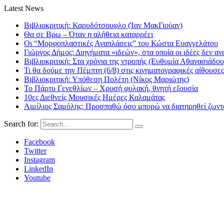
Latest News
Βιβλιοκριτική: Καρυδότσουφλο (Ίαν ΜακΓιούαν)
Θα σε Βρω – Όταν η αλήθεια καταρρέει
Οι “Μορφοπλαστικές Αναπλάσεις” του Κώστα Ευαγγελάτου
Γιώργος Δήμος: Διηγήματα «ιδεών», στα οποία οι ιδέες δεν αν
Βιβλιοκριτική: Στα χρόνια της ντροπής (Ευθυμία Αθανασιάδου
Τι θα δούμε την Πέμπτη (6/8) στις κινηματογραφικές αίθουσες
Βιβλιοκριτική: Υπόθεση Πολέτη (Νίκος Μαριώτης)
Το Πάρτυ Γενεθλίων – Χρυσή φυλακή, θνητή εξουσία
10ες Διεθνείς Μουσικές Ημέρες Καλαμάτας
Αιμίλιος Σαμόλης: Προσπαθώ όσο μπορώ να διατηρηθεί ζωντα
Search for:
Facebook
Twitter
Instagram
LinkedIn
Youtube