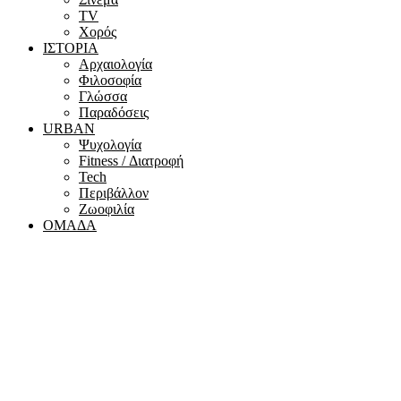
ΤV
Χορός
ΙΣΤΟΡΙΑ
Αρχαιολογία
Φιλοσοφία
Γλώσσα
Παραδόσεις
URBAN
Ψυχολογία
Fitness / Διατροφή
Tech
Περιβάλλον
Ζωοφιλία
ΟΜΑΔΑ