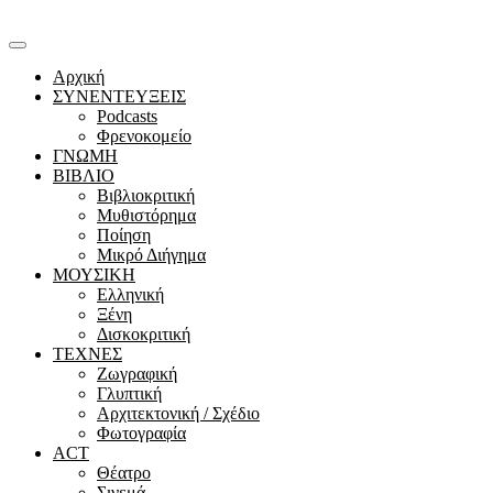
Αρχική
ΣΥΝΕΝΤΕΥΞΕΙΣ
Podcasts
Φρενοκομείο
ΓΝΩΜΗ
ΒΙΒΛΙΟ
Βιβλιοκριτική
Μυθιστόρημα
Ποίηση
Μικρό Διήγημα
ΜΟΥΣΙΚΗ
Ελληνική
Ξένη
Δισκοκριτική
ΤΕΧΝΕΣ
Ζωγραφική
Γλυπτική
Αρχιτεκτονική / Σχέδιο
Φωτογραφία
ACT
Θέατρο
Σινεμά