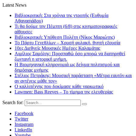
Latest News
Βιβλιοκριτική: Στα χρόνια της ντροπής (Ευθυμία
Αθανασιάδου)
Τι θα δούμε την Πέμπτη (6/8) στις κινηματογραφικές
αίθουσες
Βιβλιοκριτική: Υπόθεση Πολέτη (Νίκος Μαριώτης)
Το Πάρτυ Γενεθλίων – Χρυσή φυλακή, θνητή εξουσία
10ες Διεθνείς Μουσικές Ημέρες Καλαμάτας
Αιμίλιος Σαμόλης: Προσπαθώ όσο μπορώ να διατηρηθεί
ζωντανή η ιστορική μνήμη.
Η Βιομηχανική κληρονομιά ως δείγμα πολιτισμού και
δημόσιας μνήμης
Στέλιος Πετράκης: Μουσική παράσταση «Μέτρα εαυτόν-και
αν αντέχεις μάθε τον»
Ο καλλιτέχνης που δοκίμασε κάθε ναρκωτικό
Lawmen: Bass Reeves – Το τίμημα της ελευθερίας
Search for:
Facebook
Twitter
Instagram
LinkedIn
Youtube