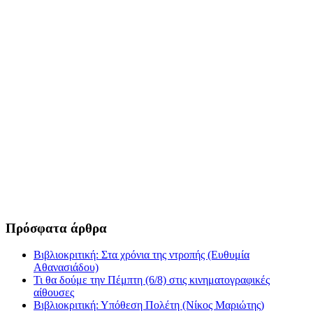
Πρόσφατα άρθρα
Βιβλιοκριτική: Στα χρόνια της ντροπής (Ευθυμία
Αθανασιάδου)
Τι θα δούμε την Πέμπτη (6/8) στις κινηματογραφικές
αίθουσες
Βιβλιοκριτική: Υπόθεση Πολέτη (Νίκος Μαριώτης)