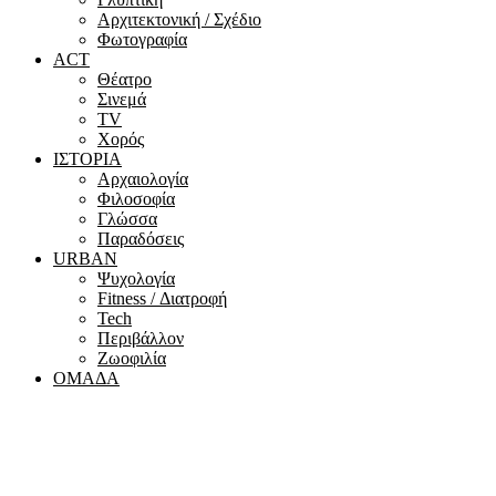
Αρχιτεκτονική / Σχέδιο
Φωτογραφία
ACT
Θέατρο
Σινεμά
ΤV
Χορός
ΙΣΤΟΡΙΑ
Αρχαιολογία
Φιλοσοφία
Γλώσσα
Παραδόσεις
URBAN
Ψυχολογία
Fitness / Διατροφή
Tech
Περιβάλλον
Ζωοφιλία
ΟΜΑΔΑ