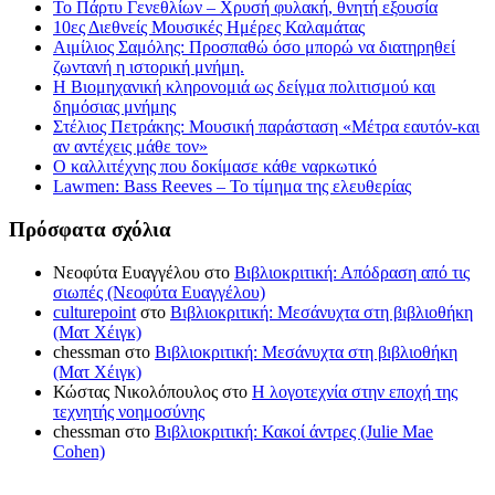
Το Πάρτυ Γενεθλίων – Χρυσή φυλακή, θνητή εξουσία
10ες Διεθνείς Μουσικές Ημέρες Καλαμάτας
Αιμίλιος Σαμόλης: Προσπαθώ όσο μπορώ να διατηρηθεί
ζωντανή η ιστορική μνήμη.
Η Βιομηχανική κληρονομιά ως δείγμα πολιτισμού και
δημόσιας μνήμης
Στέλιος Πετράκης: Μουσική παράσταση «Μέτρα εαυτόν-και
αν αντέχεις μάθε τον»
Ο καλλιτέχνης που δοκίμασε κάθε ναρκωτικό
Lawmen: Bass Reeves – Το τίμημα της ελευθερίας
Πρόσφατα σχόλια
Νεοφύτα Ευαγγέλου
στο
Βιβλιοκριτική: Απόδραση από τις
σιωπές (Νεοφύτα Ευαγγέλου)
culturepoint
στο
Βιβλιοκριτική: Μεσάνυχτα στη βιβλιοθήκη
(Ματ Χέιγκ)
chessman
στο
Βιβλιοκριτική: Μεσάνυχτα στη βιβλιοθήκη
(Ματ Χέιγκ)
Κώστας Νικολόπουλος
στο
Η λογοτεχνία στην εποχή της
τεχνητής νοημοσύνης
chessman
στο
Βιβλιοκριτική: Κακοί άντρες (Julie Mae
Cohen)