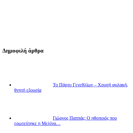
Δημοφιλή άρθρα
Το Πάρτυ Γενεθλίων – Χρυσή φυλακή,
θνητή εξουσία
Γιώργος Παππάς: Ο ηθοποιός που
ερωτεύτηκε η Μελίνα…