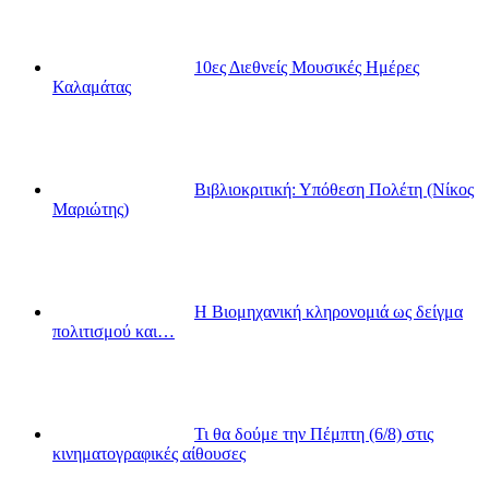
10ες Διεθνείς Μουσικές Ημέρες
Καλαμάτας
Βιβλιοκριτική: Υπόθεση Πολέτη (Νίκος
Μαριώτης)
Η Βιομηχανική κληρονομιά ως δείγμα
πολιτισμού και…
Τι θα δούμε την Πέμπτη (6/8) στις
κινηματογραφικές αίθουσες