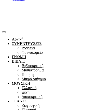
Αρχική
ΣΥΝΕΝΤΕΥΞΕΙΣ
Podcasts
Φρενοκομείο
ΓΝΩΜΗ
ΒΙΒΛΙΟ
Βιβλιοκριτική
Μυθιστόρημα
Ποίηση
Μικρό Διήγημα
ΜΟΥΣΙΚΗ
Ελληνική
Ξένη
Δισκοκριτική
ΤΕΧΝΕΣ
Ζωγραφική
Γλυπτική