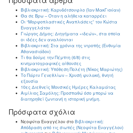
Βιβλιοκριτική: Καρυδότσουφλο (Ίαν ΜακΓιούαν)
Θα σε Βρω – Όταν η αλήθεια καταρρέει
Οι “Μορφοπλαστικές Αναπλάσεις” του Κώστα
Ευαγγελάτου
Γιώργος Δήμος: Διηγήματα «ιδεών», στα οποία
οι ιδέες δεν αναλύονται
Βιβλιοκριτική: Στα χρόνια της ντροπής (Ευθυμία
Αθανασιάδου)
Τι θα δούμε την Πέμπτη (6/8) στις
κινηματογραφικές αίθουσες
Βιβλιοκριτική: Υπόθεση Πολέτη (Νίκος Μαριώτης)
Το Πάρτυ Γενεθλίων – Χρυσή φυλακή, θνητή
εξουσία
10ες Διεθνείς Μουσικές Ημέρες Καλαμάτας
Αιμίλιος Σαμόλης: Προσπαθώ όσο μπορώ να
διατηρηθεί ζωντανή η ιστορική μνήμη.
Πρόσφατα σχόλια
Νεοφύτα Ευαγγέλου
στο
Βιβλιοκριτική:
Απόδραση από τις σιωπές (Νεοφύτα Ευαγγέλου)