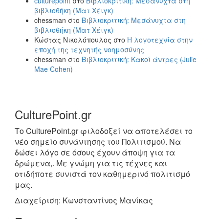
culturepoint
στο
Βιβλιοκριτική: Μεσάνυχτα στη
βιβλιοθήκη (Ματ Χέιγκ)
chessman
στο
Βιβλιοκριτική: Μεσάνυχτα στη
βιβλιοθήκη (Ματ Χέιγκ)
Κώστας Νικολόπουλος
στο
Η λογοτεχνία στην
εποχή της τεχνητής νοημοσύνης
chessman
στο
Βιβλιοκριτική: Κακοί άντρες (Julie
Mae Cohen)
CulturePoint.gr
Το CulturePoint.gr φιλοδοξεί να αποτελέσει το
νέο σημείο συνάντησης του Πολιτισμού. Να
δώσει λόγο σε όσους έχουν άποψη για τα
δρώμενα,. Με γνώμη για τις τέχνες και
οτιδήποτε συνιστά τον καθημερινό πολιτισμό
μας.
Διαχείριση: Κωνσταντίνος Μανίκας