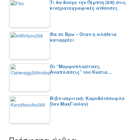
Τι θα δούμε την Πέμπτη (6/8) στις
κινηματογραφικές αίθουσες
Θα σε Βρω – Όταν η αλήθεια
καταρρέει
Οι “Μορφοπλαστικές
Αναπλάσεις” του Κώστα…
Βιβλιοκριτική: Καρυδότσουφλο
(Ίαν ΜακΓιούαν)
Πρόσφατα άρθρα