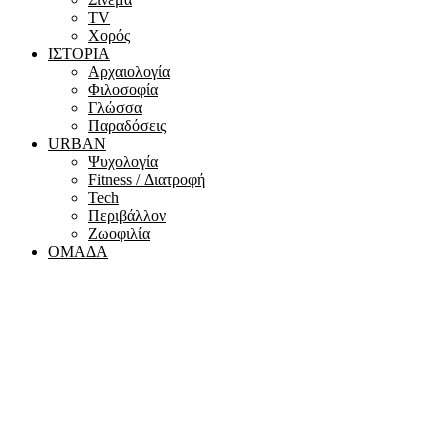
ΤV
Χορός
ΙΣΤΟΡΙΑ
Αρχαιολογία
Φιλοσοφία
Γλώσσα
Παραδόσεις
URBAN
Ψυχολογία
Fitness / Διατροφή
Tech
Περιβάλλον
Ζωοφιλία
ΟΜΑΔΑ