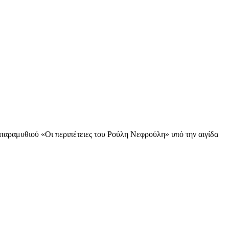
παραμυθιού «Οι περιπέτειες του Ρούλη Νεφρούλη» υπό την αιγίδα