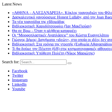
Latest News
«ΑΘΗΝΑ – ΑΛΕΞΑΝΔΡΕΙΑ». Κύκλος τραγουδιών του Φίλιππ
Δασκαλευτικό νανούρισμα: Honest Lullaby, από την Joan Bae
Τα νέα τραγούδια της εβδομάδας
Βιβλιοκριτική: Καρυδότσουφλο (Ίαν ΜακΓιούαν)
Θα σε Βρω – Όταν η αλήθεια καταρρέει
Οι “Μορφοπλαστικές Αναπλάσεις” του Κώστα Ευαγγελάτου
Γιώργος Δήμος: Διηγήματα «ιδεών», στα οποία οι ιδέες δεν αν
Βιβλιοκριτική: Στα χρόνια της ντροπής (Ευθυμία Αθανασιάδου
Τι θα δούμε την Πέμπτη (6/8) στις κινηματογραφικές αίθουσες
Βιβλιοκριτική: Υπόθεση Πολέτη (Νίκος Μαριώτης)
Search for:
Facebook
Twitter
Instagram
LinkedIn
Youtube