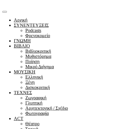
Αρχική
ΣΥΝΕΝΤΕΥΞΕΙΣ
Podcasts
Φρενοκομείο
ΓΝΩΜΗ
ΒΙΒΛΙΟ
Βιβλιοκριτική
Μυθιστόρημα
Ποίηση
Μικρό Διήγημα
ΜΟΥΣΙΚΗ
Ελληνική
Ξένη
Δισκοκριτική
ΤΕΧΝΕΣ
Ζωγραφική
Γλυπτική
Αρχιτεκτονική / Σχέδιο
Φωτογραφία
ACT
Θέατρο
Σινεμά