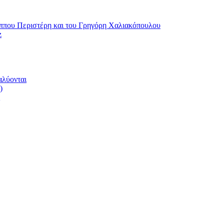
ου Περιστέρη και του Γρηγόρη Χαλιακόπουλου
z
αλύονται
)