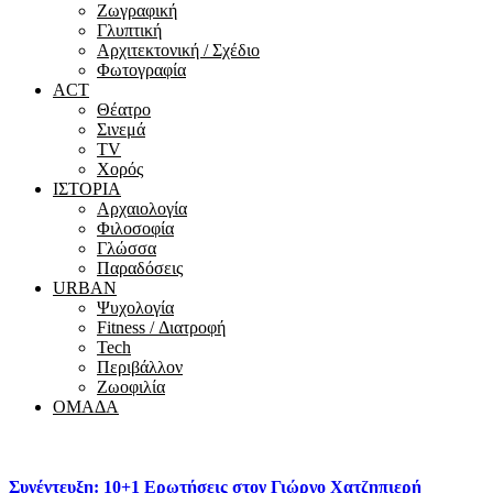
Ζωγραφική
Γλυπτική
Αρχιτεκτονική / Σχέδιο
Φωτογραφία
ACT
Θέατρο
Σινεμά
ΤV
Χορός
ΙΣΤΟΡΙΑ
Αρχαιολογία
Φιλοσοφία
Γλώσσα
Παραδόσεις
URBAN
Ψυχολογία
Fitness / Διατροφή
Tech
Περιβάλλον
Ζωοφιλία
ΟΜΑΔΑ
Συνέντευξη: 10+1 Ερωτήσεις στον Γιώργο Χατζηπιερή