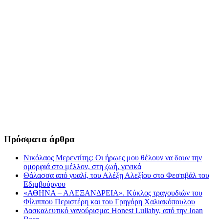
Πρόσφατα άρθρα
Νικόλαος Μερεντίτης: Οι ήρωες μου θέλουν να δουν την
ομορφιά στο μέλλον, στη ζωή, γενικά
Θάλασσα από γυαλί, του Αλέξη Αλεξίου στο Φεστιβάλ του
Εδιμβούργου
«ΑΘΗΝΑ – ΑΛΕΞΑΝΔΡΕΙΑ». Κύκλος τραγουδιών του
Φίλιππου Περιστέρη και του Γρηγόρη Χαλιακόπουλου
Δασκαλευτικό νανούρισμα: Honest Lullaby, από την Joan