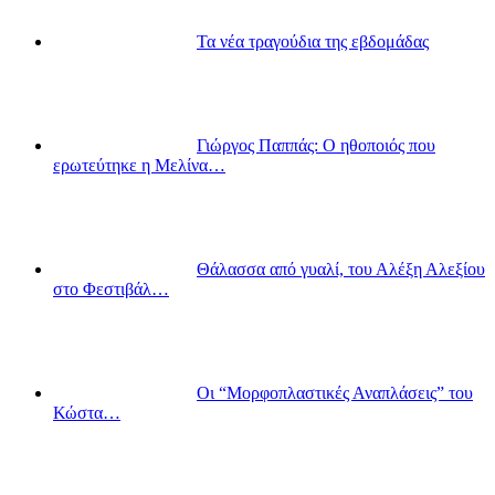
Τα νέα τραγούδια της εβδομάδας
Γιώργος Παππάς: Ο ηθοποιός που
ερωτεύτηκε η Μελίνα…
Θάλασσα από γυαλί, του Αλέξη Αλεξίου
στο Φεστιβάλ…
Οι “Μορφοπλαστικές Αναπλάσεις” του
Κώστα…