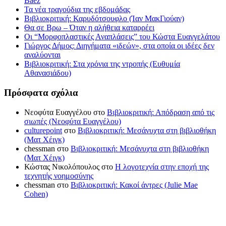
Baez
Τα νέα τραγούδια της εβδομάδας
Βιβλιοκριτική: Καρυδότσουφλο (Ίαν ΜακΓιούαν)
Θα σε Βρω – Όταν η αλήθεια καταρρέει
Οι “Μορφοπλαστικές Αναπλάσεις” του Κώστα Ευαγγελάτου
Γιώργος Δήμος: Διηγήματα «ιδεών», στα οποία οι ιδέες δεν
αναλύονται
Βιβλιοκριτική: Στα χρόνια της ντροπής (Ευθυμία
Αθανασιάδου)
Πρόσφατα σχόλια
Νεοφύτα Ευαγγέλου
στο
Βιβλιοκριτική: Απόδραση από τις
σιωπές (Νεοφύτα Ευαγγέλου)
culturepoint
στο
Βιβλιοκριτική: Μεσάνυχτα στη βιβλιοθήκη
(Ματ Χέιγκ)
chessman
στο
Βιβλιοκριτική: Μεσάνυχτα στη βιβλιοθήκη
(Ματ Χέιγκ)
Κώστας Νικολόπουλος
στο
Η λογοτεχνία στην εποχή της
τεχνητής νοημοσύνης
chessman
στο
Βιβλιοκριτική: Κακοί άντρες (Julie Mae
Cohen)