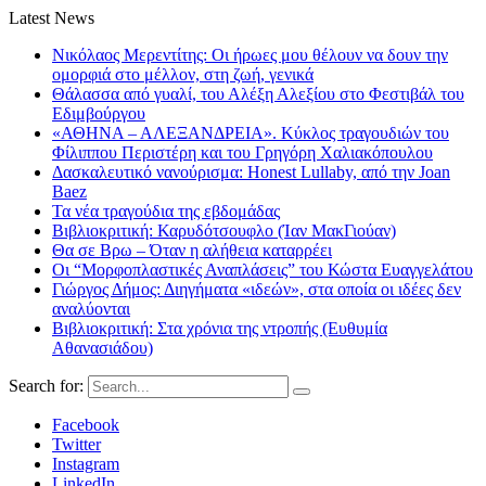
Latest News
Νικόλαος Μερεντίτης: Οι ήρωες μου θέλουν να δουν την
ομορφιά στο μέλλον, στη ζωή, γενικά
Θάλασσα από γυαλί, του Αλέξη Αλεξίου στο Φεστιβάλ του
Εδιμβούργου
«ΑΘΗΝΑ – ΑΛΕΞΑΝΔΡΕΙΑ». Κύκλος τραγουδιών του
Φίλιππου Περιστέρη και του Γρηγόρη Χαλιακόπουλου
Δασκαλευτικό νανούρισμα: Honest Lullaby, από την Joan
Baez
Τα νέα τραγούδια της εβδομάδας
Βιβλιοκριτική: Καρυδότσουφλο (Ίαν ΜακΓιούαν)
Θα σε Βρω – Όταν η αλήθεια καταρρέει
Οι “Μορφοπλαστικές Αναπλάσεις” του Κώστα Ευαγγελάτου
Γιώργος Δήμος: Διηγήματα «ιδεών», στα οποία οι ιδέες δεν
αναλύονται
Βιβλιοκριτική: Στα χρόνια της ντροπής (Ευθυμία
Αθανασιάδου)
Search for:
Facebook
Twitter
Instagram
LinkedIn