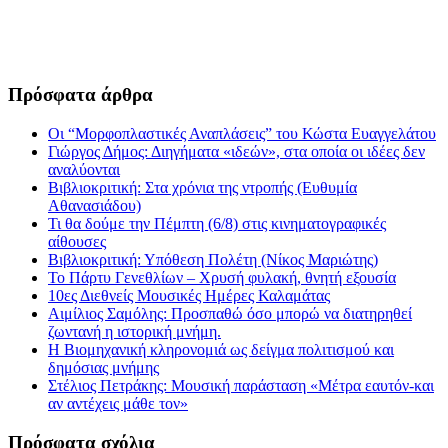
Πρόσφατα άρθρα
Οι “Μορφοπλαστικές Αναπλάσεις” του Κώστα Ευαγγελάτου
Γιώργος Δήμος: Διηγήματα «ιδεών», στα οποία οι ιδέες δεν
αναλύονται
Βιβλιοκριτική: Στα χρόνια της ντροπής (Ευθυμία
Αθανασιάδου)
Τι θα δούμε την Πέμπτη (6/8) στις κινηματογραφικές
αίθουσες
Βιβλιοκριτική: Υπόθεση Πολέτη (Νίκος Μαριώτης)
Το Πάρτυ Γενεθλίων – Χρυσή φυλακή, θνητή εξουσία
10ες Διεθνείς Μουσικές Ημέρες Καλαμάτας
Αιμίλιος Σαμόλης: Προσπαθώ όσο μπορώ να διατηρηθεί
ζωντανή η ιστορική μνήμη.
Η Βιομηχανική κληρονομιά ως δείγμα πολιτισμού και
δημόσιας μνήμης
Στέλιος Πετράκης: Μουσική παράσταση «Μέτρα εαυτόν-και
αν αντέχεις μάθε τον»
Πρόσφατα σχόλια