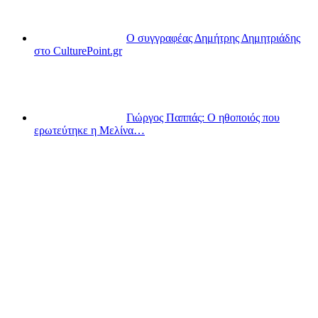
Ο συγγραφέας Δημήτρης Δημητριάδης
στο CulturePoint.gr
Γιώργος Παππάς: Ο ηθοποιός που
ερωτεύτηκε η Μελίνα…