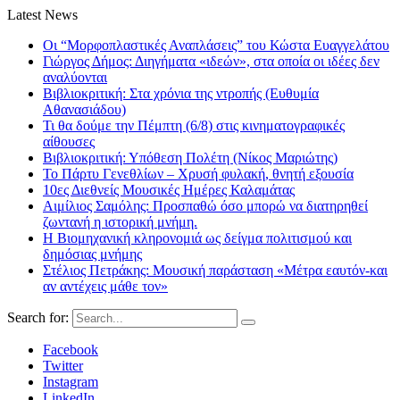
Latest News
Οι “Μορφοπλαστικές Αναπλάσεις” του Κώστα Ευαγγελάτου
Γιώργος Δήμος: Διηγήματα «ιδεών», στα οποία οι ιδέες δεν
αναλύονται
Βιβλιοκριτική: Στα χρόνια της ντροπής (Ευθυμία
Αθανασιάδου)
Τι θα δούμε την Πέμπτη (6/8) στις κινηματογραφικές
αίθουσες
Βιβλιοκριτική: Υπόθεση Πολέτη (Νίκος Μαριώτης)
Το Πάρτυ Γενεθλίων – Χρυσή φυλακή, θνητή εξουσία
10ες Διεθνείς Μουσικές Ημέρες Καλαμάτας
Αιμίλιος Σαμόλης: Προσπαθώ όσο μπορώ να διατηρηθεί
ζωντανή η ιστορική μνήμη.
Η Βιομηχανική κληρονομιά ως δείγμα πολιτισμού και
δημόσιας μνήμης
Στέλιος Πετράκης: Μουσική παράσταση «Μέτρα εαυτόν-και
αν αντέχεις μάθε τον»
Search for:
Facebook
Twitter
Instagram
LinkedIn