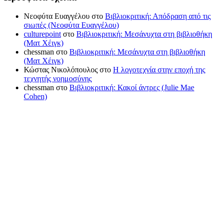
Νεοφύτα Ευαγγέλου
στο
Βιβλιοκριτική: Απόδραση από τις
σιωπές (Νεοφύτα Ευαγγέλου)
culturepoint
στο
Βιβλιοκριτική: Μεσάνυχτα στη βιβλιοθήκη
(Ματ Χέιγκ)
chessman
στο
Βιβλιοκριτική: Μεσάνυχτα στη βιβλιοθήκη
(Ματ Χέιγκ)
Κώστας Νικολόπουλος
στο
Η λογοτεχνία στην εποχή της
τεχνητής νοημοσύνης
chessman
στο
Βιβλιοκριτική: Κακοί άντρες (Julie Mae
Cohen)