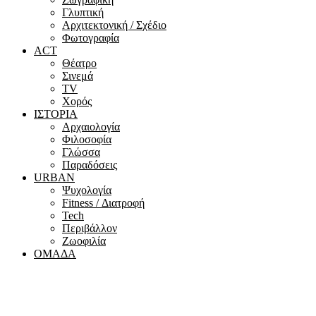
Γλυπτική
Αρχιτεκτονική / Σχέδιο
Φωτογραφία
ACT
Θέατρο
Σινεμά
ΤV
Χορός
ΙΣΤΟΡΙΑ
Αρχαιολογία
Φιλοσοφία
Γλώσσα
Παραδόσεις
URBAN
Ψυχολογία
Fitness / Διατροφή
Tech
Περιβάλλον
Ζωοφιλία
ΟΜΑΔΑ