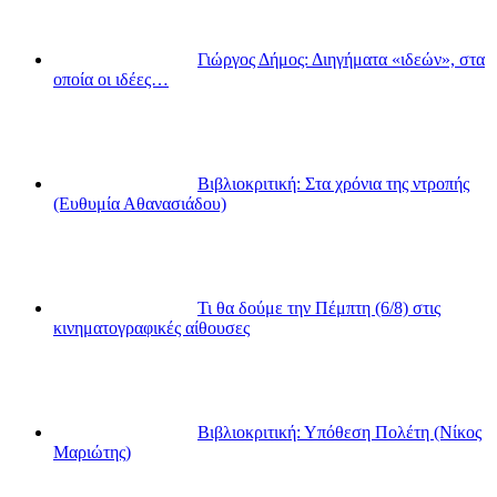
Γιώργος Δήμος: Διηγήματα «ιδεών», στα
οποία οι ιδέες…
Βιβλιοκριτική: Στα χρόνια της ντροπής
(Ευθυμία Αθανασιάδου)
Τι θα δούμε την Πέμπτη (6/8) στις
κινηματογραφικές αίθουσες
Βιβλιοκριτική: Υπόθεση Πολέτη (Νίκος
Μαριώτης)