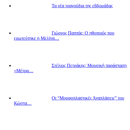
Τα νέα τραγούδια της εβδομάδας
Γιώργος Παππάς: Ο ηθοποιός που
ερωτεύτηκε η Μελίνα…
Στέλιος Πετράκης: Μουσική παράσταση
«Μέτρα…
Οι “Μορφοπλαστικές Αναπλάσεις” του
Κώστα…