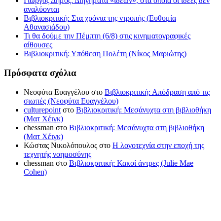
Γιώργος Δήμος: Διηγήματα «ιδεών», στα οποία οι ιδέες δεν
αναλύονται
Βιβλιοκριτική: Στα χρόνια της ντροπής (Ευθυμία
Αθανασιάδου)
Τι θα δούμε την Πέμπτη (6/8) στις κινηματογραφικές
αίθουσες
Βιβλιοκριτική: Υπόθεση Πολέτη (Νίκος Μαριώτης)
Πρόσφατα σχόλια
Νεοφύτα Ευαγγέλου
στο
Βιβλιοκριτική: Απόδραση από τις
σιωπές (Νεοφύτα Ευαγγέλου)
culturepoint
στο
Βιβλιοκριτική: Μεσάνυχτα στη βιβλιοθήκη
(Ματ Χέιγκ)
chessman
στο
Βιβλιοκριτική: Μεσάνυχτα στη βιβλιοθήκη
(Ματ Χέιγκ)
Κώστας Νικολόπουλος
στο
Η λογοτεχνία στην εποχή της
τεχνητής νοημοσύνης
chessman
στο
Βιβλιοκριτική: Κακοί άντρες (Julie Mae
Cohen)