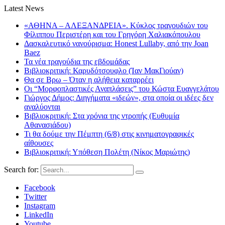
Latest News
«ΑΘΗΝΑ – ΑΛΕΞΑΝΔΡΕΙΑ». Κύκλος τραγουδιών του
Φίλιππου Περιστέρη και του Γρηγόρη Χαλιακόπουλου
Δασκαλευτικό νανούρισμα: Honest Lullaby, από την Joan
Baez
Τα νέα τραγούδια της εβδομάδας
Βιβλιοκριτική: Καρυδότσουφλο (Ίαν ΜακΓιούαν)
Θα σε Βρω – Όταν η αλήθεια καταρρέει
Οι “Μορφοπλαστικές Αναπλάσεις” του Κώστα Ευαγγελάτου
Γιώργος Δήμος: Διηγήματα «ιδεών», στα οποία οι ιδέες δεν
αναλύονται
Βιβλιοκριτική: Στα χρόνια της ντροπής (Ευθυμία
Αθανασιάδου)
Τι θα δούμε την Πέμπτη (6/8) στις κινηματογραφικές
αίθουσες
Βιβλιοκριτική: Υπόθεση Πολέτη (Νίκος Μαριώτης)
Search for:
Facebook
Twitter
Instagram
LinkedIn
Youtube