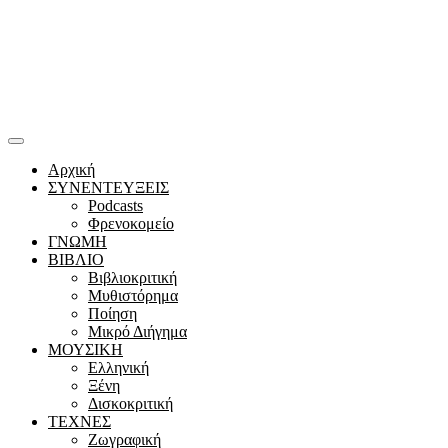
Αρχική
ΣΥΝΕΝΤΕΥΞΕΙΣ
Podcasts
Φρενοκομείο
ΓΝΩΜΗ
ΒΙΒΛΙΟ
Βιβλιοκριτική
Μυθιστόρημα
Ποίηση
Μικρό Διήγημα
ΜΟΥΣΙΚΗ
Ελληνική
Ξένη
Δισκοκριτική
ΤΕΧΝΕΣ
Ζωγραφική