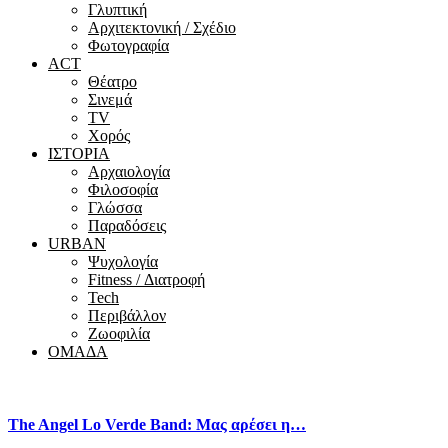
Γλυπτική
Αρχιτεκτονική / Σχέδιο
Φωτογραφία
ACT
Θέατρο
Σινεμά
ΤV
Χορός
ΙΣΤΟΡΙΑ
Αρχαιολογία
Φιλοσοφία
Γλώσσα
Παραδόσεις
URBAN
Ψυχολογία
Fitness / Διατροφή
Tech
Περιβάλλον
Ζωοφιλία
ΟΜΑΔΑ
The Angel Lo Verde Band: Μας αρέσει η…