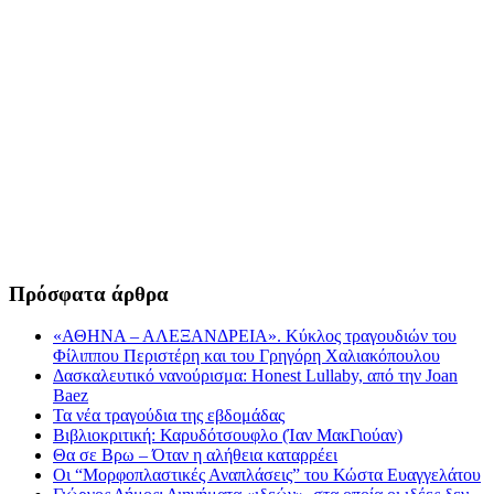
Πρόσφατα άρθρα
«ΑΘΗΝΑ – ΑΛΕΞΑΝΔΡΕΙΑ». Κύκλος τραγουδιών του
Φίλιππου Περιστέρη και του Γρηγόρη Χαλιακόπουλου
Δασκαλευτικό νανούρισμα: Honest Lullaby, από την Joan
Baez
Τα νέα τραγούδια της εβδομάδας
Βιβλιοκριτική: Καρυδότσουφλο (Ίαν ΜακΓιούαν)
Θα σε Βρω – Όταν η αλήθεια καταρρέει
Οι “Μορφοπλαστικές Αναπλάσεις” του Κώστα Ευαγγελάτου