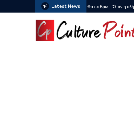
Latest News
Γιούαν)
Θα σε Βρω – Όταν η αλή