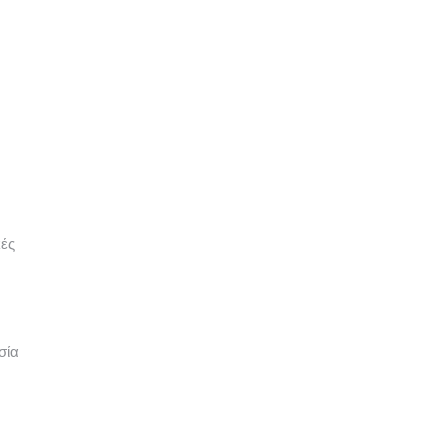
κές
σία