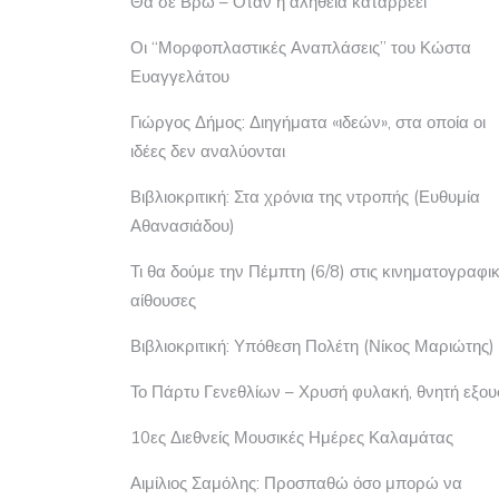
Θα σε Βρω – Όταν η αλήθεια καταρρέει
Οι “Μορφοπλαστικές Αναπλάσεις” του Κώστα
Ευαγγελάτου
Γιώργος Δήμος: Διηγήματα «ιδεών», στα οποία οι
ιδέες δεν αναλύονται
Βιβλιοκριτική: Στα χρόνια της ντροπής (Ευθυμία
Αθανασιάδου)
Τι θα δούμε την Πέμπτη (6/8) στις κινηματογραφι
αίθουσες
Βιβλιοκριτική: Υπόθεση Πολέτη (Νίκος Μαριώτης)
Το Πάρτυ Γενεθλίων – Χρυσή φυλακή, θνητή εξου
10ες Διεθνείς Μουσικές Ημέρες Καλαμάτας
Αιμίλιος Σαμόλης: Προσπαθώ όσο μπορώ να