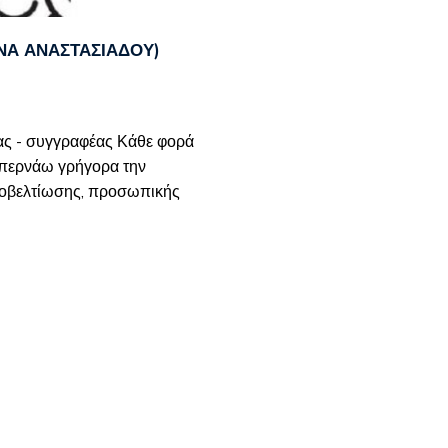
ΊΝΑ ΑΝΑΣΤΑΣΙΆΔΟΥ)
νας - συγγραφέας Κάθε φορά
σπερνάω γρήγορα την
υτοβελτίωσης, προσωπικής