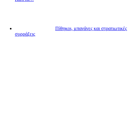
Πίθηκοι, μπανάνες και στρατιωτικές
συρράξεις