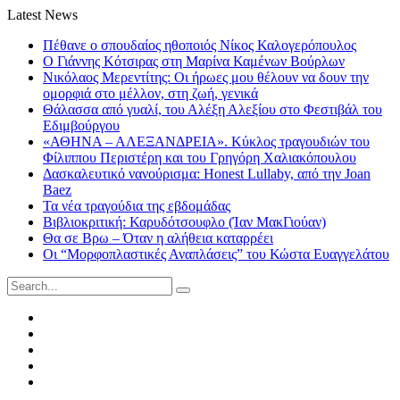
Latest News
Πέθανε ο σπουδαίος ηθοποιός Νίκος Καλογερόπουλος
Ο Γιάννης Κότσιρας στη Μαρίνα Καμένων Βούρλων
Νικόλαος Μερεντίτης: Οι ήρωες μου θέλουν να δουν την
ομορφιά στο μέλλον, στη ζωή, γενικά
Θάλασσα από γυαλί, του Αλέξη Αλεξίου στο Φεστιβάλ του
Εδιμβούργου
«ΑΘΗΝΑ – ΑΛΕΞΑΝΔΡΕΙΑ». Κύκλος τραγουδιών του
Φίλιππου Περιστέρη και του Γρηγόρη Χαλιακόπουλου
Δασκαλευτικό νανούρισμα: Honest Lullaby, από την Joan
Baez
Τα νέα τραγούδια της εβδομάδας
Βιβλιοκριτική: Καρυδότσουφλο (Ίαν ΜακΓιούαν)
Θα σε Βρω – Όταν η αλήθεια καταρρέει
Οι “Μορφοπλαστικές Αναπλάσεις” του Κώστα Ευαγγελάτου
Search
for:
Facebook
Twitter
Instagram
LinkedIn
Youtube