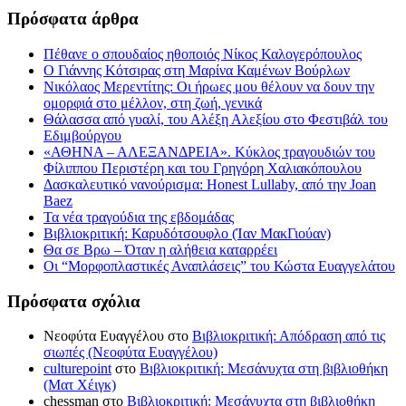
Πρόσφατα άρθρα
Πέθανε ο σπουδαίος ηθοποιός Νίκος Καλογερόπουλος
Ο Γιάννης Κότσιρας στη Μαρίνα Καμένων Βούρλων
Νικόλαος Μερεντίτης: Οι ήρωες μου θέλουν να δουν την
ομορφιά στο μέλλον, στη ζωή, γενικά
Θάλασσα από γυαλί, του Αλέξη Αλεξίου στο Φεστιβάλ του
Εδιμβούργου
«ΑΘΗΝΑ – ΑΛΕΞΑΝΔΡΕΙΑ». Κύκλος τραγουδιών του
Φίλιππου Περιστέρη και του Γρηγόρη Χαλιακόπουλου
Δασκαλευτικό νανούρισμα: Honest Lullaby, από την Joan
Baez
Τα νέα τραγούδια της εβδομάδας
Βιβλιοκριτική: Καρυδότσουφλο (Ίαν ΜακΓιούαν)
Θα σε Βρω – Όταν η αλήθεια καταρρέει
Οι “Μορφοπλαστικές Αναπλάσεις” του Κώστα Ευαγγελάτου
Πρόσφατα σχόλια
Νεοφύτα Ευαγγέλου
στο
Βιβλιοκριτική: Απόδραση από τις
σιωπές (Νεοφύτα Ευαγγέλου)
culturepoint
στο
Βιβλιοκριτική: Μεσάνυχτα στη βιβλιοθήκη
(Ματ Χέιγκ)
chessman
στο
Βιβλιοκριτική: Μεσάνυχτα στη βιβλιοθήκη