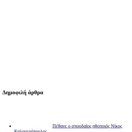
Δημοφιλή άρθρα
Πέθανε ο σπουδαίος ηθοποιός Νίκος
Καλογερόπουλος