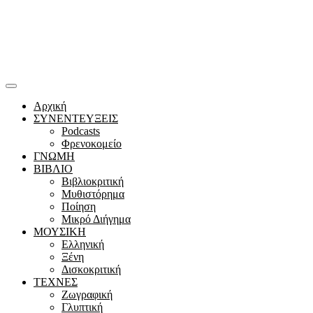
Αρχική
ΣΥΝΕΝΤΕΥΞΕΙΣ
Podcasts
Φρενοκομείο
ΓΝΩΜΗ
ΒΙΒΛΙΟ
Βιβλιοκριτική
Μυθιστόρημα
Ποίηση
Μικρό Διήγημα
ΜΟΥΣΙΚΗ
Ελληνική
Ξένη
Δισκοκριτική
ΤΕΧΝΕΣ
Ζωγραφική
Γλυπτική