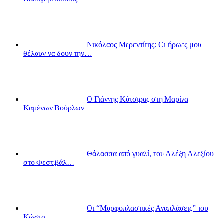
Νικόλαος Μερεντίτης: Οι ήρωες μου
θέλουν να δουν την…
Ο Γιάννης Κότσιρας στη Μαρίνα
Καμένων Βούρλων
Θάλασσα από γυαλί, του Αλέξη Αλεξίου
στο Φεστιβάλ…
Οι “Μορφοπλαστικές Αναπλάσεις” του
Κώστα…