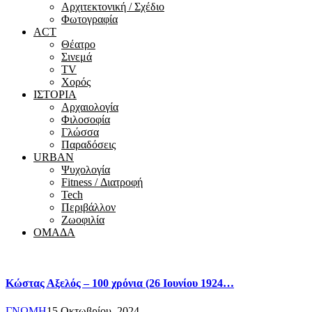
Αρχιτεκτονική / Σχέδιο
Φωτογραφία
ACT
Θέατρο
Σινεμά
ΤV
Χορός
ΙΣΤΟΡΙΑ
Αρχαιολογία
Φιλοσοφία
Γλώσσα
Παραδόσεις
URBAN
Ψυχολογία
Fitness / Διατροφή
Tech
Περιβάλλον
Ζωοφιλία
ΟΜΑΔΑ
Κώστας Αξελός – 100 χρόνια (26 Ιουνίου 1924…
ΓΝΩΜΗ
15 Οκτωβρίου, 2024