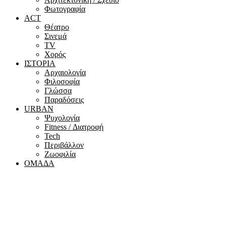
Φωτογραφία
ACT
Θέατρο
Σινεμά
ΤV
Χορός
ΙΣΤΟΡΙΑ
Αρχαιολογία
Φιλοσοφία
Γλώσσα
Παραδόσεις
URBAN
Ψυχολογία
Fitness / Διατροφή
Tech
Περιβάλλον
Ζωοφιλία
ΟΜΑΔΑ