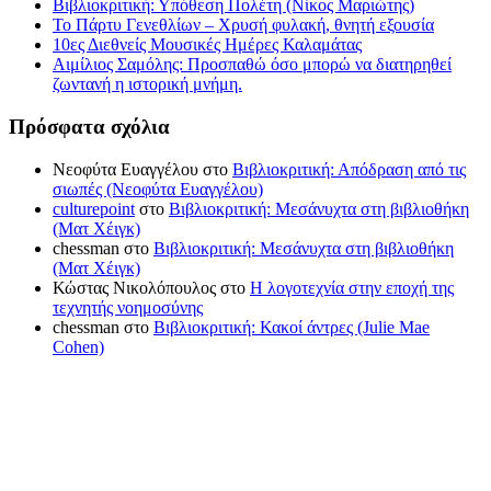
Βιβλιοκριτική: Υπόθεση Πολέτη (Νίκος Μαριώτης)
Το Πάρτυ Γενεθλίων – Χρυσή φυλακή, θνητή εξουσία
10ες Διεθνείς Μουσικές Ημέρες Καλαμάτας
Αιμίλιος Σαμόλης: Προσπαθώ όσο μπορώ να διατηρηθεί
ζωντανή η ιστορική μνήμη.
Πρόσφατα σχόλια
Νεοφύτα Ευαγγέλου
στο
Βιβλιοκριτική: Απόδραση από τις
σιωπές (Νεοφύτα Ευαγγέλου)
culturepoint
στο
Βιβλιοκριτική: Μεσάνυχτα στη βιβλιοθήκη
(Ματ Χέιγκ)
chessman
στο
Βιβλιοκριτική: Μεσάνυχτα στη βιβλιοθήκη
(Ματ Χέιγκ)
Κώστας Νικολόπουλος
στο
Η λογοτεχνία στην εποχή της
τεχνητής νοημοσύνης
chessman
στο
Βιβλιοκριτική: Κακοί άντρες (Julie Mae
Cohen)