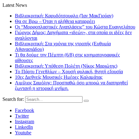
Latest News
Βιβλιοκριτική: Καρυδότσουφλο (Ίαν ΜακΓιούαν)
Θα σε Βρω – Όταν η αλήθεια καταρρέει
Οι “Μορφοπλαστικές Αναπλάσεις” του Κώστα Ευαγγελάτου
Γιώργος Δήμος: Διηγήματα «ιδεών», στα οποία οι ιδέες δεν
αναλύονται
Βιβλιοκριτική: Στα χρόνια της ντροπής (Ευθυμία
Αθανασιάδου)
Τι θα δούμε την Πέμπτη (6/8) στις κινηματογραφικές
αίθουσες
Βιβλιοκριτική: Υπόθεση Πολέτη (Νίκος Μαριώτης)
Το Πάρτυ Γενεθλίων – Χρυσή φυλακή, θνητή εξουσία
10ες Διεθνείς Μουσικές Ημέρες Καλαμάτας
Αιμίλιος Σαμόλης: Προσπαθώ όσο μπορώ να διατηρηθεί
ζωντανή η ιστορική μνήμη.
Search for:
Facebook
Twitter
Instagram
LinkedIn
Youtube