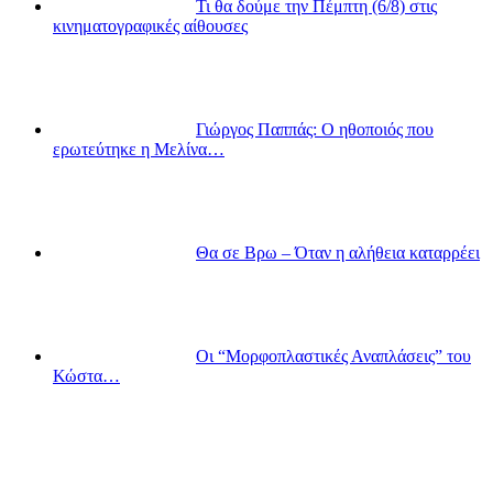
Τι θα δούμε την Πέμπτη (6/8) στις
κινηματογραφικές αίθουσες
Γιώργος Παππάς: Ο ηθοποιός που
ερωτεύτηκε η Μελίνα…
Θα σε Βρω – Όταν η αλήθεια καταρρέει
Οι “Μορφοπλαστικές Αναπλάσεις” του
Κώστα…