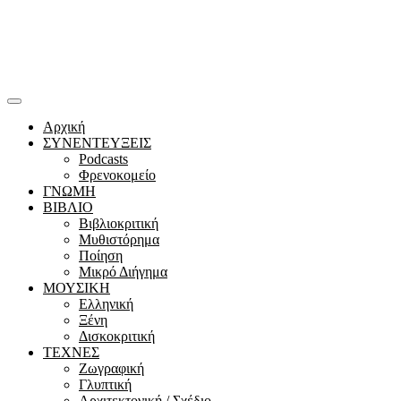
Αρχική
ΣΥΝΕΝΤΕΥΞΕΙΣ
Podcasts
Φρενοκομείο
ΓΝΩΜΗ
ΒΙΒΛΙΟ
Βιβλιοκριτική
Μυθιστόρημα
Ποίηση
Μικρό Διήγημα
ΜΟΥΣΙΚΗ
Ελληνική
Ξένη
Δισκοκριτική
ΤΕΧΝΕΣ
Ζωγραφική
Γλυπτική
Αρχιτεκτονική / Σχέδιο