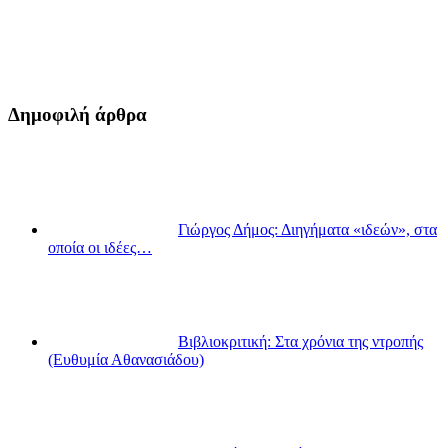
Δημοφιλή άρθρα
Γιώργος Δήμος: Διηγήματα «ιδεών», στα
οποία οι ιδέες…
Βιβλιοκριτική: Στα χρόνια της ντροπής
(Ευθυμία Αθανασιάδου)