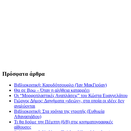
Πρόσφατα άρθρα
Βιβλιοκριτική: Καρυδότσουφλο (Ίαν ΜακΓιούαν)
Θα σε Βρω – Όταν η αλήθεια καταρρέει
Οι “Μορφοπλαστικές Αναπλάσεις” του Κώστα Ευαγγελάτου
Γιώργος Δήμος: Διηγήματα «ιδεών», στα οποία οι ιδέες δεν
αναλύονται
Βιβλιοκριτική: Στα χρόνια της ντροπής (Ευθυμία
Αθανασιάδου)
Τι θα δούμε την Πέμπτη (6/8) στις κινηματογραφικές
αίθουσες