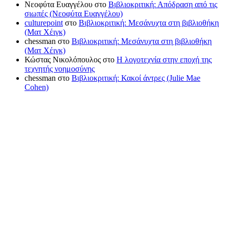
Νεοφύτα Ευαγγέλου
στο
Βιβλιοκριτική: Απόδραση από τις
σιωπές (Νεοφύτα Ευαγγέλου)
culturepoint
στο
Βιβλιοκριτική: Μεσάνυχτα στη βιβλιοθήκη
(Ματ Χέιγκ)
chessman
στο
Βιβλιοκριτική: Μεσάνυχτα στη βιβλιοθήκη
(Ματ Χέιγκ)
Κώστας Νικολόπουλος
στο
Η λογοτεχνία στην εποχή της
τεχνητής νοημοσύνης
chessman
στο
Βιβλιοκριτική: Κακοί άντρες (Julie Mae
Cohen)