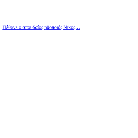
Πέθανε ο σπουδαίος ηθοποιός Νίκος…