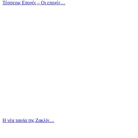
Τέσσερις Εποχές – Οι εποχές…
Η νέα ταινία της Ζακλίν…