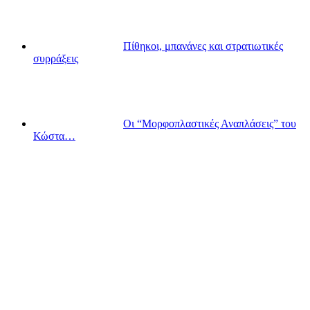
Πίθηκοι, μπανάνες και στρατιωτικές
συρράξεις
Οι “Μορφοπλαστικές Αναπλάσεις” του
Κώστα…