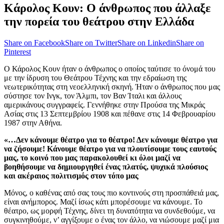
Κάρολος Κουν: Ο άνθρωπος που άλλαξε
την πορεία του θεάτρου στην Ελλάδα
Share on Facebook
Share on Twitter
Share on Linkedin
Share on
Pinterest
O Κάρολος Κουν ήταν ο άνθρωπος ο οποίος ταύτισε το όνομά του
με την ίδρυση του Θεάτρου Τέχνης και την εδραίωση της
νεωτερικότητας στη νεοελληνική σκηνή. Ήταν ο άνθρωπος που μας
σύστησε τον Ινγκ, τον Άλμπι, τον Βαν Ίταλι και άλλους
αμερικάνους συγγραφείς. Γεννήθηκε στην Προύσα της Μικράς
Ασίας στις 13 Σεπτεμβρίου 1908 και πέθανε στις 14 Φεβρουαρίου
1987 στην Αθήνα.
«…Δεν κάνουμε θέατρο για το θέατρο! Δεν κάνουμε θέατρο για
να ζήσουμε! Κάνουμε θέατρο για να πλουτίσουμε τους εαυτούς
μας, το κοινό που μας παρακολουθεί κι όλοι μαζί να
βοηθήσουμε να δημιουργηθεί ένας πλατύς, ψυχικά πλούσιος
και ακέραιος πολιτισμός στον τόπο μας
Μόνος, ο καθένας από σας τους πιο κοντινούς στη προσπάθειά μας,
είναι ανήμπορος. Μαζί ίσως κάτι μπορέσουμε να κάνουμε. Το
θέατρο, ως μορφή Τέχνης, δίνει τη δυνατότητα να συνδεθούμε, να
συγκινηθούμε, ν’ αγγίξουμε ο ένας τον άλλο, να νιώσουμε μαζί μια