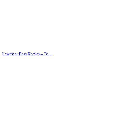
Lawmen: Bass Reeves – Το…