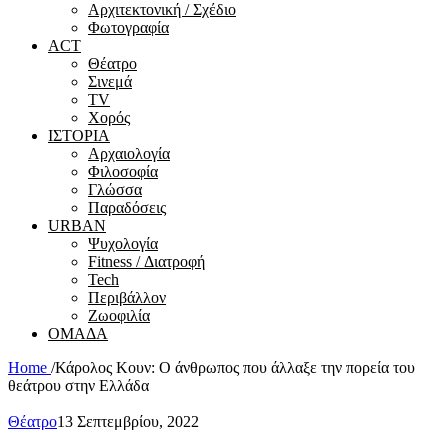
Αρχιτεκτονική / Σχέδιο
Φωτογραφία
ACT
Θέατρο
Σινεμά
ΤV
Χορός
ΙΣΤΟΡΙΑ
Αρχαιολογία
Φιλοσοφία
Γλώσσα
Παραδόσεις
URBAN
Ψυχολογία
Fitness / Διατροφή
Tech
Περιβάλλον
Ζωοφιλία
ΟΜΑΔΑ
Home
/
Κάρολος Κουν: Ο άνθρωπος που άλλαξε την πορεία του
θεάτρου στην Ελλάδα
Θέατρο
13 Σεπτεμβρίου, 2022