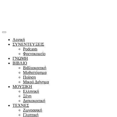
Αρχική
ΣΥΝΕΝΤΕΥΞΕΙΣ
Podcasts
Φρενοκομείο
ΓΝΩΜΗ
ΒΙΒΛΙΟ
Βιβλιοκριτική
Μυθιστόρημα
Ποίηση
Μικρό Διήγημα
ΜΟΥΣΙΚΗ
Ελληνική
Ξένη
Δισκοκριτική
ΤΕΧΝΕΣ
Ζωγραφική
Γλυπτική