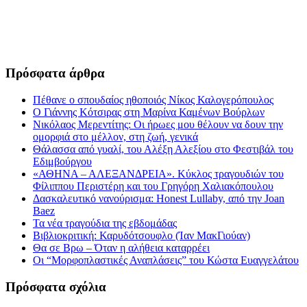
Πρόσφατα άρθρα
Πέθανε ο σπουδαίος ηθοποιός Νίκος Καλογερόπουλος
Ο Γιάννης Κότσιρας στη Μαρίνα Καμένων Βούρλων
Νικόλαος Μερεντίτης: Οι ήρωες μου θέλουν να δουν την
ομορφιά στο μέλλον, στη ζωή, γενικά
Θάλασσα από γυαλί, του Αλέξη Αλεξίου στο Φεστιβάλ του
Εδιμβούργου
«ΑΘΗΝΑ – ΑΛΕΞΑΝΔΡΕΙΑ». Κύκλος τραγουδιών του
Φίλιππου Περιστέρη και του Γρηγόρη Χαλιακόπουλου
Δασκαλευτικό νανούρισμα: Honest Lullaby, από την Joan
Baez
Τα νέα τραγούδια της εβδομάδας
Βιβλιοκριτική: Καρυδότσουφλο (Ίαν ΜακΓιούαν)
Θα σε Βρω – Όταν η αλήθεια καταρρέει
Οι “Μορφοπλαστικές Αναπλάσεις” του Κώστα Ευαγγελάτου
Πρόσφατα σχόλια