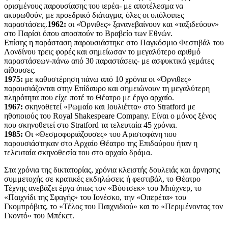
ορισμένους παρουσίασης του ιερέα- με αποτέλεσμα να
ακυρωθούν, με προεδρικό διάταγμα, όλες οι υπόλοιπες
παραστάσεις.
1962:
οι «Όρνιθες» ξανανεβαίνουν και «ταξιδεύουν»
στο Παρίσι όπου αποσπούν το Βραβείο των Εθνών.
Eπίσης η παράσταση παρουσιάστηκε στο Παγκόσμιο Φεστιβάλ του
Λονδίνου τρεις φορές και σημείωσαν το μεγαλύτερο αριθμό
παραστάσεων-πάνω από 30 παραστάσεις- με ασφυκτικά γεμάτες
αίθουσες.
1975:
με καθυστέρηση πάνω από 10 χρόνια οι «Όρνιθες»
παρουσιάζονται στην Επίδαυρο και σημειώνουν τη μεγαλύτερη
πληρότητα που είχε ποτέ το Θέατρο με έργο αρχαίο.
1967:
σκηνοθετεί «Ρωμαίο και Ιουλιέττα» στο Stratford με
ηθοποιούς του Royal Shakespeare Company. Είναι ο μόνος ξένος
που σκηνοθετεί στο Stratford τα τελευταία 45 χρόνια.
1985:
Οι «Θεσμοφοριάζουσες» του Αριστοφάνη που
παρουσιάστηκαν στο Αρχαίο Θέατρο της Επιδαύρου ήταν η
τελευταία σκηνοθεσία του στο αρχαίο δράμα.
Στα χρόνια της δικτατορίας, χρόνια κλειστής δουλειάς και άρνησης
συμμετοχής σε κρατικές εκδηλώσεις ή φεστιβάλ, το Θέατρο
Τέχνης ανεβάζει έργα όπως τον «Βόυτσεκ» του Μπύχνερ, το
«Παιχνίδι της Σφαγής» του Ιονέσκο, την «Οπερέτα» του
Γκομπρόβιτς, το «Τέλος του Παιχνιδιού» και το «Περιμένοντας τον
Γκοντό» του Μπέκετ.