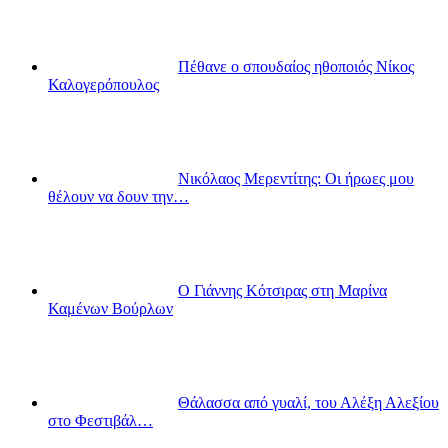
Πέθανε ο σπουδαίος ηθοποιός Νίκος
Καλογερόπουλος
Νικόλαος Μερεντίτης: Οι ήρωες μου
θέλουν να δουν την…
Ο Γιάννης Κότσιρας στη Μαρίνα
Καμένων Βούρλων
Θάλασσα από γυαλί, του Αλέξη Αλεξίου
στο Φεστιβάλ…