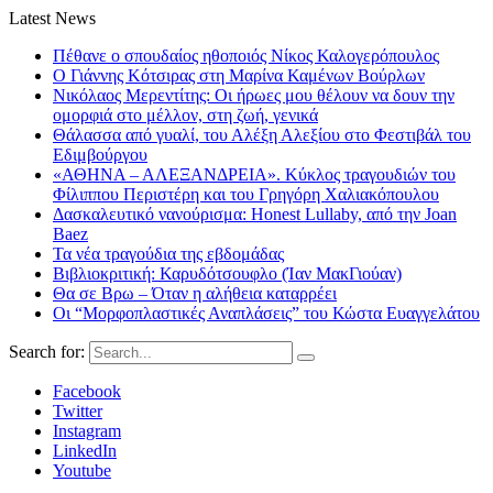
Latest News
Πέθανε ο σπουδαίος ηθοποιός Νίκος Καλογερόπουλος
Ο Γιάννης Κότσιρας στη Μαρίνα Καμένων Βούρλων
Νικόλαος Μερεντίτης: Οι ήρωες μου θέλουν να δουν την
ομορφιά στο μέλλον, στη ζωή, γενικά
Θάλασσα από γυαλί, του Αλέξη Αλεξίου στο Φεστιβάλ του
Εδιμβούργου
«ΑΘΗΝΑ – ΑΛΕΞΑΝΔΡΕΙΑ». Κύκλος τραγουδιών του
Φίλιππου Περιστέρη και του Γρηγόρη Χαλιακόπουλου
Δασκαλευτικό νανούρισμα: Honest Lullaby, από την Joan
Baez
Τα νέα τραγούδια της εβδομάδας
Βιβλιοκριτική: Καρυδότσουφλο (Ίαν ΜακΓιούαν)
Θα σε Βρω – Όταν η αλήθεια καταρρέει
Οι “Μορφοπλαστικές Αναπλάσεις” του Κώστα Ευαγγελάτου
Search for:
Facebook
Twitter
Instagram
LinkedIn
Youtube