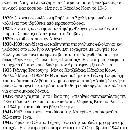
αλήθεια. Να γιατί διαλέξαμε το θέατρο σα μορφή εκδήλωσης του
ψυχικού μας κόσμου» είχε πει ο Κάρολος Κουν το 1943
1920:
ξεκινάει σπουδές στη Ροβέρτειο Σχολή (αμερικάνικο
κολλέγιο που ιδρύθηκε από ιεραποστόλους).
1928:
είναι η χρονιά της αποφοίτησης. Φεύγει για σπουδές στο
Παρίσι. Σπουδάζει Αισθητική στη Σορβόνη.
1929:
εγκαθίσταται στην Αθήνα
1930-1939:
εργάζεται ως καθηγητής της αγγλικής φιλολογίας και
γλώσσας στο Κολέγιο Αθηνών. Συνεργάζεται με μαθητές του
Κολεγίου και κάνει τα πρώτα βήματα στη σκηνοθεσία σε έργα
όπως «Όρνιθες», «Τρικυμία», «Πλούτος». Η πρώτη του επαφή με
το αρχαίο θέατρο και ειδικά με τον Αριστοφάνη ξεκινάει το
1935.Γιάννης Τσαρούχης, Μάνος Χατζιδάκις, Κάρολος Κουν,
Ραλλού Μανού (1959)
1934:
ιδρύει μαζί με τον Γιάννη Τσαρούχη
και τον Διονύσιο Δεβάρη την ημι-επαγγελματική «Λαϊκή Σκηνή» η
οποία λειτουργεί ως τα μέσα του 1936 η οποία αργότερα διαλύεται
για οικονομικούς λόγους.
1939:
συνεργάζεται με το θίασο της Κατερίνας σκηνοθετώντας την
«Έντα Γκάμπλερ» και με τον θίασο της Μαρίκας Κοτοπούλη έως
το 1941 με τον οποίο ανεβάζει 20 έργα.
1941
-1942: επιστρέφει στο θίασο της Κατερίνας και σκηνοθετεί
άλλα επτά έργα.
1942:
ιδρύει το Θέατρο Τέχνης μέσα στην καρδιά της γερμανικής
κατοχής. Η πρώτη παράσταση δίνεται στις 7 Οκτωβρρίου 1942 στο