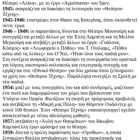
Θέατρο «Αλίκη», με το έργο «Αγριόπαπια» του Ίψεν.
1945:
αναγκάζεται να διακόψει τη λειτουργία του «Θεάτρου
Τέχνης».
1945-1946:
επιστρέφει στον θίασο της Κατερίνας, όπου σκηνοθετεί
πέντε έργα.
1946 – 1949:
οι παραστάσεις δίνονται στο Θέατρο Μουσούρη και
συνεργάζεται μεταξύ άλλων με την Έλλη Λαμπέτη και τη Μελίνα
Μερκούρη και ανεβάζει μεταξύ άλλων τα έργα: «Γυάλινος
Κόσμος» και «Λεωφορείο ο Πόθος» του Τ. Ουίλιαμς, «Πόθοι
κάτω από τις λεύκες» του Ο’Νιλ, «Ήταν όλοι τους παιδιά μου».
Στη συνέχεια αναγκάζεται να διακόψει τη συνεργασία του οριστικά
για λόγους οικονομικό-πολιτικούς και εσωτερικής συνοχής και
εργάζεται στο «Εθνικό Θέατρο» για δύο χρόνια όπου ξεπληρώνει
τα χρέη του «Θεάτρου Τέχνης». Παράλληλα συνεχίζει τη Σχολή με
νέα παιδιά.
1954:
μαζί με τους συνεργάτες του και από συνδρομές, μαζεύουν
ένα ποσό και διαμορφώνουν τον χώρο που βρίσκονταν στο
Υπόγειο του Ορφέα. Φωτίζουν τη σκηνή με πρόχειρους προβολείς
και ανεβάζουν τη «Μικρή μας Πόλη» του Θόρντον Ουάιλντερ με
κοινό 100 θεατών. Έτσι «Θέατρο Τέχνης» επαναλητουργεί σχεδόν
αποκλειστικά με νέους αδειούχους μαθητές.
1957:
ανεβαίνει η «Αυλή των Θαυμάτων» του Ιάκωβου
Καμπανέλλη έργο ορόσημο για το θέατρο.
1959:
δίνεται η πρώτη παράσταση των «Ορνίθων», η οποία
ξεσηκώνει θύελλα αντιδράσεων- λόγω της προκλητικής για