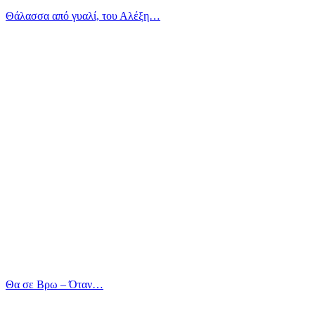
Θάλασσα από γυαλί, του Αλέξη…
Θα σε Βρω – Όταν…