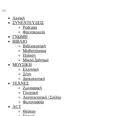
Αρχική
ΣΥΝΕΝΤΕΥΞΕΙΣ
Podcasts
Φρενοκομείο
ΓΝΩΜΗ
ΒΙΒΛΙΟ
Βιβλιοκριτική
Μυθιστόρημα
Ποίηση
Μικρό Διήγημα
ΜΟΥΣΙΚΗ
Ελληνική
Ξένη
Δισκοκριτική
ΤΕΧΝΕΣ
Ζωγραφική
Γλυπτική
Αρχιτεκτονική / Σχέδιο
Φωτογραφία
ACT
Θέατρο
Σινεμά