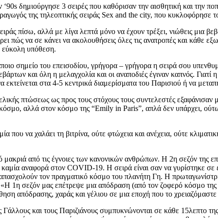
ων ‘90s δημιούργησε 3 σειρές που καθόρισαν την αισθητική και την π
αραγωγός της τηλεοπτικής σειράς Sex and the city, που κυκλοφόρησε τ
σειράς πίσω, αλλά με λίγα λεπτά μόνο να έχουν τρέξει, νιώθεις μια βε
ρει πώς να σε κάνει να ακολουθήσεις όλες τις ανατροπές και κάθε εξ
ια εύκολη υπόθεση.
ποιο σημείο του επεισοδίου, γρήγορα – γρήγορα η σειρά σου υπενθυμ
των και όλη η μελαγχολία και οι αναποδιές έγιναν καπνός. Γιατί η ζω
α εκτείνεται στα 4-5 κεντρικά διαμερίσματα του Παρισιού ή να μετα
ελικής πτώσεως ως προς τους στόχους τους συντελεστές εξαφάνισαν μ
κόσμο, αλλά στον κόσμο της “Emily in Paris”, απλά δεν υπάρχει, ούτ
μία που να χαλάει τη βιτρίνα, ούτε φτώχεια και ανέχεια, ούτε κλιματ
μακριά από τις έγνοιες των κανονικών ανθρώπων. Η 2η σεζόν της επι
 καμία αναφορά στον COVID-19. Η σειρά είναι σαν να γυρίστηκε σε έν
υ απασχολούν τον πραγματικό κόσμο του πλανήτη Γη. Η πρωταγωνίστρ
 «Η 1η σεζόν μας επέτρεψε μια απόδραση (από τον ζοφερό κόσμο της 
σθηση απόδρασης, χαράς και γέλιου σε μια εποχή που το χρειαζόμαστ
υς Γάλλους και τους Παριζιάνους συμπυκνώνονται σε κάθε 15λεπτο τη