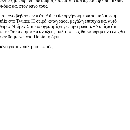
, άντρες με ακριβά κοστούμια, παπούτσια και αξεσουάρ που μιλούν
ακόμα και στον ύπνο τους.
 το μόνο βέβαιο είναι ότι Adieu θα αργήσουμε να το πούμε στη
flix στο Twitter. Η σειρά καταγράφει μεγάλη επιτυχία και αυτό
σειράς Ντάρεν Σταρ υπογραμμίζει για την ηρωίδα: «Νομίζω ότι
ε το “ποια πόρτα θα ανοίξει”, αλλά το πώς θα καταφέρει να ελιχθεί
 αν θα μείνει στο Παρίσι ή όχι».
ένο για την πόλη του φωτός.