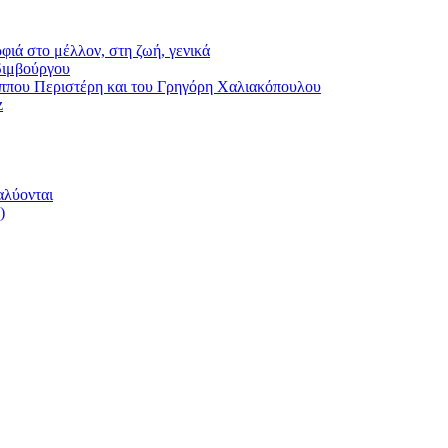
φιά στο μέλλον, στη ζωή, γενικά
διμβούργου
ου Περιστέρη και του Γρηγόρη Χαλιακόπουλου
z
αλύονται
)