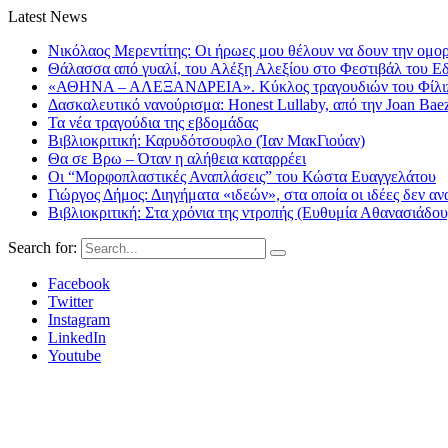
Latest News
Νικόλαος Μερεντίτης: Οι ήρωες μου θέλουν να δουν την ομορ
Θάλασσα από γυαλί, του Αλέξη Αλεξίου στο Φεστιβάλ του Ε
«ΑΘΗΝΑ – ΑΛΕΞΑΝΔΡΕΙΑ». Κύκλος τραγουδιών του Φίλιππ
Δασκαλευτικό νανούρισμα: Honest Lullaby, από την Joan Bae
Τα νέα τραγούδια της εβδομάδας
Βιβλιοκριτική: Καρυδότσουφλο (Ίαν ΜακΓιούαν)
Θα σε Βρω – Όταν η αλήθεια καταρρέει
Οι “Μορφοπλαστικές Αναπλάσεις” του Κώστα Ευαγγελάτου
Γιώργος Δήμος: Διηγήματα «ιδεών», στα οποία οι ιδέες δεν αν
Βιβλιοκριτική: Στα χρόνια της ντροπής (Ευθυμία Αθανασιάδου
Search for:
Facebook
Twitter
Instagram
LinkedIn
Youtube