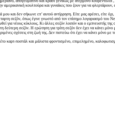
σημεριανό, απογευματινό και κρασί γενικώς με ατέρμονο κουβεντολόι 
την αμερικανική κουλτούρα και γυναίκες που ζουν για να φλερτάρουν, 
μου και δεν σήκωνε επ’ αυτού αντίρρηση. Είτε μας αρέσει, είτε όχι,
τέταρτη σεζόν, όπως έγινε γνωστό από τον επίσημο λογαριασμό του Net
εί για νέους κύκλους. Κι άλλες σεζόν λοιπόν και ο εμπνευστής της 
η δεύτερη σεζόν. Η ερώτηση για τρίτη σεζόν δεν έχει να κάνει μόνο μ
ιμένες σχέσεις στη ζωή της. Δεν πιστεύω ότι έχει να κάνει μόνο με το
κέτο καρτ-ποστάλ και μάλιστα φροντισμένο, επιμελημένο, καλοφωτισμ