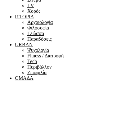
ΤV
Χορός
ΙΣΤΟΡΙΑ
Αρχαιολογία
Φιλοσοφία
Γλώσσα
Παραδόσεις
URBAN
Ψυχολογία
Fitness / Διατροφή
Tech
Περιβάλλον
Ζωοφιλία
ΟΜΑΔΑ