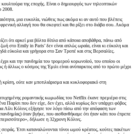
οπ κουλτούρα της εποχής. Είναι ο δημιουργός των τηλεοπτικών
ο 2008.
βαιότητα, μια ευκολία, νιώθεις πως ακόμα κι αν αυτό που βλέπεις
ωφρενική αλλαγή που θα σκεφτεί και θα ρίξει στο διάβα σου. Ακόμα
ίζει ότι αρκεί μια βόλτα δίπλα από κάποια αποβάθρα, πάνω από
ή στο Emily in Paris’ δεν είναι απλώς ωραία, είναι κι εύκολη και
πηδά εύκολα και γρήγορα στο Σαν Τροπέ και στις Βερσαλίες.
έχρι και την πανδημία του τρομερού κορωνοϊού, του οποίου οι
ως ή άλλως ο κόσμος της Έμιλι είναι ανύπαρκτος από το πρώτο μέχρι
ική κρίση, ούτε καν μποτιλιάρισμα και κυκλοφοριακό στη
τυχημένης ρομαντικής κωμωδίας του Netflix έκανε πρεμιέρα στις
α Παρίσι που δεν είχε, δεν έχει, αλλά κυρίως δεν υπάρχει φόβος
ια Λίλι Κόλινς εξήγησε τον λόγο πίσω από την απόφαση των
πανδημίας) όταν βγήκε, που αισθανθήκαμε ότι ήταν κάτι που έπρεπε
ε περισσότερο», δήλωσε η 32χρονη Κόλινς.
ς σειράς. Έτσι καταναλώνονται τόνοι ωμού κρέατος, κούτες πακέτων