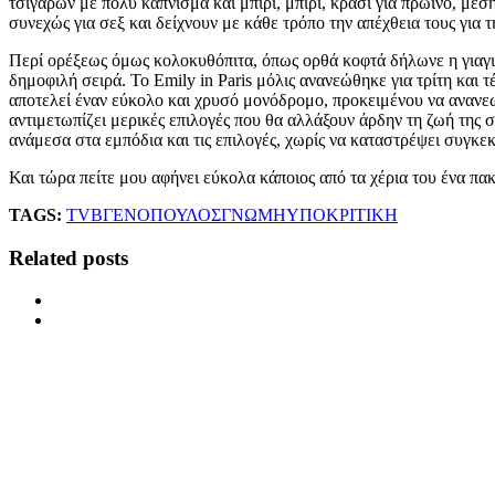
τσιγάρων με πολύ κάπνισμα και μπίρι, μπίρι, κρασί για πρωινό, με
συνεχώς για σεξ και δείχνουν με κάθε τρόπο την απέχθεια τους για 
Περί ορέξεως όμως κολοκυθόπιτα, όπως ορθά κοφτά δήλωνε η γιαγιά 
δημοφιλή σειρά. Το Emily in Paris μόλις ανανεώθηκε για τρίτη και 
αποτελεί έναν εύκολο και χρυσό μονόδρομο, προκειμένου να ανανεωθ
αντιμετωπίζει μερικές επιλογές που θα αλλάξουν άρδην τη ζωή της στ
ανάμεσα στα εμπόδια και τις επιλογές, χωρίς να καταστρέψει συγκεκρ
Και τώρα πείτε μου αφήνει εύκολα κάποιος από τα χέρια του ένα πα
TAGS:
TV
ΒΓΕΝΟΠΟΥΛΟΣ
ΓΝΩΜΗ
ΥΠΟΚΡΙΤΙΚΗ
Related posts