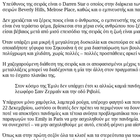
Υπεύθυνος της σειράς είναι ο Darren Star ο οποίος στην διάρκεια τ
σειρών Beverly Hills, Melrose Place, καθώς και ο εμπνευστής και π
Δεν χρειάζεται να ξέρεις ποιος είναι ο άνθρωπος, ο εμπνευστής της 
είναι ένα τεράστιο ψέμα, βρίσκεσαι στα χέρια ενός ανθρώπου που ξέ
είσαι βέβαιος μετά από μισό επεισόδιο της σειράς ότι η ζωή είναι μ
Όταν υπάρξει μια μικρή ή μεγαλύτερη δυσκολία και σκοτούρα σε κά
οποιαδήποτε γέφυρα του Σηκουάνα ή σε μια διασταύρωση των βουλεβάρ
πολύχρωμη και χλιδάτη, χωρίς πολλές – πολλές προσπάθειες αρκεί ν
Η χαζοχαρούμενη διάθεση της σειράς και οι αποφασισμένοι μέχρις τ
μεταλλάξεις μπορεί να διαδέχονται η μία την άλλη στον πραγματικό 
και το έσχατο πλανάκι της.
Στον κόσμο της Έμιλι δεν υπάρχει έτσι κι αλλιώς καμιά πανδη
λεωφόρο Σαιν Ζερμαίν και την οδό Ριβολί.
Υπάρχουν μόνο χαμόγελα, λαμπερά ρούχα, υπέροχο φαγητό και ποτό 
22 Δεκεμβρίου, ωστόσο οι θεατές δεν πρέπει να περιμένουν να δουν
ποτέ να αποκτήσει πανδημίες και τέτοια ανόητα προβληματάκια πο
παραγωγών του Emily in Paris να μην ασχοληθούν με την πανδημία.
να συνεχιστεί – να μην ασχοληθούμε με αυτό, επειδή φέρνει μια αί
Όπως και στην πρώτη σεζόν όλα τα κλισέ και τα στερεότυπα για το