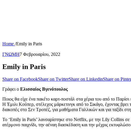
Home
/
Emily in Paris
ΓΝΩΜΗ
7 Φεβρουαρίου, 2022
Emily in Paris
Share on Facebook
Share on Twitter
Share on Linkedin
Share on Pinter
Γράφει ο
Ελισσαίος Βγενόπουλος
Ποιος θα είχε ένα πακέτο καρτ-ποστάλ στα χέρια του από το Παρίσι 
Η Έμιλι Κούπερ, στέλεχος μάρκετινγκ από το Σικάγο, έχοντας βρει τη
διακοπές στο Σεν Τροπέζ, για μαθήματα Γαλλικών και για ταξίδι στ
Το ‘Emily in Paris’ λανσαρίστηκε στο Netflix, με την Lily Collins
ατέρμονο παιχνίδι, την αέναη διασκέδαση και την μέχρις εκτυφλώσ