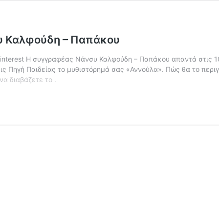
υ Καλφούδη – Παπάκου
 Pinterest Η συγγραφέας Νάνσυ Καλφούδη – Παπάκου απαντά στις 1
εις Πηγή Παιδείας το μυθιστόρημά σας «Αννούλα». Πώς θα το περι
Συνέντευξη:10+1
να διαβάζετε το
.
Ερωτήσεις
στη
Νάνσυ
Καλφούδη
–
Παπάκου