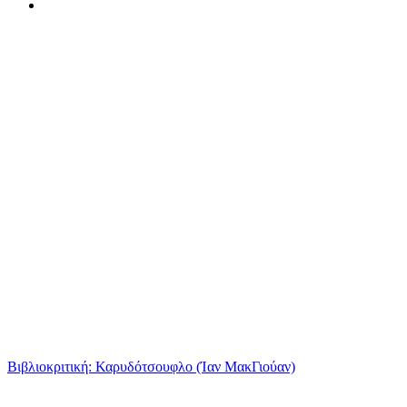
Βιβλιοκριτική: Καρυδότσουφλο (Ίαν ΜακΓιούαν)