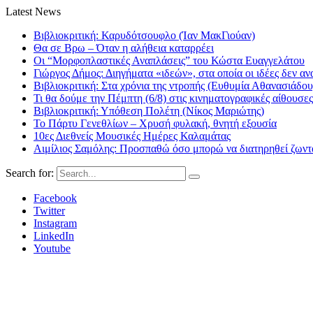
Latest News
Βιβλιοκριτική: Καρυδότσουφλο (Ίαν ΜακΓιούαν)
Θα σε Βρω – Όταν η αλήθεια καταρρέει
Οι “Μορφοπλαστικές Αναπλάσεις” του Κώστα Ευαγγελάτου
Γιώργος Δήμος: Διηγήματα «ιδεών», στα οποία οι ιδέες δεν αν
Βιβλιοκριτική: Στα χρόνια της ντροπής (Ευθυμία Αθανασιάδου
Τι θα δούμε την Πέμπτη (6/8) στις κινηματογραφικές αίθουσες
Βιβλιοκριτική: Υπόθεση Πολέτη (Νίκος Μαριώτης)
Το Πάρτυ Γενεθλίων – Χρυσή φυλακή, θνητή εξουσία
10ες Διεθνείς Μουσικές Ημέρες Καλαμάτας
Αιμίλιος Σαμόλης: Προσπαθώ όσο μπορώ να διατηρηθεί ζωντα
Search for:
Facebook
Twitter
Instagram
LinkedIn
Youtube