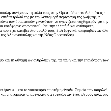
ύπολη, συνέχισαν τη φιλία τους στην Ορεστιάδα, στο Διδυμότειχο,
πτά τετράδιά της με την λεπτομερή περιγραφή της ζωής της, η
κεώνα των δραματικών γεγονότων, να αγωνίζεται νυχθημερόν για την
που κατάφερνε να αντισταθμίσει την ελλιπή ή και ανύπαρκτη
α που είχε κατέβει στο μυαλό τους, έτσι ξαφνικά, υπερπηδώντας όλα
α της Αδριανούπολης και της Νέας Ορεστιάδος».
φόβο και τη δύναμη ων ανθρώπων της, τα πάθη και την επανένωση των
ια ήταν «…και το νοικοκυριό επιστήμη είναι!». Σημεία των καιρών!
 και υπαγόρευαν απαρέγκλιτα ότι χρειάζονταν ένας ισχυρός πυλώνας