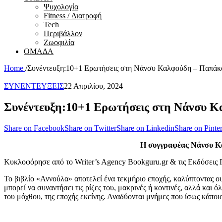
Ψυχολογία
Fitness / Διατροφή
Tech
Περιβάλλον
Ζωοφιλία
ΟΜΑΔΑ
Home
/
Συνέντευξη:10+1 Ερωτήσεις στη Νάνσυ Καλφούδη – Παπάκ
ΣΥΝΕΝΤΕΥΞΕΙΣ
22 Απριλίου, 2024
Συνέντευξη:10+1 Ερωτήσεις στη Νάνσυ Κ
Share on Facebook
Share on Twitter
Share on Linkedin
Share on Pinter
Η συγγραφέας Νάνσυ Κα
Κυκλοφόρησε από τo Writer’s Agency Bookguru.gr & τις Εκδόσεις 
Το βιβλίο «Αννούλα» αποτελεί ένα τεκμήριο εποχής, καλύπτοντας ου
μπορεί να συναντήσει τις ρίζες του, μακρινές ή κοντινές, αλλά και
του μόχθου, της εποχής εκείνης. Αναδύονται μνήμες που ίσως κάποιοι