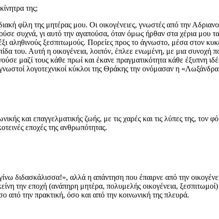
κίνητρα της;
ακή φίλη της μητέρας μου. Οι οικογένειες, γνωστές από την Αδριανο
σε συχνά, γι αυτό την αγαπούσα, όταν όμως ήρθαν στα χέρια μου τα ε
, έξι αληθινούς ξεσπιτωμούς. Πορείες προς το άγνωστο, μέσα στον κυ
λπίδα του. Αυτή η οικογένεια, λοιπόν, έπλεε ενωμένη, με μια συνοχή 
νούσε μαζί τους κάθε πρωί και έκανε πραγματικότητα κάθε έξυπνη ιδέ
όν γνωστοί λογοτεχνικοί κύκλοι της Θράκης την ονόμασαν η «Λωξάνδρ
κής και επαγγελματικής ζωής, με τις χαρές και τις λύπες της, τον 
κοτεινές εποχές της ανθρωπότητας.
γίνω διδασκάλισσα!», αλλά η απάντηση που έπαιρνε από την οικογένε
είνη την εποχή (ανάπηρη μητέρα, πολυμελής οικογένεια, ξεσπιτωμοί)
όσο από την πρακτική, όσο και από την κοινωνική της πλευρά.