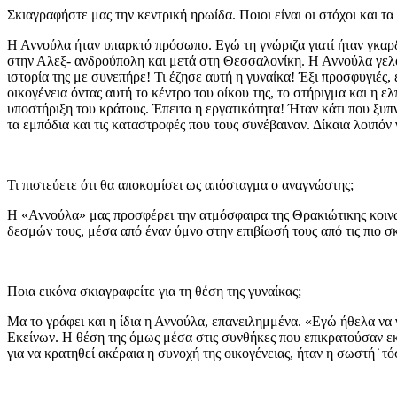
Σκιαγραφήστε μας την κεντρική ηρωίδα. Ποιοι είναι οι στόχοι και τα 
Η Αννούλα ήταν υπαρκτό πρόσωπο. Εγώ τη γνώριζα γιατί ήταν γκαρδι
στην Αλεξ- ανδρούπολη και μετά στη Θεσσαλονίκη. Η Αννούλα γελού
ιστορία της με συνεπήρε! Τι έζησε αυτή η γυναίκα! Έξι προσφυγιές
οικογένεια όντας αυτή το κέντρο του οίκου της, το στήριγμα και η ε
υποστήριξη του κράτους. Έπειτα η εργατικότητα! Ήταν κάτι που ξυπ
τα εμπόδια και τις καταστροφές που τους συνέβαιναν. Δίκαια λοιπ
Τι πιστεύετε ότι θα αποκομίσει ως απόσταγμα ο αναγνώστης;
Η «Αννούλα» μας προσφέρει την ατμόσφαιρα της Θρακιώτικης κοινωνι
δεσμών τους, μέσα από έναν ύμνο στην επιβίωσή τους από τις πιο σ
Ποια εικόνα σκιαγραφείτε για τη θέση της γυναίκας;
Μα το γράφει και η ίδια η Αννούλα, επανειλημμένα. «Εγώ ήθελα να 
Εκείνων. Η θέση της όμως μέσα στις συνθήκες που επικρατούσαν εκ
για να κρατηθεί ακέραια η συνοχή της οικογένειας, ήταν η σωστή ̇ τ