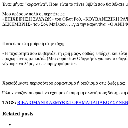
Ένας μήνας “καραντίνα”. Ποια είναι τα πέντε βιβλία που θα θέλατε μ
Μου αρέσουν πολύ οι περιπέτειες:
«ΕΠΙΧΕΙΡΗΣΗ ΣΑΥΛΩΚ» του Φίλιπ Ροθ, «ΚΟΥΒΑΝΕΖΙΚΗ ΡΑ
ΔΕΚΕΜΒΡΗΣ» του Σολ Μπέλοου, …για την καραντίνα. «Ο ΑΝΗΦΟΡ
Πιστεύετε στη μοίρα ή στην τύχη;
«Η τυχαιότητα που κυβερνάει τη ζωή μας», ορθώς ̇ υπάρχει και είν
προχωρώντας μπροστά. (Μια φορά στον Οδηγισμό, για πάντα οδηγός!
νάχουμε να λέμε, να …παρηγοριόμαστε.
Χρειαζόμαστε περισσότερο ρομαντισμό ή ρεαλισμό στις ζωές μας;
Όλα χρειάζονται αρκεί να έχουμε εύκαιρη τη σωστή τους δόση, στη
TAGS:
ΒΙΒΛΙΟ
ΜΑΝΙΚΑΣ
ΜΥΘΙΣΤΟΡΗΜΑ
ΠΑΠΑΚΟΥ
ΣΥΝΕΝ
Related posts