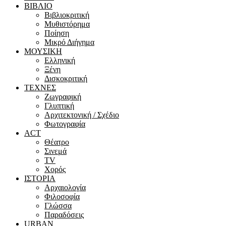
ΒΙΒΛΙΟ
Βιβλιοκριτική
Μυθιστόρημα
Ποίηση
Μικρό Διήγημα
ΜΟΥΣΙΚΗ
Ελληνική
Ξένη
Δισκοκριτική
ΤΕΧΝΕΣ
Ζωγραφική
Γλυπτική
Αρχιτεκτονική / Σχέδιο
Φωτογραφία
ACT
Θέατρο
Σινεμά
ΤV
Χορός
ΙΣΤΟΡΙΑ
Αρχαιολογία
Φιλοσοφία
Γλώσσα
Παραδόσεις
URBAN