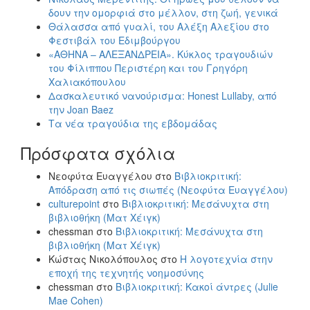
δουν την ομορφιά στο μέλλον, στη ζωή, γενικά
Θάλασσα από γυαλί, του Αλέξη Αλεξίου στο
Φεστιβάλ του Εδιμβούργου
«ΑΘΗΝΑ – ΑΛΕΞΑΝΔΡΕΙΑ». Κύκλος τραγουδιών
του Φίλιππου Περιστέρη και του Γρηγόρη
Χαλιακόπουλου
Δασκαλευτικό νανούρισμα: Honest Lullaby, από
την Joan Baez
Τα νέα τραγούδια της εβδομάδας
Πρόσφατα σχόλια
Νεοφύτα Ευαγγέλου
στο
Βιβλιοκριτική:
Απόδραση από τις σιωπές (Νεοφύτα Ευαγγέλου)
culturepoint
στο
Βιβλιοκριτική: Μεσάνυχτα στη
βιβλιοθήκη (Ματ Χέιγκ)
chessman
στο
Βιβλιοκριτική: Μεσάνυχτα στη
βιβλιοθήκη (Ματ Χέιγκ)
Κώστας Νικολόπουλος
στο
Η λογοτεχνία στην
εποχή της τεχνητής νοημοσύνης
chessman
στο
Βιβλιοκριτική: Κακοί άντρες (Julie
Mae Cohen)