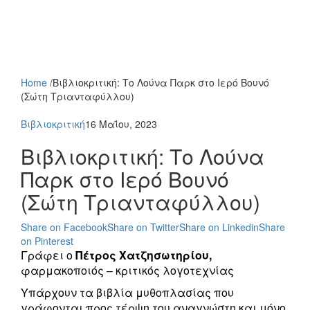
Home
/
Βιβλιοκριτική: Το Λούνα Παρκ στο Ιερό Βουνό
(Σώτη Τριανταφύλλου)
Βιβλιοκριτική
16 Μαΐου, 2023
Βιβλιοκριτική: Το Λούνα
Παρκ στο Ιερό Βουνό
(Σώτη Τριανταφύλλου)
Share on Facebook
Share on Twitter
Share on Linkedin
Share
on Pinterest
Γράφει ο
Πέτρος Χατζησωτηρίου,
φαρμακοποιός – κριτικός λογοτεχνίας
Υπάρχουν τα βιβλία μυθοπλασίας που
γράφονται προς τέρψη του αναγνώστη και μόνο