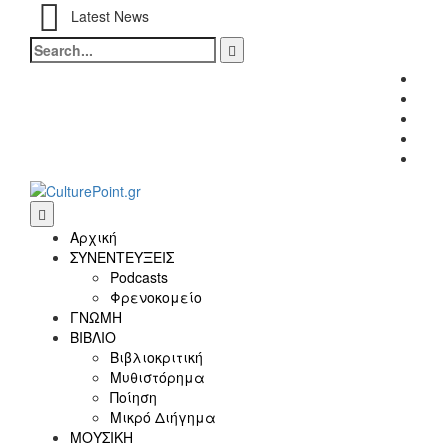
Latest News
Search
for:
Fac
Twitt
Inst
Link
Yout
Αρχική
ΣΥΝΕΝΤΕΥΞΕΙΣ
Podcasts
Φρενοκομείο
ΓΝΩΜΗ
ΒΙΒΛΙΟ
Βιβλιοκριτική
Μυθιστόρημα
Ποίηση
Μικρό Διήγημα
ΜΟΥΣΙΚΗ