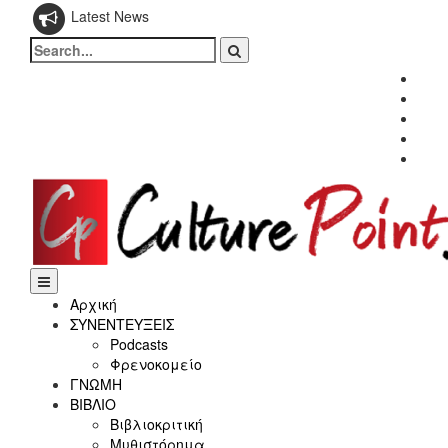
Latest News
Search
for:
Fac
Twitt
Inst
Link
Yout
Αρχική
ΣΥΝΕΝΤΕΥΞΕΙΣ
Podcasts
Φρενοκομείο
ΓΝΩΜΗ
ΒΙΒΛΙΟ
Βιβλιοκριτική
Μυθιστόρημα