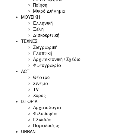
Ποίηση
Μικρό Διήγημα
ΜΟΥΣΙΚΗ
Ελληνική
Ξένη
Δισκοκριτική
ΤΕΧΝΕΣ
Ζωγραφική
Γλυπτική
Αρχιτεκτονική / Σχέδιο
Φωτογραφία
ACT
Θέατρο
Σινεμά
ΤV
Χορός
ΙΣΤΟΡΙΑ
Αρχαιολογία
Φιλοσοφία
Γλώσσα
Παραδόσεις
URBAN