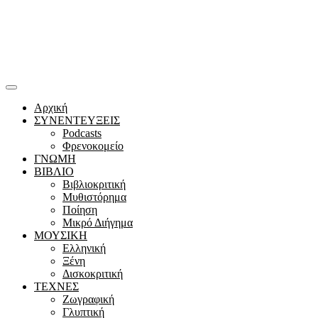
Αρχική
ΣΥΝΕΝΤΕΥΞΕΙΣ
Podcasts
Φρενοκομείο
ΓΝΩΜΗ
ΒΙΒΛΙΟ
Βιβλιοκριτική
Μυθιστόρημα
Ποίηση
Μικρό Διήγημα
ΜΟΥΣΙΚΗ
Ελληνική
Ξένη
Δισκοκριτική
ΤΕΧΝΕΣ
Ζωγραφική
Γλυπτική