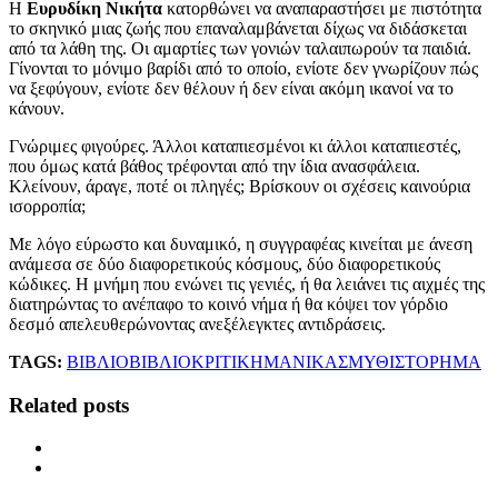
Η
Ευρυδίκη Νικήτα
κατορθώνει να αναπαραστήσει με πιστότητα
το σκηνικό μιας ζωής που επαναλαμβάνεται δίχως να διδάσκεται
από τα λάθη της. Οι αμαρτίες των γονιών ταλαιπωρούν τα παιδιά.
Γίνονται το μόνιμο βαρίδι από το οποίο, ενίοτε δεν γνωρίζουν πώς
να ξεφύγουν, ενίοτε δεν θέλουν ή δεν είναι ακόμη ικανοί να το
κάνουν.
Γνώριμες φιγούρες. Άλλοι καταπιεσμένοι κι άλλοι καταπιεστές,
που όμως κατά βάθος τρέφονται από την ίδια ανασφάλεια.
Κλείνουν, άραγε, ποτέ οι πληγές; Βρίσκουν οι σχέσεις καινούρια
ισορροπία;
Με λόγο εύρωστο και δυναμικό, η συγγραφέας κινείται με άνεση
ανάμεσα σε δύο διαφορετικούς κόσμους, δύο διαφορετικούς
κώδικες. Η μνήμη που ενώνει τις γενιές, ή θα λειάνει τις αιχμές της
διατηρώντας το ανέπαφο το κοινό νήμα ή θα κόψει τον γόρδιο
δεσμό απελευθερώνοντας ανεξέλεγκτες αντιδράσεις.
TAGS:
ΒΙΒΛΙΟ
ΒΙΒΛΙΟΚΡΙΤΙΚΗ
ΜΑΝΙΚΑΣ
ΜΥΘΙΣΤΟΡΗΜΑ
Related posts