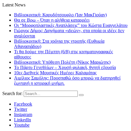
Latest News
Βιβλιοκριτική: Καρυδότσουφλο (Ίαν ΜακΓιούαν)
Θα σε Βρω – Όταν η αλήθεια καταρρέει
Οι “Μορφοπλαστικές Αναπλάσεις” του Κώστα Ευαγγελάτου
Γιώργος Δήμος: Διηγήματα «ιδεών», στα οποία οι ιδέες δεν
αναλύονται
Βιβλιοκριτική: Στα χρόνια της ντροπής (Ευθυμία
Αθανασιάδου)
Τι θα δούμε την Πέμπτη (6/8) στις κινηματογραφικές
αίθουσες
Βιβλιοκριτική: Υπόθεση Πολέτη (Νίκος Μαριώτης)
Το Πάρτυ Γενεθλίων – Χρυσή φυλακή, θνητή εξουσία
10ες Διεθνείς Μουσικές Ημέρες Καλαμάτας
Αιμίλιος Σαμόλης: Προσπαθώ όσο μπορώ να διατηρηθεί
ζωντανή η ιστορική μνήμη.
Search for:
Facebook
Twitter
Instagram
LinkedIn
Youtube