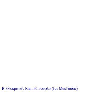
Βιβλιοκριτική: Καρυδότσουφλο (Ίαν ΜακΓιούαν)