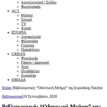
Αρχιτεκτονική / Σχέδιο
Φωτογραφία
ACT
Θέατρο
Σινεμά
ΤV
Χορός
ΙΣΤΟΡΙΑ
Αρχαιολογία
Φιλοσοφία
Γλώσσα
Παραδόσεις
URBAN
Ψυχολογία
Fitness / Διατροφή
Tech
Περιβάλλον
Ζωοφιλία
ΟΜΑΔΑ
Home
/
Βιβλιοκριτική: “Οδοντωτή Μνήμη” της Ευρυδίκης Νικήτα
Βιβλιοκριτική
19 Σεπτεμβρίου, 2020
Βιβλιοκριτική: “Οδοντωτή Μνήμη” της