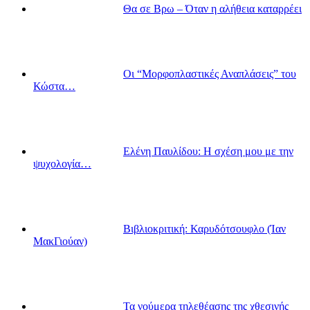
Θα σε Βρω – Όταν η αλήθεια καταρρέει
Οι “Μορφοπλαστικές Αναπλάσεις” του
Κώστα…
Ελένη Παυλίδου: Η σχέση μου με την
ψυχολογία…
Βιβλιοκριτική: Καρυδότσουφλο (Ίαν
ΜακΓιούαν)
Τα νούμερα τηλεθέασης της χθεσινής