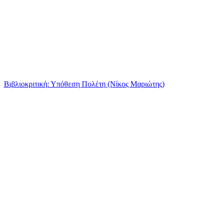
Βιβλιοκριτική: Υπόθεση Πολέτη (Νίκος Μαριώτης)