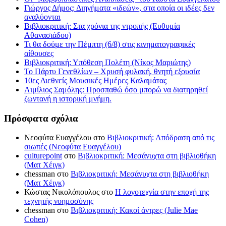
Γιώργος Δήμος: Διηγήματα «ιδεών», στα οποία οι ιδέες δεν
αναλύονται
Βιβλιοκριτική: Στα χρόνια της ντροπής (Ευθυμία
Αθανασιάδου)
Τι θα δούμε την Πέμπτη (6/8) στις κινηματογραφικές
αίθουσες
Βιβλιοκριτική: Υπόθεση Πολέτη (Νίκος Μαριώτης)
Το Πάρτυ Γενεθλίων – Χρυσή φυλακή, θνητή εξουσία
10ες Διεθνείς Μουσικές Ημέρες Καλαμάτας
Αιμίλιος Σαμόλης: Προσπαθώ όσο μπορώ να διατηρηθεί
ζωντανή η ιστορική μνήμη.
Πρόσφατα σχόλια
Νεοφύτα Ευαγγέλου
στο
Βιβλιοκριτική: Απόδραση από τις
σιωπές (Νεοφύτα Ευαγγέλου)
culturepoint
στο
Βιβλιοκριτική: Μεσάνυχτα στη βιβλιοθήκη
(Ματ Χέιγκ)
chessman
στο
Βιβλιοκριτική: Μεσάνυχτα στη βιβλιοθήκη
(Ματ Χέιγκ)
Κώστας Νικολόπουλος
στο
Η λογοτεχνία στην εποχή της
τεχνητής νοημοσύνης
chessman
στο
Βιβλιοκριτική: Κακοί άντρες (Julie Mae
Cohen)