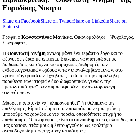
Ευρυδίκης Νικήτα
Share on Facebook
Share on Twitter
Share on Linkedin
Share on
Pinterest
Γράφει ο
Κωνσταντίνος Μανίκας,
Οικονομολόγος – Ψυχολόγος,
Συγγραφέας
Η
Οδοντωτή Μνήμη
αναλαμβάνει ένα τεράστιο έργο και το
φέρνει σε πέρας με επιτυχία. Επιχειρεί να αποτυπώσει τις
δαιδαλώδεις και συχνά κακοτράχαλες διαδρομές των
ενδοοικογενειακών σχέσεων, των επαναλαμβανόμενων, στο
χρόνο, συγκρούσεων. Ιχνηλατεί, μέσα από την παράλληλη
παράθεση των ιστοριών δύο διαφορετικών γενιών, την
“μεταδοτικότητα” των συμπεριφορών, την αναπαραγωγή
στερεότυπων.
Μπορεί η αποτυχία να “κληρονομηθεί” ή ηθελημένα την
επιλέγουμε; Είμαστε έρμαια των παλαιότερων εμπειριών ή
μπορούμε να χαράξουμε νέα πορεία, οποιαδήποτε στιγμή το
επιθυμούμε; Οι αναμνήσεις είναι οι συναισθηματικές αλυσίδες που
μας κρατούν στάσιμους ή λειτουργούν κι ως εφαλτήριο
αναποδογυρίσματος της πραγματικότητας;