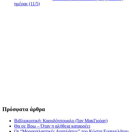
ημέρας (11/5)
Πρόσφατα άρθρα
Βιβλιοκριτική: Καρυδότσουφλο (Ίαν ΜακΓιούαν)
Θα σε Βρω – Όταν η αλήθεια καταρρέει
Οι “Μορφοπλαστικές Αναπλάσεις” του Κώστα Ευαγγελάτου