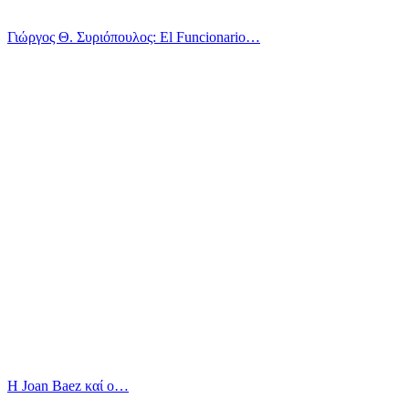
Γιώργος Θ. Συριόπουλος: El Funcionario…
Η Joan Baez καί ο…