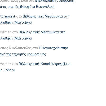
οφύτα Ευαγγέλου
στο
Βιβλιοκριτική: Απόδραση
ό τις σιωπές (Νεοφύτα Ευαγγέλου)
lturepoint
στο
Βιβλιοκριτική: Μεσάνυχτα στη
βλιοθήκη (Ματ Χέιγκ)
essman
στο
Βιβλιοκριτική: Μεσάνυχτα στη
βλιοθήκη (Ματ Χέιγκ)
στας Νικολόπουλος
στο
Η λογοτεχνία στην
οχή της τεχνητής νοημοσύνης
essman
στο
Βιβλιοκριτική: Κακοί άντρες (Julie
e Cohen)