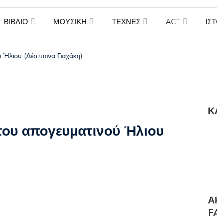
γουδιστής Λάκης Χαλκιάς
ΒΙΒΛΙΟ
ΜΟΥΣΙΚΗ
ΤΕΧΝΕΣ
ACT
ΙΣ
ύ Ήλιου (Δέσποινα Γιαχάκη)
Κ
 του απογευματινού Ήλιου
Α
F