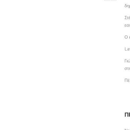
δη
Στ
εα
Ο 
La
Γι
στ
Πέ
Π