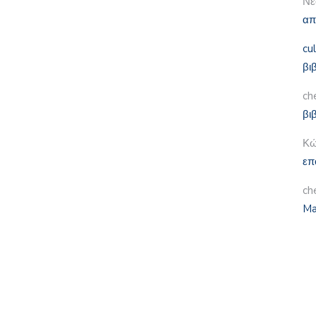
Νε
απ
cu
βι
ch
βι
Κώ
επ
ch
Ma