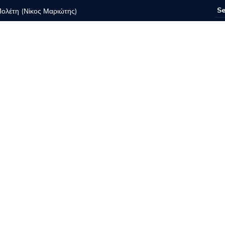
Πολέτη (Νίκος Μαριώτης)
ρυσή φυλακή, θνητή εξουσία
 Ημέρες Καλαμάτας
παθώ όσο μπορώ να διατηρηθεί ζωντανή η ιστορική
ιά ως δείγμα πολιτισμού και δημόσιας μνήμης
κή παράσταση «Μέτρα εαυτόν-και αν αντέχεις μάθε τον»
μασε κάθε ναρκωτικό
Το τίμημα της ελευθερίας
 El Funcionario Ελεγεία στην Ευρωκρατία των