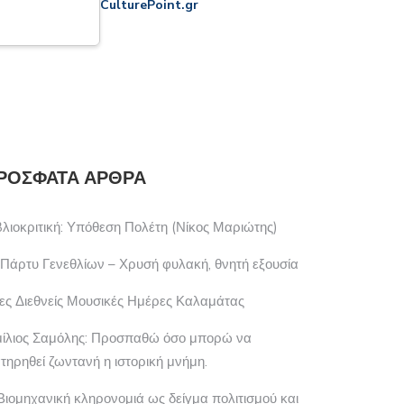
CulturePoint.gr
ΡΌΣΦΑΤΑ ΆΡΘΡΑ
βλιοκριτική: Υπόθεση Πολέτη (Νίκος Μαριώτης)
 Πάρτυ Γενεθλίων – Χρυσή φυλακή, θνητή εξουσία
ες Διεθνείς Μουσικές Ημέρες Καλαμάτας
μίλιος Σαμόλης: Προσπαθώ όσο μπορώ να
ατηρηθεί ζωντανή η ιστορική μνήμη.
Βιομηχανική κληρονομιά ως δείγμα πολιτισμού και