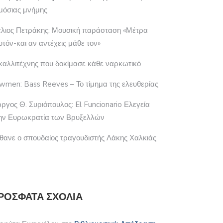
μόσιας μνήμης
έλιος Πετράκης: Μουσική παράσταση «Μέτρα
υτόν-και αν αντέχεις μάθε τον»
καλλιτέχνης που δοκίμασε κάθε ναρκωτικό
wmen: Bass Reeves – Το τίμημα της ελευθερίας
ώργος Θ. Συριόπουλος: El Funcionario Ελεγεία
ην Ευρωκρατία των Βρυξελλών
θανε ο σπουδαίος τραγουδιστής Λάκης Χαλκιάς
ΡΌΣΦΑΤΑ ΣΧΌΛΙΑ