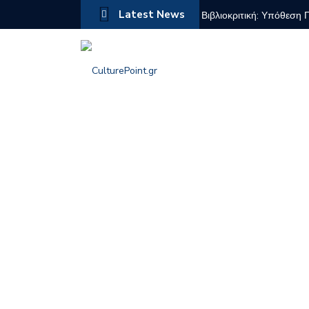
Latest News
Βιβλιοκριτική: Υπόθεση 
Το Πάρτυ Γενεθλίων – Χ
10ες Διεθνείς Μουσικές
Αιμίλιος Σαμόλης: Προσ
μνήμη.
Η Βιομηχανική κληρονομ
Στέλιος Πετράκης: Μουσι
Ο καλλιτέχνης που δοκί
Lawmen: Bass Reeves – 
Γιώργος Θ. Συριόπουλος:
Βρυξελλών