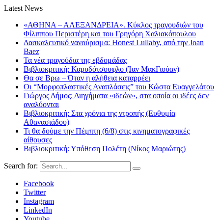
Latest News
«ΑΘΗΝΑ – ΑΛΕΞΑΝΔΡΕΙΑ». Κύκλος τραγουδιών του
Φίλιππου Περιστέρη και του Γρηγόρη Χαλιακόπουλου
Δασκαλευτικό νανούρισμα: Honest Lullaby, από την Joan
Baez
Τα νέα τραγούδια της εβδομάδας
Βιβλιοκριτική: Καρυδότσουφλο (Ίαν ΜακΓιούαν)
Θα σε Βρω – Όταν η αλήθεια καταρρέει
Οι “Μορφοπλαστικές Αναπλάσεις” του Κώστα Ευαγγελάτου
Γιώργος Δήμος: Διηγήματα «ιδεών», στα οποία οι ιδέες δεν
αναλύονται
Βιβλιοκριτική: Στα χρόνια της ντροπής (Ευθυμία
Αθανασιάδου)
Τι θα δούμε την Πέμπτη (6/8) στις κινηματογραφικές
αίθουσες
Βιβλιοκριτική: Υπόθεση Πολέτη (Νίκος Μαριώτης)
Search for:
Facebook
Twitter
Instagram
LinkedIn
Youtube