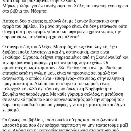
Κατά συρροή δολοφόνος στην Ελλάδα;
Μήπως μιλάμε για ένα αντίγραφο του Χόλε, του αγαπημένου ήρωα
στα βιβλία του Νέσμπο;
Αυτές οι δύο σκέψεις ομολογώ ότι με έκαναν διστακτικό στην
αγορά του βιβλίου. Το μόνο σίγουρο είναι, ότι δεν μετάνιωσα ούτε
στιγμή αυτή την αγορά, γι’αυτό και αφιερώνω χρόνο να σας την
παρουσιάσω, με ιδιαίτερη χαρά μάλιστα!
Ο συγγραφέας του Αλέξης Μοστριός, όπως είναι λογικό, έχει
διαβάσει πολύ λογοτεχνία και δη, αστυνομική, αυτό είναι
ξεκάθαρο. Σίγουρα, δείχνει επηρεασμένος από τη Σκανδιναυϊκή και
την αμερικανική παραγωγή αστυνομικής λογοτεχνίας. Οι
ομοιότητες όμως σταματούν εδώ. Εκείνο που κάνει με ιδιαίτερη
επιτυχία κατά τη γνώμη μου, είναι να προσγειώσει ομαλά τον
αναγνώστη, ο οποίος είναι «εθισμένος» στο είδος, στην ελληνική
πραγματικότητα. Ακόμα και το σκηνικό του καιρού, είναι
μελαγχολικό αλλά όχι τόσο άγριο όπως στη Νορβηγία ή τη
Σουηδία για παράδειγμα. Με κάθε γύρισμα σελίδας, η μετάβαση
σε ελληνικά πρότυπα και ο απογαλακτισμός από την επιρροή του
βορειοευρωπαϊκού τρόπου γραφής, γίνεται με μαεστρία και έξοχο
χειρισμό.
Οι ήρωες του βιβλίου, τόσο οικείοι σ’εμάς και τόσο ζωντανοί
μπροστά μας, που δεν υπάρχει περίπτωση να μην ταυτιστούμε μαζί
τους. Ακόμα και η νοοτροπίες για παράδειγμα στο αστυνομικό