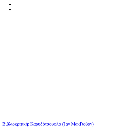
Βιβλιοκριτική: Καρυδότσουφλο (Ίαν ΜακΓιούαν)