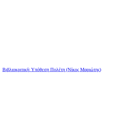
Βιβλιοκριτική: Υπόθεση Πολέτη (Νίκος Μαριώτης)