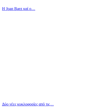
Η Joan Baez καί ο…
Δύο νέες κυκλοφορίες από τις…