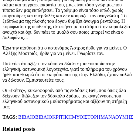
σώμα και τη γραφειοκρατία του, μας είναι τόσο γνώριμες που
τίποτα δεν μας εκπλήσσει. Το γράψιμο είναι τόσο απλό, χωρίς
φιοριτούρες και υπερβολές και δεν κουράζει τον αναγνώστη. Το
ξεδίπλωμα της πλοκής του έργου θυμίζει άνοιγμα βεντάλιας. Η
κορύφωση της υπόθεσης, σε αφήνει με το στόμα στην κυριολεξία
ανοιχτό και όχι, δεν πάει το μυαλό σου ποιος μπορεί να είναι ο
δολοφόνος…
Έχω την αίσθηση ότι ο αστυνόμος Άστρος ήρθε για να μείνει. Ο
Αλέξης Μοστριός, ήρθε για να μείνει. Γνωρίστε τον.
Πιστεύω ότι αξίζει τον κόπο να δώσετε μια ευκαιρία στην
ελληνική, αστυνομική λογοτεχνία, γιατί το πλήρωμα του χρόνου
ήρθε και θεωρώ ότι οι εκπρόσωποι της στην Ελλάδα, έχουν πολλά
να δώσουν. Εμπιστευτείτε τους.
Οι «Ικέτες», κυκλοφορούν από τις εκδόσεις Bell, που όπως όλα
δείχνουν, διάλεξαν τον δύσκολο δρόμο, της αναγέννησης του
ελληνικού αστυνομικού μυθιστορήματος και αξίζουν τη στήριξη
μας.
TAGS:
ΒΙΒΛΙΟ
ΒΙΒΛΙΟΚΡΙΤΙΚΗ
ΜΥΘΙΣΤΟΡΗΜΑ
ΝΑΟΥΜΗΣ
Related posts