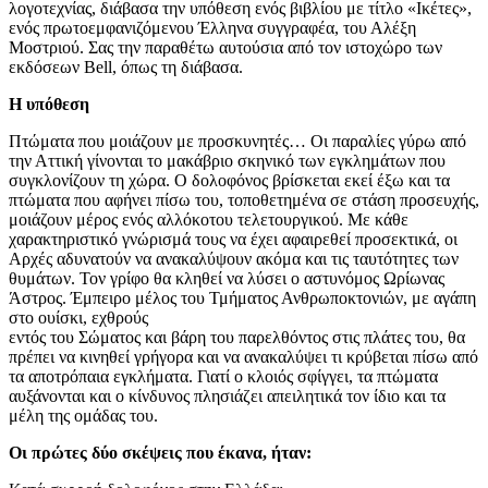
λογοτεχνίας, διάβασα την υπόθεση ενός βιβλίου με τίτλο «Ικέτες»,
ενός πρωτοεμφανιζόμενου Έλληνα συγγραφέα, του Αλέξη
Μοστριού. Σας την παραθέτω αυτούσια από τον ιστοχώρο των
εκδόσεων Bell, όπως τη διάβασα.
Η υπόθεση
Πτώματα που μοιάζουν με προσκυνητές… Οι παραλίες γύρω από
την Αττική γίνονται το μακάβριο σκηνικό των εγκλημάτων που
συγκλονίζουν τη χώρα. Ο δολοφόνος βρίσκεται εκεί έξω και τα
πτώματα που αφήνει πίσω του, τοποθετημένα σε στάση προσευχής,
μοιάζουν μέρος ενός αλλόκοτου τελετουργικού. Με κάθε
χαρακτηριστικό γνώρισμά τους να έχει αφαιρεθεί προσεκτικά, οι
Αρχές αδυνατούν να ανακαλύψουν ακόμα και τις ταυτότητες των
θυμάτων. Τον γρίφο θα κληθεί να λύσει ο αστυνόμος Ωρίωνας
Άστρος. Έμπειρο μέλος του Τμήματος Ανθρωποκτονιών, με αγάπη
στο ουίσκι, εχθρούς
εντός του Σώματος και βάρη του παρελθόντος στις πλάτες του, θα
πρέπει να κινηθεί γρήγορα και να ανακαλύψει τι κρύβεται πίσω από
τα αποτρόπαια εγκλήματα. Γιατί ο κλοιός σφίγγει, τα πτώματα
αυξάνονται και ο κίνδυνος πλησιάζει απειλητικά τον ίδιο και τα
μέλη της ομάδας του.
Οι πρώτες δύο σκέψεις που έκανα, ήταν: