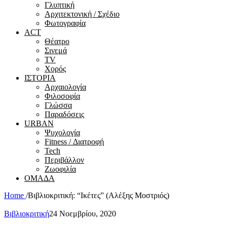
Γλυπτική
Αρχιτεκτονική / Σχέδιο
Φωτογραφία
ACT
Θέατρο
Σινεμά
ΤV
Χορός
ΙΣΤΟΡΙΑ
Αρχαιολογία
Φιλοσοφία
Γλώσσα
Παραδόσεις
URBAN
Ψυχολογία
Fitness / Διατροφή
Tech
Περιβάλλον
Ζωοφιλία
ΟΜΑΔΑ
Home
/
Βιβλιοκριτική: “Ικέτες” (Αλέξης Μοστριός)
Βιβλιοκριτική
24 Νοεμβρίου, 2020