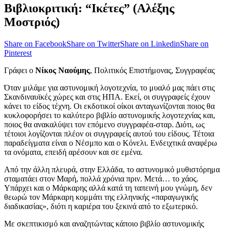
Βιβλιοκριτική: “Ικέτες” (Αλέξης
Μοστριός)
Share on Facebook
Share on Twitter
Share on Linkedin
Share on
Pinterest
Γράφει ο
Νίκος Ναούμης
, Πολιτικός Επιστήμονας, Συγγραφέας
Όταν μιλάμε για αστυνομική λογοτεχνία, το μυαλό μας πάει στις
Σκανδιναυϊκές χώρες και στις ΗΠΑ. Εκεί, οι συγγραφείς έχουν
κάνει το είδος τέχνη. Οι εκδοτικοί οίκοι ανταγωνίζονται ποιος θα
κυκλοφορήσει το καλύτερο βιβλίο αστυνομικής λογοτεχνίας και,
ποιος θα ανακαλύψει τον επόμενο συγγραφέα-σταρ. Διότι, ως
τέτοιοι λογίζονται πλέον οι συγγραφείς αυτού του είδους. Τέτοια
παραδείγματα είναι ο Νέσμπο και ο Κόνελι. Ενδειχτικά αναφέρω
τα ονόματα, επειδή αρέσουν και σε εμένα.
Από την άλλη πλευρά, στην Ελλάδα, το αστυνομικό μυθιστόρημα
σταματάει στον Μαρή, πολλά χρόνια πριν. Μετά… το χάος.
Υπάρχει και ο Μάρκαρης αλλά κατά τη ταπεινή μου γνώμη, δεν
θεωρώ τον Μάρκαρη κομμάτι της ελληνικής «παραγωγικής
διαδικασίας», διότι η καριέρα του ξεκινά από το εξωτερικό.
Με σκεπτικισμό και αναζητώντας κάποιο βιβλίο αστυνομικής