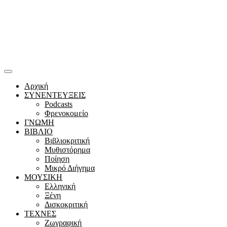
Αρχική
ΣΥΝΕΝΤΕΥΞΕΙΣ
Podcasts
Φρενοκομείο
ΓΝΩΜΗ
ΒΙΒΛΙΟ
Βιβλιοκριτική
Μυθιστόρημα
Ποίηση
Μικρό Διήγημα
ΜΟΥΣΙΚΗ
Ελληνική
Ξένη
Δισκοκριτική
ΤΕΧΝΕΣ
Ζωγραφική