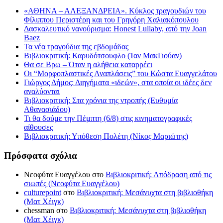
«ΑΘΗΝΑ – ΑΛΕΞΑΝΔΡΕΙΑ». Κύκλος τραγουδιών του
Φίλιππου Περιστέρη και του Γρηγόρη Χαλιακόπουλου
Δασκαλευτικό νανούρισμα: Honest Lullaby, από την Joan
Baez
Τα νέα τραγούδια της εβδομάδας
Βιβλιοκριτική: Καρυδότσουφλο (Ίαν ΜακΓιούαν)
Θα σε Βρω – Όταν η αλήθεια καταρρέει
Οι “Μορφοπλαστικές Αναπλάσεις” του Κώστα Ευαγγελάτου
Γιώργος Δήμος: Διηγήματα «ιδεών», στα οποία οι ιδέες δεν
αναλύονται
Βιβλιοκριτική: Στα χρόνια της ντροπής (Ευθυμία
Αθανασιάδου)
Τι θα δούμε την Πέμπτη (6/8) στις κινηματογραφικές
αίθουσες
Βιβλιοκριτική: Υπόθεση Πολέτη (Νίκος Μαριώτης)
Πρόσφατα σχόλια
Νεοφύτα Ευαγγέλου
στο
Βιβλιοκριτική: Απόδραση από τις
σιωπές (Νεοφύτα Ευαγγέλου)
culturepoint
στο
Βιβλιοκριτική: Μεσάνυχτα στη βιβλιοθήκη
(Ματ Χέιγκ)
chessman
στο
Βιβλιοκριτική: Μεσάνυχτα στη βιβλιοθήκη
(Ματ Χέιγκ)