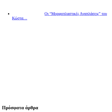
Οι “Μορφοπλαστικές Αναπλάσεις” του
Κώστα…
Πρόσφατα άρθρα