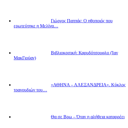
Γιώργος Παππάς: Ο ηθοποιός που
ερωτεύτηκε η Μελίνα…
Βιβλιοκριτική: Καρυδότσουφλο (Ίαν
ΜακΓιούαν)
«ΑΘΗΝΑ – ΑΛΕΞΑΝΔΡΕΙΑ». Κύκλος
τραγουδιών του…
Θα σε Βρω – Όταν η αλήθεια καταρρέει