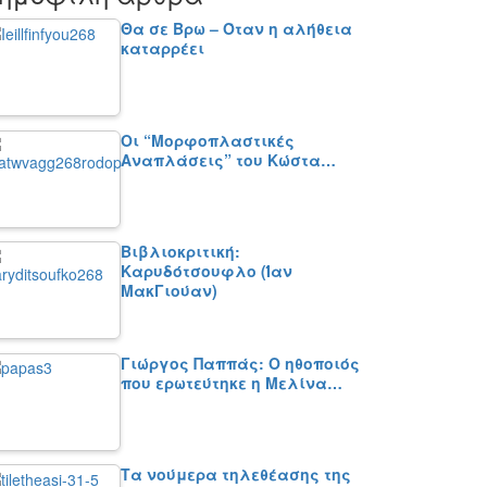
Θα σε Βρω – Όταν η αλήθεια
καταρρέει
Οι “Μορφοπλαστικές
Αναπλάσεις” του Κώστα…
Βιβλιοκριτική:
Καρυδότσουφλο (Ίαν
ΜακΓιούαν)
Γιώργος Παππάς: Ο ηθοποιός
που ερωτεύτηκε η Μελίνα…
Τα νούμερα τηλεθέασης της