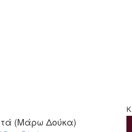
Κ
σιτά (Μάρω Δούκα)