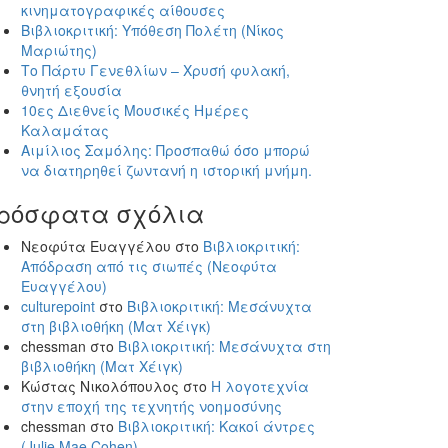
κινηματογραφικές αίθουσες
Βιβλιοκριτική: Υπόθεση Πολέτη (Νίκος
Μαριώτης)
Το Πάρτυ Γενεθλίων – Χρυσή φυλακή,
θνητή εξουσία
10ες Διεθνείς Μουσικές Ημέρες
Καλαμάτας
Αιμίλιος Σαμόλης: Προσπαθώ όσο μπορώ
να διατηρηθεί ζωντανή η ιστορική μνήμη.
ρόσφατα σχόλια
Νεοφύτα Ευαγγέλου
στο
Βιβλιοκριτική:
Απόδραση από τις σιωπές (Νεοφύτα
Ευαγγέλου)
culturepoint
στο
Βιβλιοκριτική: Μεσάνυχτα
στη βιβλιοθήκη (Ματ Χέιγκ)
chessman
στο
Βιβλιοκριτική: Μεσάνυχτα στη
βιβλιοθήκη (Ματ Χέιγκ)
Κώστας Νικολόπουλος
στο
Η λογοτεχνία
στην εποχή της τεχνητής νοημοσύνης
chessman
στο
Βιβλιοκριτική: Κακοί άντρες
(Julie Mae Cohen)