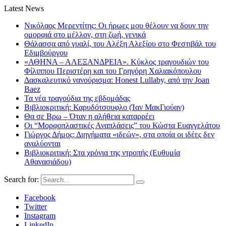
Latest News
Νικόλαος Μερεντίτης: Οι ήρωες μου θέλουν να δουν την
ομορφιά στο μέλλον, στη ζωή, γενικά
Θάλασσα από γυαλί, του Αλέξη Αλεξίου στο Φεστιβάλ του
Εδιμβούργου
«ΑΘΗΝΑ – ΑΛΕΞΑΝΔΡΕΙΑ». Κύκλος τραγουδιών του
Φίλιππου Περιστέρη και του Γρηγόρη Χαλιακόπουλου
Δασκαλευτικό νανούρισμα: Honest Lullaby, από την Joan
Baez
Τα νέα τραγούδια της εβδομάδας
Βιβλιοκριτική: Καρυδότσουφλο (Ίαν ΜακΓιούαν)
Θα σε Βρω – Όταν η αλήθεια καταρρέει
Οι “Μορφοπλαστικές Αναπλάσεις” του Κώστα Ευαγγελάτου
Γιώργος Δήμος: Διηγήματα «ιδεών», στα οποία οι ιδέες δεν
αναλύονται
Βιβλιοκριτική: Στα χρόνια της ντροπής (Ευθυμία
Αθανασιάδου)
Search for:
Facebook
Twitter
Instagram
LinkedIn