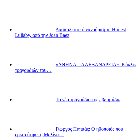
Δασκαλευτικό νανούρισμα: Honest
Lullaby, από την Joan Baez
«ΑΘΗΝΑ – ΑΛΕΞΑΝΔΡΕΙΑ». Κύκλος
τραγουδιών του…
Τα νέα τραγούδια της εβδομάδας
Γιώργος Παππάς: Ο ηθοποιός που
ερωτεύτηκε η Μελίνα…