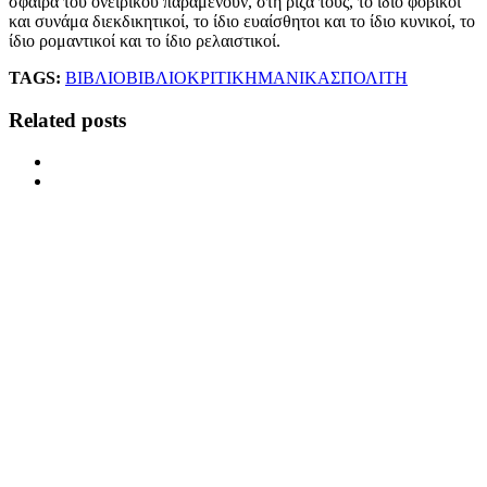
σφαίρα του ονειρικού παραμένουν, στη ρίζα τους, το ίδιο φοβικοί
και συνάμα διεκδικητικοί, το ίδιο ευαίσθητοι και το ίδιο κυνικοί, το
ίδιο ρομαντικοί και το ίδιο ρελαιστικοί.
TAGS:
ΒΙΒΛΙΟ
ΒΙΒΛΙΟΚΡΙΤΙΚΗ
ΜΑΝΙΚΑΣ
ΠΟΛΙΤΗ
Related posts