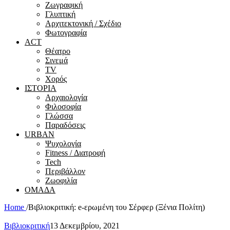
Ζωγραφική
Γλυπτική
Αρχιτεκτονική / Σχέδιο
Φωτογραφία
ACT
Θέατρο
Σινεμά
ΤV
Χορός
ΙΣΤΟΡΙΑ
Αρχαιολογία
Φιλοσοφία
Γλώσσα
Παραδόσεις
URBAN
Ψυχολογία
Fitness / Διατροφή
Tech
Περιβάλλον
Ζωοφιλία
ΟΜΑΔΑ
Home
/
Βιβλιοκριτική: e-ερωμένη του Σέρφερ (Ξένια Πολίτη)
Βιβλιοκριτική
13 Δεκεμβρίου, 2021