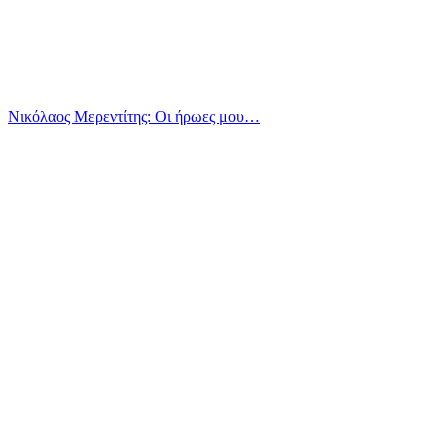
Νικόλαος Μερεντίτης: Οι ήρωες μου…