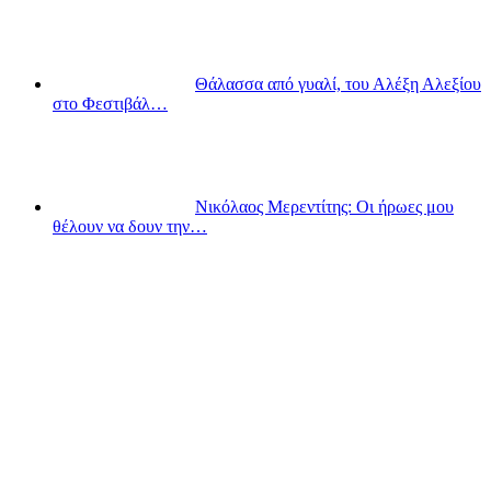
Θάλασσα από γυαλί, του Αλέξη Αλεξίου
στο Φεστιβάλ…
Νικόλαος Μερεντίτης: Οι ήρωες μου
θέλουν να δουν την…