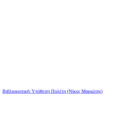
Βιβλιοκριτική: Υπόθεση Πολέτη (Νίκος Μαριώτης)