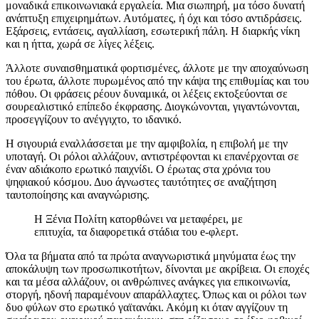
μοναδικά επικοινωνιακά εργαλεία. Μια σιωπηρή, μα τόσο δυνατή
ανάπτυξη επιχειρημάτων. Αυτόματες, ή όχι και τόσο αντιδράσεις.
Εξάρσεις, εντάσεις, αγαλλίαση, εσωτερική πάλη. Η διαρκής νίκη
και η ήττα, χωρά σε λίγες λέξεις.
Άλλοτε συναισθηματικά φορτισμένες, άλλοτε με την αποχαύνωση
του έρωτα, άλλοτε πυρωμένος από την κάψα της επιθυμίας και του
πόθου. Οι φράσεις ρέουν δυναμικά, οι λέξεις εκτοξεύονται σε
σουρεαλιστικό επίπεδο έκφρασης. Διογκώνονται, γιγαντώνονται,
προσεγγίζουν το ανέγγιχτο, το ιδανικό.
Η σιγουριά εναλλάσσεται με την αμφιβολία, η επιβολή με την
υποταγή. Οι ρόλοι αλλάζουν, αντιστρέφονται κι επανέρχονται σε
έναν αδιάκοπο ερωτικό παιχνίδι. Ο έρωτας στα χρόνια του
ψηφιακού κόσμου. Δυο άγνωστες ταυτότητες σε αναζήτηση
ταυτοποίησης και αναγνώρισης.
Η Ξένια Πολίτη κατορθώνει να μεταφέρει, με
επιτυχία, τα διαφορετικά στάδια του e-φλερτ.
Όλα τα βήματα από τα πρώτα αναγνωριστικά μηνύματα έως την
αποκάλυψη των προσωπικοτήτων, δίνονται με ακρίβεια. Οι εποχές
και τα μέσα αλλάζουν, οι ανθρώπινες ανάγκες για επικοινωνία,
στοργή, ηδονή παραμένουν απαράλλαχτες. Όπως και οι ρόλοι των
δυο φύλων στο ερωτικό γαϊτανάκι. Ακόμη κι όταν αγγίζουν τη