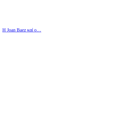
Η Joan Baez καί ο…