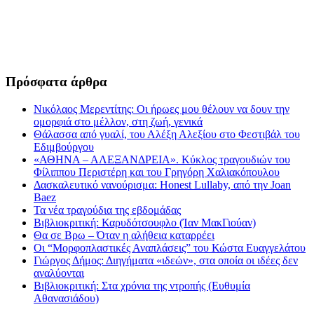
Πρόσφατα άρθρα
Νικόλαος Μερεντίτης: Οι ήρωες μου θέλουν να δουν την
ομορφιά στο μέλλον, στη ζωή, γενικά
Θάλασσα από γυαλί, του Αλέξη Αλεξίου στο Φεστιβάλ του
Εδιμβούργου
«ΑΘΗΝΑ – ΑΛΕΞΑΝΔΡΕΙΑ». Κύκλος τραγουδιών του
Φίλιππου Περιστέρη και του Γρηγόρη Χαλιακόπουλου
Δασκαλευτικό νανούρισμα: Honest Lullaby, από την Joan
Baez
Τα νέα τραγούδια της εβδομάδας
Βιβλιοκριτική: Καρυδότσουφλο (Ίαν ΜακΓιούαν)
Θα σε Βρω – Όταν η αλήθεια καταρρέει
Οι “Μορφοπλαστικές Αναπλάσεις” του Κώστα Ευαγγελάτου
Γιώργος Δήμος: Διηγήματα «ιδεών», στα οποία οι ιδέες δεν
αναλύονται
Βιβλιοκριτική: Στα χρόνια της ντροπής (Ευθυμία
Αθανασιάδου)