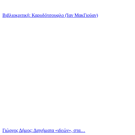
Βιβλιοκριτική: Καρυδότσουφλο (Ίαν ΜακΓιούαν)
Γιώργος Δήμος: Διηγήματα «ιδεών», στα…