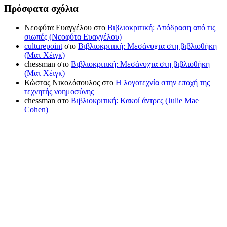
Πρόσφατα σχόλια
Νεοφύτα Ευαγγέλου
στο
Βιβλιοκριτική: Απόδραση από τις
σιωπές (Νεοφύτα Ευαγγέλου)
culturepoint
στο
Βιβλιοκριτική: Μεσάνυχτα στη βιβλιοθήκη
(Ματ Χέιγκ)
chessman
στο
Βιβλιοκριτική: Μεσάνυχτα στη βιβλιοθήκη
(Ματ Χέιγκ)
Κώστας Νικολόπουλος
στο
Η λογοτεχνία στην εποχή της
τεχνητής νοημοσύνης
chessman
στο
Βιβλιοκριτική: Κακοί άντρες (Julie Mae
Cohen)