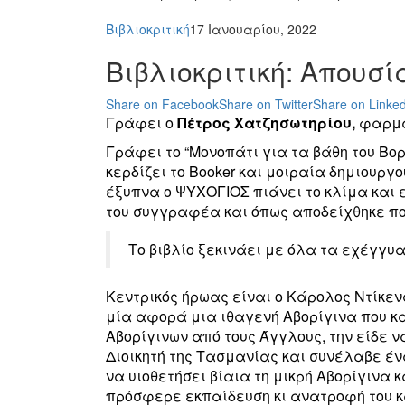
Βιβλιοκριτική
17 Ιανουαρίου, 2022
Βιβλιοκριτική: Απουσ
Share on Facebook
Share on Twitter
Share on Linked
Γράφει ο
Πέτρος Χατζησωτηρίου,
φαρμα
Γράφει το “Μονοπάτι για τα βάθη του Βορ
κερδίζει το Booker και μοιραία δημιουργ
έξυπνα ο ΨΥΧΟΓΙΟΣ πιάνει το κλίμα και ε
του συγγραφέα και όπως αποδείχθηκε πο
Το βιβλίο ξεκινάει με όλα τα εχέγγυα
Κεντρικός ήρωας είναι ο Κάρολος Ντίκενς 
μία αφορά μια ιθαγενή Αβορίγινα που κα
Αβορίγινων από τους Άγγλους, την είδε ν
Διοικητή της Τασμανίας και συνέλαβε έν
να υιοθετήσει βίαια τη μικρή Αβορίγινα κ
πρόσφερε εκπαίδευση κι ανατροφή του κ