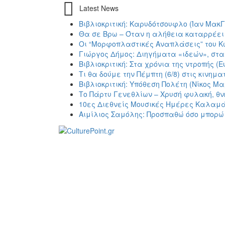
Latest News
Βιβλιοκριτική: Καρυδότσουφλο (Ίαν ΜακΓ
Θα σε Βρω – Όταν η αλήθεια καταρρέει
Οι “Μορφοπλαστικές Αναπλάσεις” του 
Γιώργος Δήμος: Διηγήματα «ιδεών», στα
Βιβλιοκριτική: Στα χρόνια της ντροπής 
Τι θα δούμε την Πέμπτη (6/8) στις κινη
Βιβλιοκριτική: Υπόθεση Πολέτη (Νίκος Μα
Το Πάρτυ Γενεθλίων – Χρυσή φυλακή, θν
10ες Διεθνείς Μουσικές Ημέρες Καλαμ
Αιμίλιος Σαμόλης: Προσπαθώ όσο μπορώ 