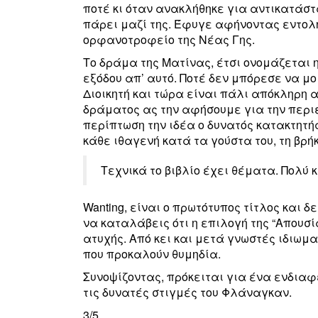
ποτέ κι όταν ανακλήθηκε για αντικατάστα
πάρει μαζί της. Έφυγε αφήνοντας εντολ
ορφανοτροφείο της Νέας Γης.
Το δράμα της Ματίνας, έτσι ονομάζεται 
εξόδου απ’ αυτό. Ποτέ δεν μπόρεσε να μ
Διοικητή και τώρα είναι πάλι απόκληρη 
δράματος ας την αφήσουμε για την περ
περίπτωση την ιδέα ο δυνατός κατακτητής
κάθε ιθαγενή κατά τα γούστα του, τη βρ
Τεχνικά το βιβλίο έχει θέματα. Πολύ 
Wanting, είναι ο πρωτότυπος τίτλος και 
να καταλάβεις ότι η επιλογή της “Απουσ
ατυχής. Από κει και μετά γνωστές ιδιω
που προκαλούν θυμηδία.
Συνοψίζοντας, πρόκειται για ένα ενδιαφέ
τις δυνατές στιγμές του Φλάναγκαν.
3/5