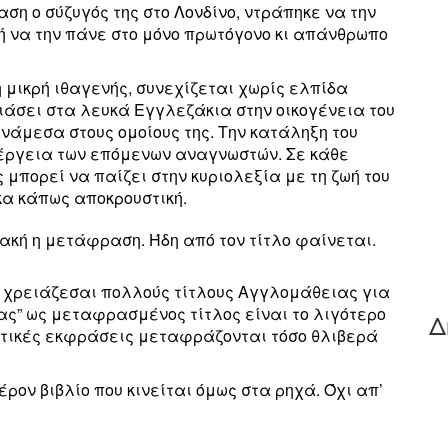
ση ο σύζυγός της στο Λονδίνο, ντράπηκε να την
ή να την πάνε στο μόνο πρωτόγονο κι απάνθρωπο
η μικρή ιθαγενής, συνεχίζεται χωρίς ελπίδα
οιάσει στα λευκά Εγγλεζάκια στην οικογένεια του
ανάμεσα στους ομοίους της. Την κατάληξη του
ιέργεια των επόμενων αναγνωστών. Σε κάθε
 μπορεί να παίζει στην κυριολεξία με τη ζωή του
ήκα κάπως αποκρουστική.
κακή η μετάφραση. Ήδη από τον τίτλο φαίνεται.
δε χρειάζεσαι πολλούς τίτλους Αγγλομάθειας για
ίας” ως μεταφρασμένος τίτλος είναι το λιγότερο
Δ
ματικές εκφράσεις μεταφράζονται τόσο θλιβερά
ρον βιβλίο που κινείται όμως στα ρηχά. Όχι απ’