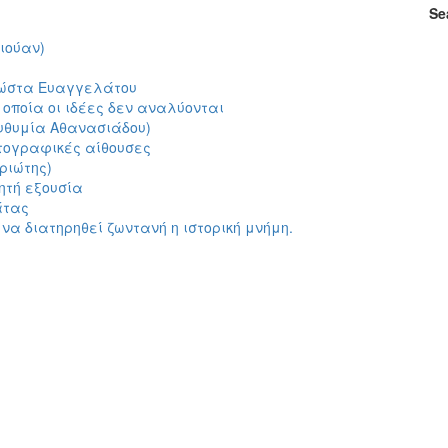
Se
ιούαν)
Κώστα Ευαγγελάτου
 οποία οι ιδέες δεν αναλύονται
(Ευθυμία Αθανασιάδου)
ματογραφικές αίθουσες
ριώτης)
ητή εξουσία
άτας
να διατηρηθεί ζωντανή η ιστορική μνήμη.