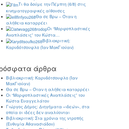
Τι θα δούμε την Πέμπτη (6/8) στις
κινηματογραφικές αίθουσες
Θα σε Βρω – Όταν η
αλήθεια καταρρέει
Οι “Μορφοπλαστικές
Αναπλάσεις” του Κώστα…
Βιβλιοκριτική:
Καρυδότσουφλο (Ίαν ΜακΓιούαν)
ρόσφατα άρθρα
Βιβλιοκριτική: Καρυδότσουφλο (Ίαν
ΜακΓιούαν)
Θα σε Βρω – Όταν η αλήθεια καταρρέει
Οι “Μορφοπλαστικές Αναπλάσεις” του
Κώστα Ευαγγελάτου
Γιώργος Δήμος: Διηγήματα «ιδεών», στα
οποία οι ιδέες δεν αναλύονται
Βιβλιοκριτική: Στα χρόνια της ντροπής
(Ευθυμία Αθανασιάδου)