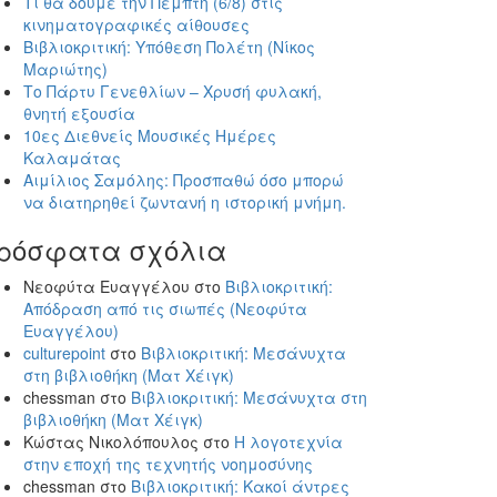
Τι θα δούμε την Πέμπτη (6/8) στις
κινηματογραφικές αίθουσες
Βιβλιοκριτική: Υπόθεση Πολέτη (Νίκος
Μαριώτης)
Το Πάρτυ Γενεθλίων – Χρυσή φυλακή,
θνητή εξουσία
10ες Διεθνείς Μουσικές Ημέρες
Καλαμάτας
Αιμίλιος Σαμόλης: Προσπαθώ όσο μπορώ
να διατηρηθεί ζωντανή η ιστορική μνήμη.
ρόσφατα σχόλια
Νεοφύτα Ευαγγέλου
στο
Βιβλιοκριτική:
Απόδραση από τις σιωπές (Νεοφύτα
Ευαγγέλου)
culturepoint
στο
Βιβλιοκριτική: Μεσάνυχτα
στη βιβλιοθήκη (Ματ Χέιγκ)
chessman
στο
Βιβλιοκριτική: Μεσάνυχτα στη
βιβλιοθήκη (Ματ Χέιγκ)
Κώστας Νικολόπουλος
στο
Η λογοτεχνία
στην εποχή της τεχνητής νοημοσύνης
chessman
στο
Βιβλιοκριτική: Κακοί άντρες