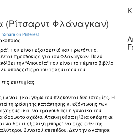
Κ
ία (Ρίτσαρντ Φλάναγκαν)
in
Share on Pinterest
Α
κοποιός
F
ρά”, που είναι εξαιρετικό και πρωτότυπο,
ούνται προσδοκίες για τον Φλάναγκαν. Πολύ
κδίδει την “Απουσία” που είναι το πέμπτο βιβλίο
λύ υποδεέστερο του τελευταίου του.
 της επιτυχίας.
(ω ναι !) και γύρω του πλέκονται δύο ιστορίες. Η
τά τη φάση της κατάκτησης κι εξόντωσης των
α χορεύει και να τραγουδάει η γυναίκα του
α άρρωστο σχέδιο. Άτεκνη ούσα η ίδια σκέφτηκε
αι να δει τί εξέλιξη μπορεί να είχε εάν της
αλύτερου δυνατού επιπέδου. Δεν την αγάπησε