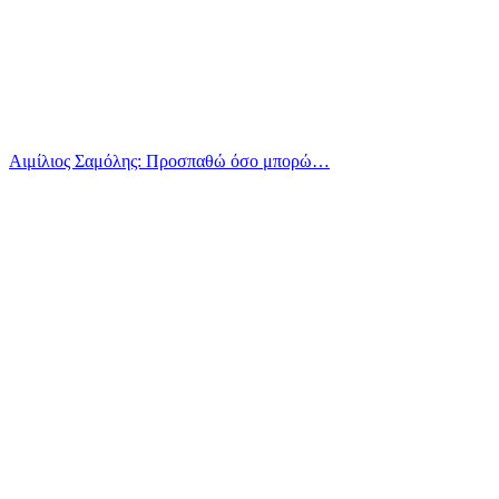
Αιμίλιος Σαμόλης: Προσπαθώ όσο μπορώ…