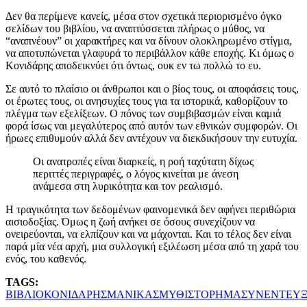
Δεν θα περίμενε κανείς, μέσα στον σχετικά περιορισμένο όγκο
σελίδων του βιβλίου, να αναπτύσσεται πλήρως ο μύθος, να
“αναπνέουν” οι χαρακτήρες και να δίνουν ολοκληρωμένο στίγμα,
να αποτυπώνεται γλαφυρά το περιβάλλον κάθε εποχής. Κι όμως ο
Κονιδάρης αποδεικνύει ότι όντως, ουκ εν τω πολλώ το ευ.
Σε αυτό το πλαίσιο οι άνθρωποι και ο βίος τους, οι αποφάσεις τους,
οι έρωτες τους, οι ανησυχίες τους για τα ιστορικά, καθορίζουν το
πλέγμα των εξελίξεων. Ο πόνος των συμβιβασμών είναι καμιά
φορά ίσως ναι μεγαλύτερος από αυτόν των εθνικών συμφορών. Οι
ήρωες επιθυμούν αλλά δεν αντέχουν να διεκδικήσουν την ευτυχία.
Οι ανατροπές είναι διαρκείς, η ροή ταχύτατη δίχως
περιττές περιγραφές, ο λόγος κινείται με άνεση
ανάμεσα στη λυρικότητα και τον ρεαλισμό.
Η τραγικότητα των δεδομένων φαινομενικά δεν αφήνει περιθώρια
αισιοδοξίας. Όμως η ζωή ανήκει σε όσους συνεχίζουν να
ονειρεύονται, να ελπίζουν και να μάχονται. Και το τέλος δεν είναι
παρά μία νέα αρχή, μια συλλογική εξιλέωση μέσα από τη χαρά του
ενός, του καθενός.
TAGS:
ΒΙΒΛΙΟ
ΚΟΝΙΔΑΡΗΣ
ΜΑΝΙΚΑΣ
ΜΥΘΙΣΤΟΡΗΜΑ
ΣΥΝΕΝΤΕΥΞ