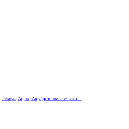
Γιώργος Δήμος: Διηγήματα «ιδεών», στα…