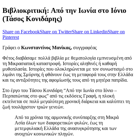
Βιβλιοκριτική: Από την Ιωνία στο Ιόνιο
(Τάσος Κονιδάρης)
Share on Facebook
Share on Twitter
Share on Linkedin
Share on
Pinterest
Γράφει ο
Κωνσταντίνος Μανίκας,
συγγραφέας
Φέτος διαβάσαμε πολλά βιβλία με θεματολογία εμπνευσμένη από
τη Μικρασιατική καταστροφή. Ιστορίες αληθινές ή καθαρή
μυθοπλασία. Ιστορίες που ολοκληρώνεται με τον συνωστισμό στο
λιμάνι της Σμύρνης ή φθάνουν έως τη μεταφορά τους στην Ελλάδα
και τις αντιξοότητες της αφομίωσής τους από τη μητέρα πατρίδα.
Στο έργο του Τάσου Κονιδάρη “Από την Ιωνία στο Ιόνιο –
Περπατώντας στο φως” από τις εκδόσεις Γραφή, η πλοκή
εκτείνεται σε πολύ μεγαλύτερη χρονική διάρκεια και καλύπτει τη
ζωή τουλάχιστον τριών γενεών.
Από τα χρόνια της αρμονικής συνύπαρξης στη Μικρά
Ασία όλων των διαφορετικών φυλών, έως τη
μετεμφυλιακή Ελλάδα της ανασυγκρότησης και των
ανοιχτών κοινωνικών πληγών.