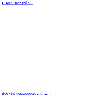
Η Joan Baez καί ο…
Δύο νέες κυκλοφορίες από τις…