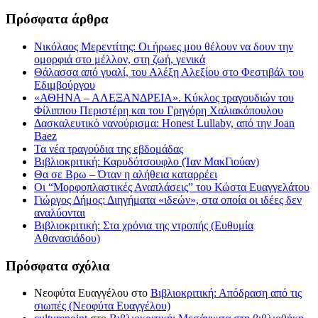
Πρόσφατα άρθρα
Νικόλαος Μερεντίτης: Οι ήρωες μου θέλουν να δουν την
ομορφιά στο μέλλον, στη ζωή, γενικά
Θάλασσα από γυαλί, του Αλέξη Αλεξίου στο Φεστιβάλ του
Εδιμβούργου
«ΑΘΗΝΑ – ΑΛΕΞΑΝΔΡΕΙΑ». Κύκλος τραγουδιών του
Φίλιππου Περιστέρη και του Γρηγόρη Χαλιακόπουλου
Δασκαλευτικό νανούρισμα: Honest Lullaby, από την Joan
Baez
Τα νέα τραγούδια της εβδομάδας
Βιβλιοκριτική: Καρυδότσουφλο (Ίαν ΜακΓιούαν)
Θα σε Βρω – Όταν η αλήθεια καταρρέει
Οι “Μορφοπλαστικές Αναπλάσεις” του Κώστα Ευαγγελάτου
Γιώργος Δήμος: Διηγήματα «ιδεών», στα οποία οι ιδέες δεν
αναλύονται
Βιβλιοκριτική: Στα χρόνια της ντροπής (Ευθυμία
Αθανασιάδου)
Πρόσφατα σχόλια
Νεοφύτα Ευαγγέλου
στο
Βιβλιοκριτική: Απόδραση από τις
σιωπές (Νεοφύτα Ευαγγέλου)