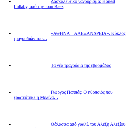
Δασκαλευτικό νανούρισμα: Honest
Lullaby, από την Joan Baez
«ΑΘΗΝΑ – ΑΛΕΞΑΝΔΡΕΙΑ». Κύκλος
τραγουδιών του…
Τα νέα τραγούδια της εβδομάδας
Γιώργος Παππάς: Ο ηθοποιός που
ερωτεύτηκε η Μελίνα…
Θάλασσα από γυαλί, του Αλέξη Αλεξίου