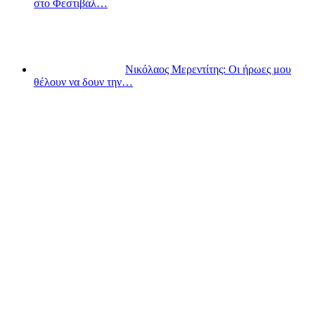
στο Φεστιβάλ…
Νικόλαος Μερεντίτης: Οι ήρωες μου
θέλουν να δουν την…