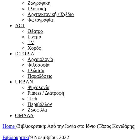
Ζωγραφική
Γλυπτική
Αρχιτεκτονική / Σχέδιο
Φωτογραφία
ACT
Θέατρο
Σινεμά
ΤV
Χορός
ΙΣΤΟΡΙΑ
Αρχαιολογία
Φιλοσοφία
Γλώσσα
Παραδόσεις
URBAN
Ψυχολογία
Fitness / Διατροφή
Tech
Περιβάλλον
Ζωοφιλία
ΟΜΑΔΑ
Home
/
Βιβλιοκριτική: Από την Ιωνία στο Ιόνιο (Τάσος Κονιδάρης)
Βιβλιοκριτική
9 Νοεμβρίου, 2022