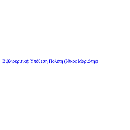
Βιβλιοκριτική: Υπόθεση Πολέτη (Νίκος Μαριώτης)