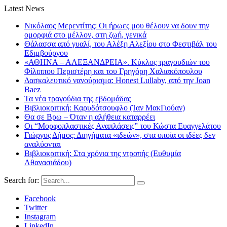
Latest News
Νικόλαος Μερεντίτης: Οι ήρωες μου θέλουν να δουν την
ομορφιά στο μέλλον, στη ζωή, γενικά
Θάλασσα από γυαλί, του Αλέξη Αλεξίου στο Φεστιβάλ του
Εδιμβούργου
«ΑΘΗΝΑ – ΑΛΕΞΑΝΔΡΕΙΑ». Κύκλος τραγουδιών του
Φίλιππου Περιστέρη και του Γρηγόρη Χαλιακόπουλου
Δασκαλευτικό νανούρισμα: Honest Lullaby, από την Joan
Baez
Τα νέα τραγούδια της εβδομάδας
Βιβλιοκριτική: Καρυδότσουφλο (Ίαν ΜακΓιούαν)
Θα σε Βρω – Όταν η αλήθεια καταρρέει
Οι “Μορφοπλαστικές Αναπλάσεις” του Κώστα Ευαγγελάτου
Γιώργος Δήμος: Διηγήματα «ιδεών», στα οποία οι ιδέες δεν
αναλύονται
Βιβλιοκριτική: Στα χρόνια της ντροπής (Ευθυμία
Αθανασιάδου)
Search for:
Facebook
Twitter
Instagram
LinkedIn