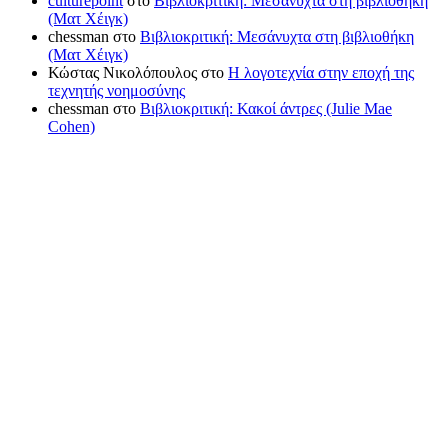
culturepoint
στο
Βιβλιοκριτική: Μεσάνυχτα στη βιβλιοθήκη
(Ματ Χέιγκ)
chessman
στο
Βιβλιοκριτική: Μεσάνυχτα στη βιβλιοθήκη
(Ματ Χέιγκ)
Κώστας Νικολόπουλος
στο
Η λογοτεχνία στην εποχή της
τεχνητής νοημοσύνης
chessman
στο
Βιβλιοκριτική: Κακοί άντρες (Julie Mae
Cohen)