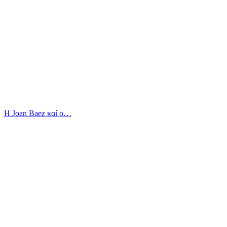
Η Joan Baez καί ο…