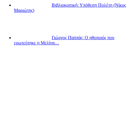
Βιβλιοκριτική: Υπόθεση Πολέτη (Νίκος
Μαριώτης)
Γιώργος Παππάς: Ο ηθοποιός που
ερωτεύτηκε η Μελίνα…