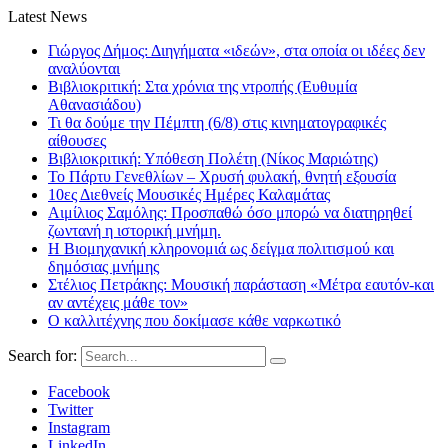
Latest News
Γιώργος Δήμος: Διηγήματα «ιδεών», στα οποία οι ιδέες δεν
αναλύονται
Βιβλιοκριτική: Στα χρόνια της ντροπής (Ευθυμία
Αθανασιάδου)
Τι θα δούμε την Πέμπτη (6/8) στις κινηματογραφικές
αίθουσες
Βιβλιοκριτική: Υπόθεση Πολέτη (Νίκος Μαριώτης)
Το Πάρτυ Γενεθλίων – Χρυσή φυλακή, θνητή εξουσία
10ες Διεθνείς Μουσικές Ημέρες Καλαμάτας
Αιμίλιος Σαμόλης: Προσπαθώ όσο μπορώ να διατηρηθεί
ζωντανή η ιστορική μνήμη.
Η Βιομηχανική κληρονομιά ως δείγμα πολιτισμού και
δημόσιας μνήμης
Στέλιος Πετράκης: Μουσική παράσταση «Μέτρα εαυτόν-και
αν αντέχεις μάθε τον»
Ο καλλιτέχνης που δοκίμασε κάθε ναρκωτικό
Search for:
Facebook
Twitter
Instagram
LinkedIn