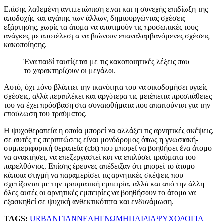
Επίσης λαθεμένη αντιμετώπιση είναι και η συνεχής επιδίωξη της
αποδοχής και αγάπης των άλλων, δημιουργώντας σχέσεις
εξάρτησης, χωρίς τα άτομα να αποτιμούν τις προσωπικές τους
ανάγκες με αποτέλεσμα να βιώνουν επαναλαμβανόμενες σχέσεις
κακοποίησης.
Ένα παιδί ταυτίζεται με τις κακοποιητικές λέξεις που
το χαρακτηρίζουν οι μεγάλοι.
Αυτό, όχι μόνο βλάπτει την ικανότητα του να οικοδομήσει υγιείς
σχέσεις, αλλά περιπλέκει και αργότερα τις μετέπειτα προσπάθειες
του να έχει πρόσβαση στα συναισθήματα που απαιτούνται για την
επούλωση του τραύματος.
Η ψυχοθεραπεία η οποία μπορεί να αλλάξει τις αρνητικές σκέψεις,
σε αυτές τις περιπτώσεις είναι μονόδρομος όπως η γνωσιακή-
συμπεριφορική θεραπεία (cbt) που μπορεί να βοηθήσει ένα άτομο
να ανακτήσει, να επεξεργαστεί και να επιλύσει τραύματα του
παρελθόντος. Επίσης έρευνες απέδειξαν ότι μπορεί το άτομο
κάποια στιγμή να παραμερίσει τις αρνητικές σκέψεις που
σχετίζονται με την τραυματική εμπειρία, αλλά και από την άλλη
όλες αυτές οι αρνητικές εμπειρίες να βοηθήσουν το άτομο να
εξασκηθεί σε ψυχική ανθεκτικότητα και ενδυνάμωση.
TAGS:
URBAN
ΓΙΑΝΝΕΛΗ
ΓΝΩΜΗ
ΠΑΙΔΙΑ
ΨΥΧΟΛΟΓΙΑ