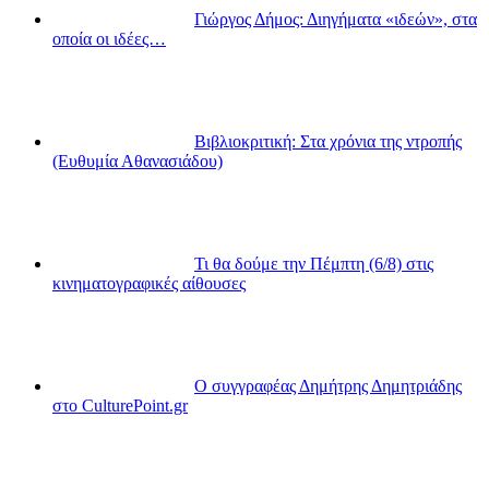
Γιώργος Δήμος: Διηγήματα «ιδεών», στα
οποία οι ιδέες…
Βιβλιοκριτική: Στα χρόνια της ντροπής
(Ευθυμία Αθανασιάδου)
Τι θα δούμε την Πέμπτη (6/8) στις
κινηματογραφικές αίθουσες
Ο συγγραφέας Δημήτρης Δημητριάδης
στο CulturePoint.gr