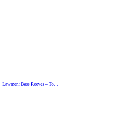
Lawmen: Bass Reeves – Το…