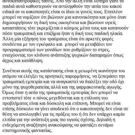
αυτοκαταστροφικές τάσεις. Από την άλλη είναι λυπηρό γιατί τα
παιδιά αυτά καθυστερούν να αντιληφθούν την αιτία του κακού
ειδικά αν οι κακοποιητές είναι οι ίδιοι οι γονείς τους. Επιπλέον
μπορεί να νομίζουν ότι βιώνουν μια κανονικότητα και μόνο όταν
δημιουργήσουν τη δική τους οικογένεια και βιώσουν υγιείς
καταστάσεις τότε γκρεμίζεται ο κόσμος μέσα τους και κατανοούν
πόσο τραυματική και επιζήμια ήταν η δική τους παιδική ηλικία.
Άλλη μία εξήγηση του τραύματος είναι ότι αρκετές φορές
συνδέεται με τον εγκέφαλο και μπορεί
να μεταβάλει τον
προγραμματισμό των γονιδίων που ρυθμίζουν το στρες,
ενισχύοντας τον κίνδυνο ανάπτυξης ψυχικών διαταραχών όπως
άγχος και κατάθλιψη.
Συνέπεια αυτής της κατάστασης είναι η μειωμένη ικανότητα του
ατόμου να ελέγξει τις αρνητικές παρορμήσεις, να ξεπεράσει την
τραυματική εμπειρία και να αναγκαστεί να διαλέξει την οδό όχι
μόνο της ψυχοθεραπείας αλλά και της φαρμακευτικής αγωγής.
Όμως όταν η αιτία της τραυματικής εμπειρίας δεν μπορεί να
εντοπιστεί τότε ο πόνος μεγεθύνεται και η επίλυση του
προβλήματος είναι και δύσκολη και επίπονη. Μπορεί να είναι
επίσης δύσκολο να γίνει αποδεκτό ότι ο κακοποιητής δεν είναι σε
θέση να απολογηθεί για τις πράξεις του ή ότι δεν υπάρχει καμία
ελπίδα για την ανάπτυξη μιας πιο υγιούς σχέσης. Δηλαδή η
ενδεχόμενη αναζήτηση ανακούφισης να φαντάζει σενάριο
επιστημονικής φαντασίας.