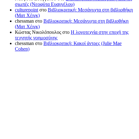
σιωπές (Νεοφύτα Ευαγγέλου)
culturepoint
στο
Βιβλιοκριτική: Μεσάνυχτα στη βιβλιοθήκη
(Ματ Χέιγκ)
chessman
στο
Βιβλιοκριτική: Μεσάνυχτα στη βιβλιοθήκη
(Ματ Χέιγκ)
Κώστας Νικολόπουλος
στο
Η λογοτεχνία στην εποχή της
τεχνητής νοημοσύνης
chessman
στο
Βιβλιοκριτική: Κακοί άντρες (Julie Mae
Cohen)