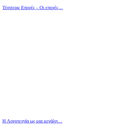
Τέσσερις Εποχές – Οι εποχές…
Η Λογοτεχνία ως μια μεγάλη…