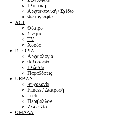
Γλυπτική
Αρχιτεκτονική / Σχέδιο
Φωτογραφία
ACT
Θέατρο
Σινεμά
ΤV
Χορός
ΙΣΤΟΡΙΑ
Αρχαιολογία
Φιλοσοφία
Γλώσσα
Παραδόσεις
URBAN
Ψυχολογία
Fitness / Διατροφή
Tech
Περιβάλλον
Ζωοφιλία
ΟΜΑΔΑ