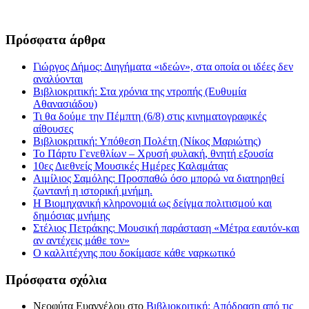
Πρόσφατα άρθρα
Γιώργος Δήμος: Διηγήματα «ιδεών», στα οποία οι ιδέες δεν
αναλύονται
Βιβλιοκριτική: Στα χρόνια της ντροπής (Ευθυμία
Αθανασιάδου)
Τι θα δούμε την Πέμπτη (6/8) στις κινηματογραφικές
αίθουσες
Βιβλιοκριτική: Υπόθεση Πολέτη (Νίκος Μαριώτης)
Το Πάρτυ Γενεθλίων – Χρυσή φυλακή, θνητή εξουσία
10ες Διεθνείς Μουσικές Ημέρες Καλαμάτας
Αιμίλιος Σαμόλης: Προσπαθώ όσο μπορώ να διατηρηθεί
ζωντανή η ιστορική μνήμη.
Η Βιομηχανική κληρονομιά ως δείγμα πολιτισμού και
δημόσιας μνήμης
Στέλιος Πετράκης: Μουσική παράσταση «Μέτρα εαυτόν-και
αν αντέχεις μάθε τον»
Ο καλλιτέχνης που δοκίμασε κάθε ναρκωτικό
Πρόσφατα σχόλια
Νεοφύτα Ευαγγέλου
στο
Βιβλιοκριτική: Απόδραση από τις