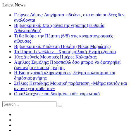
Latest News
Γιώργος Δήμος: Διηγήματα «ιδεών», στα οποία οι ιδέες δεν
αναλύονται
Βιβλιοκριτική: Στα χρόνια της ντροπής (Ευθυμία
Αθανασιάδου)
Τι θα δούμε την Πέμπτη (6/8) στις κινηματογραφικές
αίθουσες
Βιβλιοκριτική: Υπόθεση Πολέτη (Νίκος Μαριώτης)
Το Πάρτυ Γενεθλίων – Χρυσή φυλακή, θνητή εξουσία
10ες Διεθνείς Μουσικές Ημέρες Καλαμάτας
Αιμίλιος Σαμόλης: Προσπαθώ όσο μπορώ να διατηρηθεί
ζωντανή η ιστορική μνήμη.
Η Βιομηχανική κληρονομιά ως δείγμα πολιτισμού και
δημόσιας μνήμης
Στέλιος Πετράκης: Μουσική παράσταση «Μέτρα εαυτόν-και
αν αντέχεις μάθε τον»
Ο καλλιτέχνης που δοκίμασε κάθε ναρκωτικό
Search
for:
Facebook
Twitter
Instagram
LinkedIn