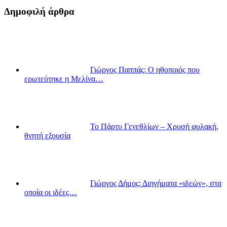
Δημοφιλή άρθρα
Γιώργος Παππάς: Ο ηθοποιός που
ερωτεύτηκε η Μελίνα…
Το Πάρτυ Γενεθλίων – Χρυσή φυλακή,
θνητή εξουσία
Γιώργος Δήμος: Διηγήματα «ιδεών», στα
οποία οι ιδέες…