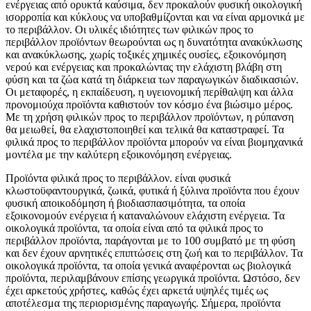
ενέργειας από ορυκτά καύσιμα, δεν προκαλούν φυσική οικολογική
ισορροπία και κύκλους να υποβαθμίζονται και να είναι αρμονικά με
το περιβάλλον. Οι υλικές ιδιότητες των φιλικών προς το
περιβάλλον προϊόντων θεωρούνται ως η δυνατότητα ανακύκλωσης
και ανακύκλωσης, χωρίς τοξικές χημικές ουσίες, εξοικονόμηση
νερού και ενέργειας και προκαλώντας την ελάχιστη βλάβη στη
φύση και τα ζώα κατά τη διάρκεια των παραγωγικών διαδικασιών.
Οι μεταφορές, η εκπαίδευση, η υγειονομική περίθαλψη και άλλα
προνομιούχα προϊόντα καθιστούν τον κόσμο ένα βιώσιμο μέρος.
Με τη χρήση φιλικών προς το περιβάλλον προϊόντων, η ρύπανση
θα μειωθεί, θα ελαχιστοποιηθεί και τελικά θα καταστραφεί. Τα
φιλικά προς το περιβάλλον προϊόντα μπορούν να είναι βιομηχανικά
μοντέλα με την καλύτερη εξοικονόμηση ενέργειας.
Προϊόντα φιλικά προς το περιβάλλον. είναι φυσικά
κλωστοϋφαντουργικά, ζωικά, φυτικά ή ξύλινα προϊόντα που έχουν
φυσική αποικοδόμηση ή βιοδιασπασιμότητα, τα οποία
εξοικονομούν ενέργεια ή καταναλώνουν ελάχιστη ενέργεια. Τα
οικολογικά προϊόντα, τα οποία είναι από τα φιλικά προς το
περιβάλλον προϊόντα, παράγονται με το 100 συμβατό με τη φύση
και δεν έχουν αρνητικές επιπτώσεις στη ζωή και το περιβάλλον. Τα
οικολογικά προϊόντα, τα οποία γενικά αναφέρονται ως βιολογικά
προϊόντα, περιλαμβάνουν επίσης γεωργικά προϊόντα. Ωστόσο, δεν
έχει αρκετούς χρήστες, καθώς έχει αρκετά υψηλές τιμές ως
αποτέλεσμα της περιορισμένης παραγωγής. Σήμερα, προϊόντα