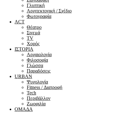
Γλυπτική
Αρχιτεκτονική / Σχέδιο
Φωτογραφία
ACT
Θέατρο
Σινεμά
ΤV
Χορός
ΙΣΤΟΡΙΑ
Αρχαιολογία
Φιλοσοφία
Γλώσσα
Παραδόσεις
URBAN
Ψυχολογία
Fitness / Διατροφή
Tech
Περιβάλλον
Ζωοφιλία
ΟΜΑΔΑ