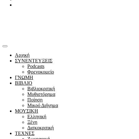
Youtube
Αρχική
ΣΥΝΕΝΤΕΥΞΕΙΣ
Podcasts
Φρενοκομείο
ΓΝΩΜΗ
ΒΙΒΛΙΟ
Βιβλιοκριτική
Μυθιστόρημα
Ποίηση
Μικρό Διήγημα
ΜΟΥΣΙΚΗ
Ελληνική
Ξένη
Δισκοκριτική
ΤΕΧΝΕΣ
Ζωγραφική