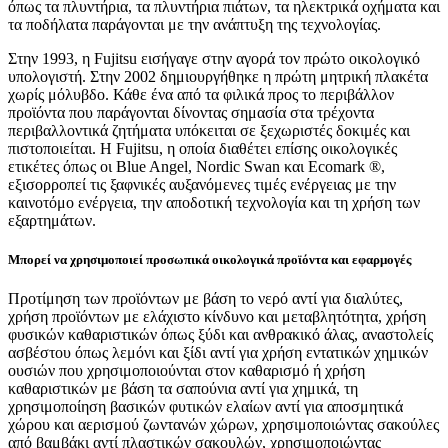
όπως τα πλυντήρια, τα πλυντήρια πιάτων, τα ηλεκτρικά οχήματα και
τα ποδήλατα παράγονται με την ανάπτυξη της τεχνολογίας.
Στην 1993, η Fujitsu εισήγαγε στην αγορά τον πρώτο οικολογικό
υπολογιστή. Στην 2002 δημιουργήθηκε η πρώτη μητρική πλακέτα
χωρίς μόλυβδο. Κάθε ένα από τα φιλικά προς το περιβάλλον
προϊόντα που παράγονται δίνοντας σημασία στα τρέχοντα
περιβαλλοντικά ζητήματα υπόκειται σε ξεχωριστές δοκιμές και
πιστοποιείται. Η Fujitsu, η οποία διαθέτει επίσης οικολογικές
ετικέτες όπως οι Blue Angel, Nordic Swan και Ecomark ®,
εξισορροπεί τις ξαφνικές αυξανόμενες τιμές ενέργειας με την
καινοτόμο ενέργεια, την αποδοτική τεχνολογία και τη χρήση των
εξαρτημάτων.
Μπορεί να χρησιμοποιεί προσωπικά οικολογικά προϊόντα και εφαρμογές
Προτίμηση των προϊόντων με βάση το νερό αντί για διαλύτες,
χρήση προϊόντων με ελάχιστο κίνδυνο και μεταβλητότητα, χρήση
φυσικών καθαριστικών όπως ξύδι και ανθρακικό άλας, αναστολείς
ασβέστου όπως λεμόνι και ξίδι αντί για χρήση εντατικών χημικών
ουσιών που χρησιμοποιούνται στον καθαρισμό ή χρήση
καθαριστικών με βάση τα σαπούνια αντί για χημικά, τη
χρησιμοποίηση βασικών φυτικών ελαίων αντί για αποσμητικά
χώρου και αερισμού ζωντανών χώρων, χρησιμοποιώντας σακούλες
από βαμβάκι αντί πλαστικών σακουλών, χρησιμοποιώντας