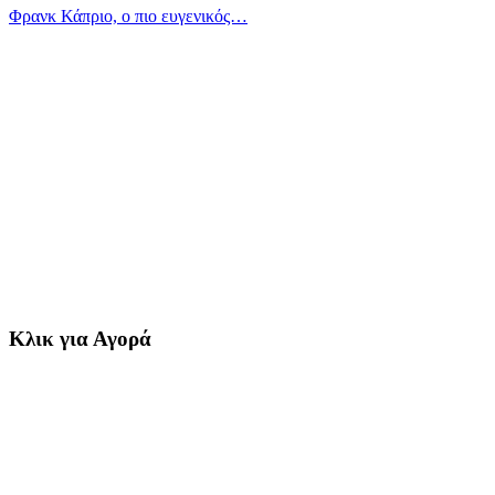
Φρανκ Κάπριο, ο πιο ευγενικός…
Κλικ για Αγορά