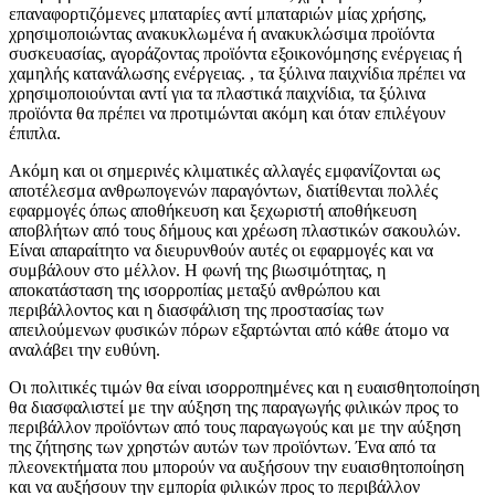
επαναφορτιζόμενες μπαταρίες αντί μπαταριών μίας χρήσης,
χρησιμοποιώντας ανακυκλωμένα ή ανακυκλώσιμα προϊόντα
συσκευασίας, αγοράζοντας προϊόντα εξοικονόμησης ενέργειας ή
χαμηλής κατανάλωσης ενέργειας. , τα ξύλινα παιχνίδια πρέπει να
χρησιμοποιούνται αντί για τα πλαστικά παιχνίδια, τα ξύλινα
προϊόντα θα πρέπει να προτιμώνται ακόμη και όταν επιλέγουν
έπιπλα.
Ακόμη και οι σημερινές κλιματικές αλλαγές εμφανίζονται ως
αποτέλεσμα ανθρωπογενών παραγόντων, διατίθενται πολλές
εφαρμογές όπως αποθήκευση και ξεχωριστή αποθήκευση
αποβλήτων από τους δήμους και χρέωση πλαστικών σακουλών.
Είναι απαραίτητο να διευρυνθούν αυτές οι εφαρμογές και να
συμβάλουν στο μέλλον. Η φωνή της βιωσιμότητας, η
αποκατάσταση της ισορροπίας μεταξύ ανθρώπου και
περιβάλλοντος και η διασφάλιση της προστασίας των
απειλούμενων φυσικών πόρων εξαρτώνται από κάθε άτομο να
αναλάβει την ευθύνη.
Οι πολιτικές τιμών θα είναι ισορροπημένες και η ευαισθητοποίηση
θα διασφαλιστεί με την αύξηση της παραγωγής φιλικών προς το
περιβάλλον προϊόντων από τους παραγωγούς και με την αύξηση
της ζήτησης των χρηστών αυτών των προϊόντων. Ένα από τα
πλεονεκτήματα που μπορούν να αυξήσουν την ευαισθητοποίηση
και να αυξήσουν την εμπορία φιλικών προς το περιβάλλον