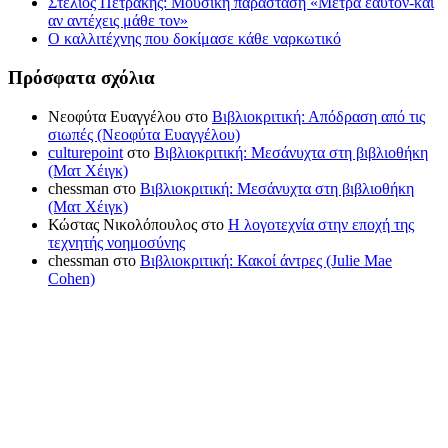
Στέλιος Πετράκης: Μουσική παράσταση «Μέτρα εαυτόν-και
αν αντέχεις μάθε τον»
Ο καλλιτέχνης που δοκίμασε κάθε ναρκωτικό
Πρόσφατα σχόλια
Νεοφύτα Ευαγγέλου
στο
Βιβλιοκριτική: Απόδραση από τις
σιωπές (Νεοφύτα Ευαγγέλου)
culturepoint
στο
Βιβλιοκριτική: Μεσάνυχτα στη βιβλιοθήκη
(Ματ Χέιγκ)
chessman
στο
Βιβλιοκριτική: Μεσάνυχτα στη βιβλιοθήκη
(Ματ Χέιγκ)
Κώστας Νικολόπουλος
στο
Η λογοτεχνία στην εποχή της
τεχνητής νοημοσύνης
chessman
στο
Βιβλιοκριτική: Κακοί άντρες (Julie Mae
Cohen)