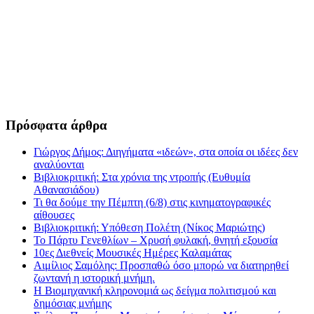
Πρόσφατα άρθρα
Γιώργος Δήμος: Διηγήματα «ιδεών», στα οποία οι ιδέες δεν
αναλύονται
Βιβλιοκριτική: Στα χρόνια της ντροπής (Ευθυμία
Αθανασιάδου)
Τι θα δούμε την Πέμπτη (6/8) στις κινηματογραφικές
αίθουσες
Βιβλιοκριτική: Υπόθεση Πολέτη (Νίκος Μαριώτης)
Το Πάρτυ Γενεθλίων – Χρυσή φυλακή, θνητή εξουσία
10ες Διεθνείς Μουσικές Ημέρες Καλαμάτας
Αιμίλιος Σαμόλης: Προσπαθώ όσο μπορώ να διατηρηθεί
ζωντανή η ιστορική μνήμη.
Η Βιομηχανική κληρονομιά ως δείγμα πολιτισμού και
δημόσιας μνήμης