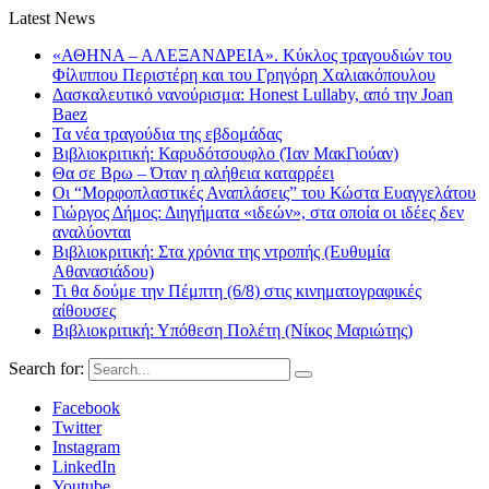
Latest News
«ΑΘΗΝΑ – ΑΛΕΞΑΝΔΡΕΙΑ». Κύκλος τραγουδιών του
Φίλιππου Περιστέρη και του Γρηγόρη Χαλιακόπουλου
Δασκαλευτικό νανούρισμα: Honest Lullaby, από την Joan
Baez
Τα νέα τραγούδια της εβδομάδας
Βιβλιοκριτική: Καρυδότσουφλο (Ίαν ΜακΓιούαν)
Θα σε Βρω – Όταν η αλήθεια καταρρέει
Οι “Μορφοπλαστικές Αναπλάσεις” του Κώστα Ευαγγελάτου
Γιώργος Δήμος: Διηγήματα «ιδεών», στα οποία οι ιδέες δεν
αναλύονται
Βιβλιοκριτική: Στα χρόνια της ντροπής (Ευθυμία
Αθανασιάδου)
Τι θα δούμε την Πέμπτη (6/8) στις κινηματογραφικές
αίθουσες
Βιβλιοκριτική: Υπόθεση Πολέτη (Νίκος Μαριώτης)
Search for:
Facebook
Twitter
Instagram
LinkedIn
Youtube