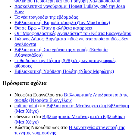
Φίλιππου Περιστέρη και του Γρηγόρη Χαλιακόπουλου
Δασκαλευτικό νανούρισμα: Honest Lullaby, από την Joan
Baez
Τα νέα τραγούδια της εβδομάδας
Βιβλιοκριτική: Καρυδότσουφλο (Ίαν ΜακΓιούαν)
Θα σε Βρω – Όταν η αλήθεια καταρρέει
Οι “Μορφοπλαστικές Αναπλάσεις” του Κώστα Ευαγγελάτου
Γιώργος Δήμος: Διηγήματα «ιδεών», στα οποία οι ιδέες δεν
αναλύονται
Βιβλιοκριτική: Στα χρόνια της ντροπής (Ευθυμία
Αθανασιάδου)
Τι θα δούμε την Πέμπτη (6/8) στις κινηματογραφικές
αίθουσες
Βιβλιοκριτική: Υπόθεση Πολέτη (Νίκος Μαριώτης)
Πρόσφατα σχόλια
Νεοφύτα Ευαγγέλου
στο
Βιβλιοκριτική: Απόδραση από τις
σιωπές (Νεοφύτα Ευαγγέλου)
culturepoint
στο
Βιβλιοκριτική: Μεσάνυχτα στη βιβλιοθήκη
(Ματ Χέιγκ)
chessman
στο
Βιβλιοκριτική: Μεσάνυχτα στη βιβλιοθήκη
(Ματ Χέιγκ)
Κώστας Νικολόπουλος
στο
Η λογοτεχνία στην εποχή της
τεχνητής νοημοσύνης