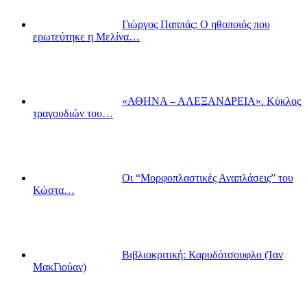
Γιώργος Παππάς: Ο ηθοποιός που
ερωτεύτηκε η Μελίνα…
«ΑΘΗΝΑ – ΑΛΕΞΑΝΔΡΕΙΑ». Κύκλος
τραγουδιών του…
Οι “Μορφοπλαστικές Αναπλάσεις” του
Κώστα…
Βιβλιοκριτική: Καρυδότσουφλο (Ίαν
ΜακΓιούαν)