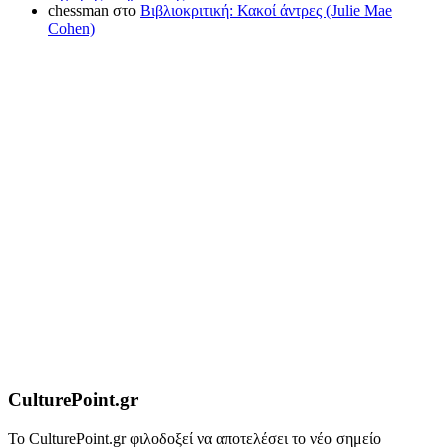
chessman
στο
Βιβλιοκριτική: Κακοί άντρες (Julie Mae
Cohen)
CulturePoint.gr
Το CulturePoint.gr φιλοδοξεί να αποτελέσει το νέο σημείο