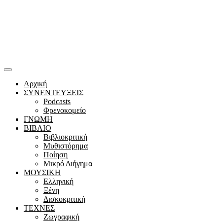
Αρχική
ΣΥΝΕΝΤΕΥΞΕΙΣ
Podcasts
Φρενοκομείο
ΓΝΩΜΗ
ΒΙΒΛΙΟ
Βιβλιοκριτική
Μυθιστόρημα
Ποίηση
Μικρό Διήγημα
ΜΟΥΣΙΚΗ
Ελληνική
Ξένη
Δισκοκριτική
ΤΕΧΝΕΣ
Ζωγραφική