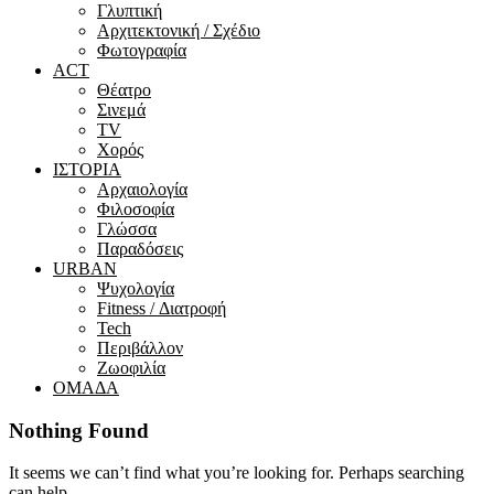
Γλυπτική
Αρχιτεκτονική / Σχέδιο
Φωτογραφία
ACT
Θέατρο
Σινεμά
ΤV
Χορός
ΙΣΤΟΡΙΑ
Αρχαιολογία
Φιλοσοφία
Γλώσσα
Παραδόσεις
URBAN
Ψυχολογία
Fitness / Διατροφή
Tech
Περιβάλλον
Ζωοφιλία
ΟΜΑΔΑ
Nothing Found
It seems we can’t find what you’re looking for. Perhaps searching
can help.