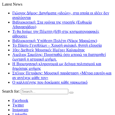
Latest News
Γιώργος Δήμος: Διηγήματα «ιδεών», στα οποία οι ιδέες δεν
αναλύονται
Βιβλιοκριτική: Στα χρόνια της ντροπής (Ευθυμία
Αθανασιάδου)
Τι θα δούμε την Πέμπτη (6/8) στις κινηματογραφικές
αίθουσες
Βιβλιοκριτική: Υπόθεση Πολέτη (Νίκος Μαριώτης)
Το Πάρτυ Γενεθλίων – Χρυσή φυλακή, θνητή εξουσία
10ες Διεθνείς Μουσικές Ημέρες Καλαμάτας
Αιμίλιος Σαμόλης: Προσπαθώ όσο μπορώ να διατηρηθεί
ζωντανή η ιστορική μνήμη.
Η Βιομηχανική κληρονομιά ως δείγμα πολιτισμού και
δημόσιας μνήμης
Στέλιος Πετράκης: Μουσική παράσταση «Μέτρα εαυτόν-και
αν αντέχεις μάθε τον»
Ο καλλιτέχνης που δοκίμασε κάθε ναρκωτικό
Search for:
Facebook
Twitter
Instagram
LinkedIn