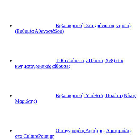
Βιβλιοκριτική: Στα χρόνια της ντροπής
(Ευθυμία Αθανασιάδου)
Τι θα δούμε την Πέμπτη (6/8) στις
κινηματογραφικές αίθουσες
Βιβλιοκριτική: Υπόθεση Πολέτη (Νίκος
Μαριώτης)
Ο συγγραφέας Δημήτρης Δημητριάδης
στο CulturePoint.gr