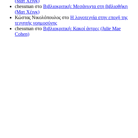
(Ματ Χέιγκ)
chessman
στο
Βιβλιοκριτική: Μεσάνυχτα στη βιβλιοθήκη
(Ματ Χέιγκ)
Κώστας Νικολόπουλος
στο
Η λογοτεχνία στην εποχή της
τεχνητής νοημοσύνης
chessman
στο
Βιβλιοκριτική: Κακοί άντρες (Julie Mae
Cohen)