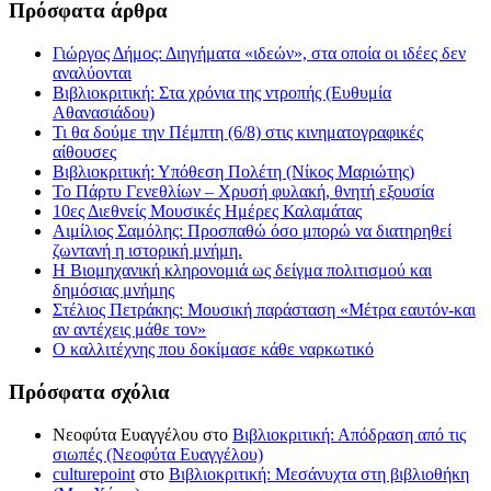
Πρόσφατα άρθρα
Γιώργος Δήμος: Διηγήματα «ιδεών», στα οποία οι ιδέες δεν
αναλύονται
Βιβλιοκριτική: Στα χρόνια της ντροπής (Ευθυμία
Αθανασιάδου)
Τι θα δούμε την Πέμπτη (6/8) στις κινηματογραφικές
αίθουσες
Βιβλιοκριτική: Υπόθεση Πολέτη (Νίκος Μαριώτης)
Το Πάρτυ Γενεθλίων – Χρυσή φυλακή, θνητή εξουσία
10ες Διεθνείς Μουσικές Ημέρες Καλαμάτας
Αιμίλιος Σαμόλης: Προσπαθώ όσο μπορώ να διατηρηθεί
ζωντανή η ιστορική μνήμη.
Η Βιομηχανική κληρονομιά ως δείγμα πολιτισμού και
δημόσιας μνήμης
Στέλιος Πετράκης: Μουσική παράσταση «Μέτρα εαυτόν-και
αν αντέχεις μάθε τον»
Ο καλλιτέχνης που δοκίμασε κάθε ναρκωτικό
Πρόσφατα σχόλια
Νεοφύτα Ευαγγέλου
στο
Βιβλιοκριτική: Απόδραση από τις
σιωπές (Νεοφύτα Ευαγγέλου)
culturepoint
στο
Βιβλιοκριτική: Μεσάνυχτα στη βιβλιοθήκη