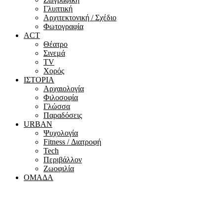
Γλυπτική
Αρχιτεκτονική / Σχέδιο
Φωτογραφία
ACT
Θέατρο
Σινεμά
ΤV
Χορός
ΙΣΤΟΡΙΑ
Αρχαιολογία
Φιλοσοφία
Γλώσσα
Παραδόσεις
URBAN
Ψυχολογία
Fitness / Διατροφή
Tech
Περιβάλλον
Ζωοφιλία
ΟΜΑΔΑ