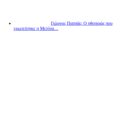
Γιώργος Παππάς: Ο ηθοποιός που
ερωτεύτηκε η Μελίνα…