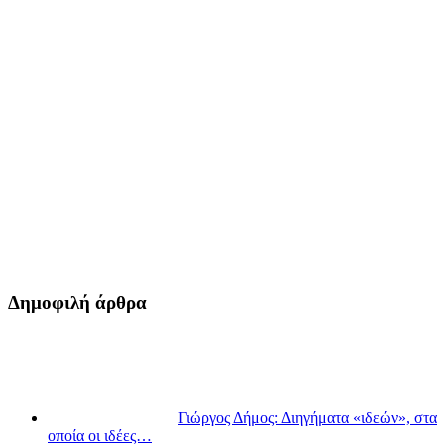
Δημοφιλή άρθρα
Γιώργος Δήμος: Διηγήματα «ιδεών», στα
οποία οι ιδέες…