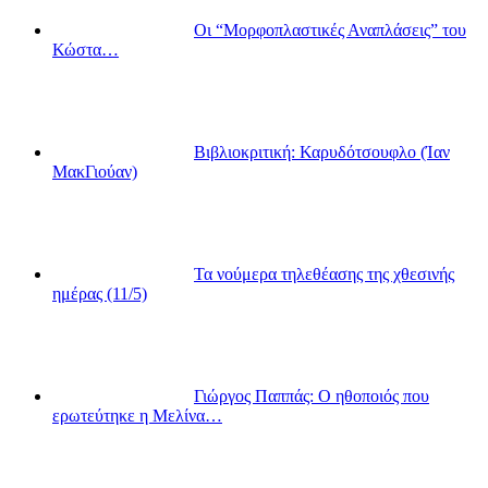
Οι “Μορφοπλαστικές Αναπλάσεις” του
Κώστα…
Βιβλιοκριτική: Καρυδότσουφλο (Ίαν
ΜακΓιούαν)
Τα νούμερα τηλεθέασης της χθεσινής
ημέρας (11/5)
Γιώργος Παππάς: Ο ηθοποιός που
ερωτεύτηκε η Μελίνα…