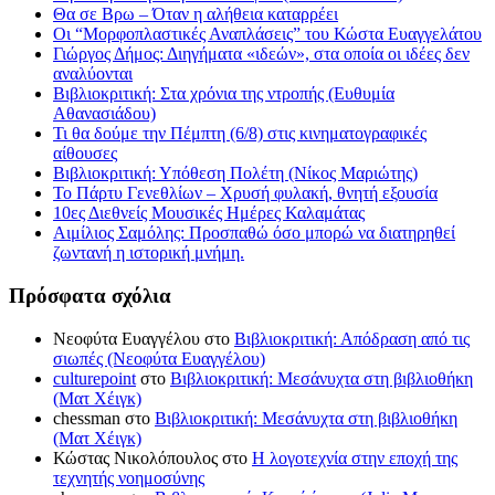
Θα σε Βρω – Όταν η αλήθεια καταρρέει
Οι “Μορφοπλαστικές Αναπλάσεις” του Κώστα Ευαγγελάτου
Γιώργος Δήμος: Διηγήματα «ιδεών», στα οποία οι ιδέες δεν
αναλύονται
Βιβλιοκριτική: Στα χρόνια της ντροπής (Ευθυμία
Αθανασιάδου)
Τι θα δούμε την Πέμπτη (6/8) στις κινηματογραφικές
αίθουσες
Βιβλιοκριτική: Υπόθεση Πολέτη (Νίκος Μαριώτης)
Το Πάρτυ Γενεθλίων – Χρυσή φυλακή, θνητή εξουσία
10ες Διεθνείς Μουσικές Ημέρες Καλαμάτας
Αιμίλιος Σαμόλης: Προσπαθώ όσο μπορώ να διατηρηθεί
ζωντανή η ιστορική μνήμη.
Πρόσφατα σχόλια
Νεοφύτα Ευαγγέλου
στο
Βιβλιοκριτική: Απόδραση από τις
σιωπές (Νεοφύτα Ευαγγέλου)
culturepoint
στο
Βιβλιοκριτική: Μεσάνυχτα στη βιβλιοθήκη
(Ματ Χέιγκ)
chessman
στο
Βιβλιοκριτική: Μεσάνυχτα στη βιβλιοθήκη
(Ματ Χέιγκ)
Κώστας Νικολόπουλος
στο
Η λογοτεχνία στην εποχή της
τεχνητής νοημοσύνης