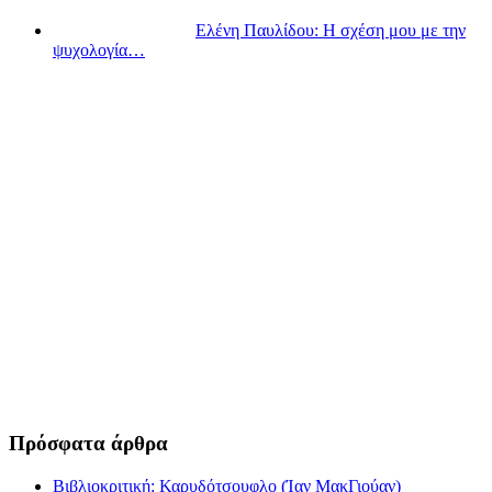
Ελένη Παυλίδου: Η σχέση μου με την
ψυχολογία…
Πρόσφατα άρθρα
Βιβλιοκριτική: Καρυδότσουφλο (Ίαν ΜακΓιούαν)