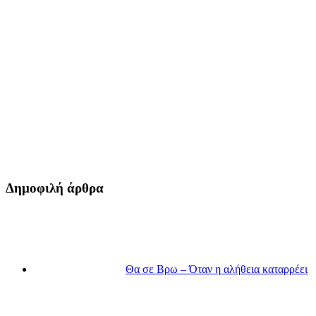
Δημοφιλή άρθρα
Θα σε Βρω – Όταν η αλήθεια καταρρέει