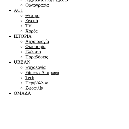
Φωτογραφία
ACT
Θέατρο
Σινεμά
ΤV
Χορός
ΙΣΤΟΡΙΑ
Αρχαιολογία
Φιλοσοφία
Γλώσσα
Παραδόσεις
URBAN
Ψυχολογία
Fitness / Διατροφή
Tech
Περιβάλλον
Ζωοφιλία
ΟΜΑΔΑ