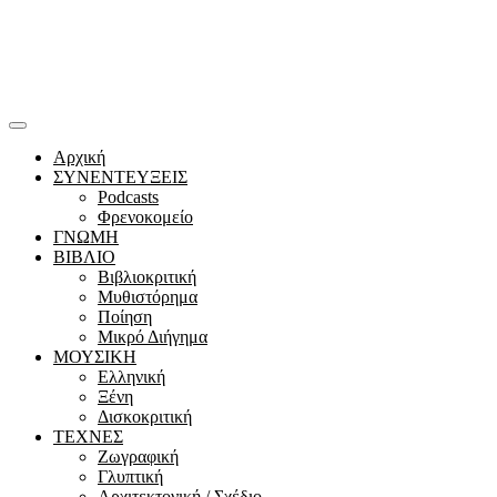
Αρχική
ΣΥΝΕΝΤΕΥΞΕΙΣ
Podcasts
Φρενοκομείο
ΓΝΩΜΗ
ΒΙΒΛΙΟ
Βιβλιοκριτική
Μυθιστόρημα
Ποίηση
Μικρό Διήγημα
ΜΟΥΣΙΚΗ
Ελληνική
Ξένη
Δισκοκριτική
ΤΕΧΝΕΣ
Ζωγραφική
Γλυπτική
Αρχιτεκτονική / Σχέδιο