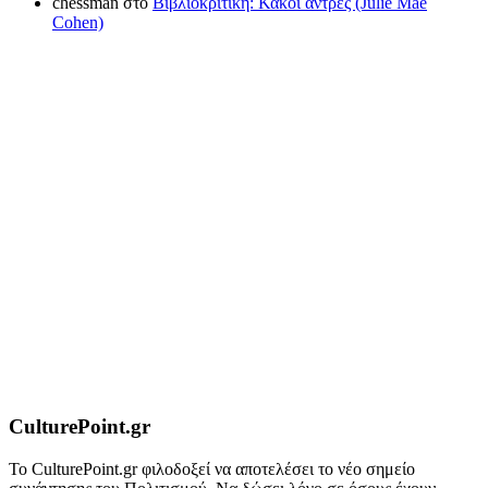
chessman
στο
Βιβλιοκριτική: Κακοί άντρες (Julie Mae
Cohen)
CulturePoint.gr
Το CulturePoint.gr φιλοδοξεί να αποτελέσει το νέο σημείο