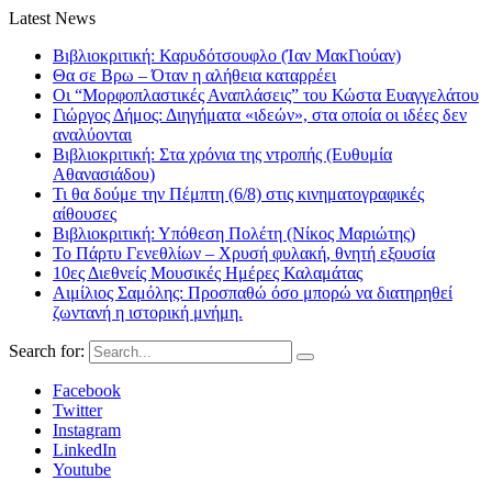
Latest News
Βιβλιοκριτική: Καρυδότσουφλο (Ίαν ΜακΓιούαν)
Θα σε Βρω – Όταν η αλήθεια καταρρέει
Οι “Μορφοπλαστικές Αναπλάσεις” του Κώστα Ευαγγελάτου
Γιώργος Δήμος: Διηγήματα «ιδεών», στα οποία οι ιδέες δεν
αναλύονται
Βιβλιοκριτική: Στα χρόνια της ντροπής (Ευθυμία
Αθανασιάδου)
Τι θα δούμε την Πέμπτη (6/8) στις κινηματογραφικές
αίθουσες
Βιβλιοκριτική: Υπόθεση Πολέτη (Νίκος Μαριώτης)
Το Πάρτυ Γενεθλίων – Χρυσή φυλακή, θνητή εξουσία
10ες Διεθνείς Μουσικές Ημέρες Καλαμάτας
Αιμίλιος Σαμόλης: Προσπαθώ όσο μπορώ να διατηρηθεί
ζωντανή η ιστορική μνήμη.
Search for:
Facebook
Twitter
Instagram
LinkedIn
Youtube