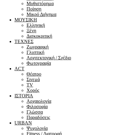
Μυθιστόρημα
Ποίηση
Μικρό Διήγημα
ΜΟΥΣΙΚΗ
Ελληνική
Ξένη
Δισκοκριτική
ΤΕΧΝΕΣ
Ζωγραφική
Γλυπτική
Αρχιτεκτονική / Σχέδιο
Φωτογραφία
ACT
Θέατρο
Σινεμά
ΤV
Χορός
ΙΣΤΟΡΙΑ
Αρχαιολογία
Φιλοσοφία
Γλώσσα
Παραδόσεις
URBAN
Ψυχολογία
Fitness / Διατροφή