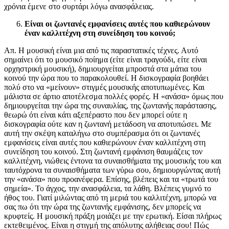
χρόνια έμενε στο συρτάρι λόγω ανασφάλειας.
Είναι οι ζωντανές εμφανίσεις αυτές που καθιερώνουν
έναν καλλιτέχνη στη συνείδηση του κοινού;
Απ. Η μουσική είναι μια από τις παραστατικές τέχνες. Αυτό
σημαίνει ότι το μουσικό ποίημα (είτε είναι τραγούδι, είτε είναι
ορχηστρική μουσική), δημιουργείται μπροστά στα μάτια του
κοινού την ώρα που το παρακολουθεί. Η δισκογραφία βοηθάει
πολύ στο να «μείνουν» στιγμές μουσικής αποτυπωμένες. Και
μάλιστα σε άρτιο αποτέλεσμα πολλές φορές. Η «ανάσα» όμως που
δημιουργείται την ώρα της συναυλίας, της ζωντανής παράστασης,
θεωρώ ότι είναι κάτι αξεπέραστο που δεν μπορεί ούτε η
δισκογραφία ούτε καν η ζωντανή μετάδοση να αποτυπώσει. Με
αυτή την σκέψη καταλήγω στο συμπέρασμα ότι οι ζωντανές
εμφανίσεις είναι αυτές που καθιερώνουν έναν καλλιτέχνη στη
συνείδηση του κοινού. Στη ζωντανή εμφάνιση θαυμάζεις τον
καλλιτέχνη, νιώθεις έντονα τα συναισθήματα της μουσικής του και
ταυτόχρονα τα συναισθήματα των γύρω σου, δημιουργώντας αυτή
την «ανάσα» που προανέφερα. Επίσης, βλέπεις και τα «τρωτά του
σημεία». Το άγχος, την ανασφάλεια, τα λάθη. Βλέπεις γυμνό το
ήθος του. Γιατί μιλώντας από τη μεριά του καλλιτέχνη, μπορώ να
σας πω ότι την ώρα της ζωντανής εμφάνισης, δεν μπορείς να
κρυφτείς. Η μουσική πράξη μοιάζει με την ερωτική. Είσαι πλήρως
εκτεθειμένος. Είναι η στιγμή της απόλυτης αλήθειας σου! Πώς