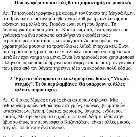
Πού αναφέρεται και πώς θα το χαρακτηρίζατε μουσικά;
Απ. Το τραγούδι γράφτηκε με αφορμή τον θάνατο της Μαχσά Αμινί
στο Ιράν από τη αστυνομία ηθών γιατί λύθηκε η μαντίλα της και
φάνηκαν τα μαλλιά της. Γιορόνα είναι αυτή που θρηνεί. Τη
δημιουργικότητα που χάνεται. Και κάπως έτσι, ένα τραγούδι που
γράφεται για ένα πρόσωπο καταλήγει να εκφράζει ίσως
περισσότερες καταστάσεις και πράγματα. Δε μου αρέσει να
χαρακτηρίζω μουσικά τα τραγούδια ως λαϊκά, έντεχνα κτλ. Είναι
μια τεράστια συζήτηση που δεν τελειώνει και από ένα σημείο και
μετά δεν έχει νόημα για μένα. Είναι ένα τραγούδι που χρησιμοποιεί
ελληνικά παραδοσιακά όργανα και αναφέρεται σε αυτή την γυναίκα
που μέσα από τον θάνατό της έγινε ιδέα να εκφράσει πολύ κόσμο.
Έρχεται σύντομα κι ο ολοκληρωμένος δίσκος “Μικρές
στιγμές”. Τι θα περιλαμβάνει; Θα υπάρχουν κι άλλες
φιλικές συμμετοχές;
Απ. Ο δίσκος Μικρές στιγμές είναι αυτό που δηλώνει. Μία
ανθολογία μικρών ανθρώπινων στιγμών, εικόνων, βιωματικών
καταστάσεων. Αγάπη, έρωτας, χωρισμός, θάνατος, ενδότερος
εαυτός. Με την σκέψη ότι η ζωή, η φωτεινή δέσμη μέσα στην
άβυσσο όπως την περιγράφει ο Καζαντζάκης, είναι πολλές μικρές
στιγμές που δίνουν ένα σύνολο.