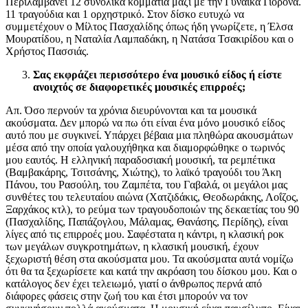
Περιλαμβάνει 12 συνολικά κομμάτια μαζί με την Γυναίκα Γιορόνα.
11 τραγούδια και 1 ορχηστρικό. Στον δίσκο ευτυχώ να
συμμετέχουν ο Μίλτος Πασχαλίδης όπως ήδη γνωρίζετε, η Έλσα
Μουρατίδου, η Ναταλία Λαμπαδάκη, η Νατάσα Τσακιρίδου και ο
Χρήστος Πασσιάς.
Σας εκφράζει περισσότερο ένα μουσικό είδος ή είστε
ανοιχτός σε διαφορετικές μουσικές επιρροές;
Απ. Όσο περνούν τα χρόνια διευρύνονται και τα μουσικά
ακούσματα. Δεν μπορώ να πω ότι είναι ένα μόνο μουσικό είδος
αυτό που με συγκινεί. Υπάρχει βέβαια μια πληθώρα ακουσμάτων
μέσα από την οποία γαλουχήθηκα και διαμορφώθηκε ο τωρινός
μου εαυτός. Η ελληνική παραδοσιακή μουσική, τα ρεμπέτικα
(Βαμβακάρης, Τσιτσάνης, Χιώτης), το λαϊκό τραγούδι του Άκη
Πάνου, του Ρασούλη, του Ζαμπέτα, του Γαβαλά, οι μεγάλοι μας
συνθέτες του τελευταίου αιώνα (Χατζιδάκις, Θεοδωράκης, Λοΐζος,
Ξαρχάκος κτλ), το ρεύμα των τραγουδοποιών της δεκαετίας του 90
(Πασχαλίδης, Παπάζογλου, Μάλαμας, Θανάσης, Περίδης), είναι
λίγες από τις επιρροές μου. Σαφέστατα η κάντρι, η κλασική ροκ
των μεγάλων συγκροτημάτων, η κλασική μουσική, έχουν
ξεχωριστή θέση στα ακούσματα μου. Τα ακούσματα αυτά νομίζω
ότι θα τα ξεχωρίσετε και κατά την ακρόαση του δίσκου μου. Και ο
κατάλογος δεν έχει τελειωμό, γιατί ο άνθρωπος περνά από
διάφορες φάσεις στην ζωή του και έτσι μπορούν να τον