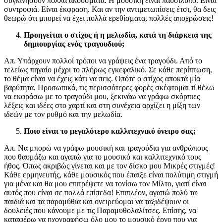
συγκινήσουν πολλά ακούσματα. Η μουσική είναι παυσίλυπο. Είναι
συντροφιά. Είναι έκφραση. Και αν την αντιμετωπίσεις έτσι, θα δεις
θεωρώ ότι μπορεί να έχει πολλά ερεθίσματα, πολλές αποχρώσεις!
Προηγείται ο στίχος ή η μελωδία, κατά τη διάρκεια της
δημιουργίας ενός τραγουδιού;
Απ. Υπάρχουν πολλοί τρόποι να γράψεις ένα τραγούδι. Από το
τελείως πηγαίο μέχρι το πλήρως εγκεφαλικό. Σε κάθε περίπτωση,
το θέμα είναι να έχεις κάτι να πεις. Οπότε ο στίχος αποκτά μία
βαρύτητα. Προσωπικά, τις περισσότερες φορές σκέφτομαι τί θέλω
να εκφράσω με το τραγούδι μου, ξεκινάω να γράφω σκόρπιες
λέξεις και ιδέες στο χαρτί και στη συνέχεια αρχίζει η μίξη των
ιδεών με τον ρυθμό και την μελωδία.
Ποιο είναι το μεγαλύτερο
καλλιτεχνικό όνειρο σας;
Απ. Να μπορώ να γράφω μουσική και τραγούδια για ανθρώπους
που θαυμάζω και αγαπώ για το μουσικό και καλλιτεχνικό τους
ήθος. Όπως ακριβώς γίνεται και με τον δίσκο μου Μικρές στιγμές!
Κάθε ερμηνευτής, κάθε μουσικός που έπαιξε είναι πολύτιμη στιγμή
για μένα και θα μου επιτρέψετε να τονίσω τον Μίλτο, γιατί είναι
αυτός που είναι σε πολλά επίπεδα! Επιπλέον, αγαπώ πολύ τα
παιδιά και τα παραμύθια και ονειρεύομαι να ταξιδέψουν οι
δουλειές που κάνουμε με τις Παραμυθολαλίτσες. Επίσης, να
καταφέρω να ηχογραφήσω όλο μου το μουσικό έργο που για