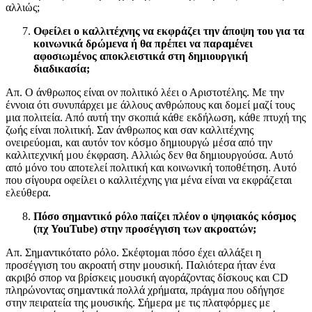
αλλιώς;
Οφείλει ο καλλιτέχνης να εκφράζει την άποψη του για τα
κοινωνικά δρώμενα ή θα πρέπει να παραμένει
αφοσιωμένος αποκλειστικά στη δημιουργική
διαδικασία;
Απ. Ο άνθρωπος είναι ον πολιτικό λέει ο Αριστοτέλης. Με την
έννοια ότι συνυπάρχει με άλλους ανθρώπους και δομεί μαζί τους
μια πολιτεία. Από αυτή την σκοπιά κάθε εκδήλωση, κάθε πτυχή της
ζωής είναι πολιτική. Σαν άνθρωπος και σαν καλλιτέχνης
ονειρεύομαι, και αυτόν τον κόσμο δημιουργώ μέσα από την
καλλιτεχνική μου έκφραση. Αλλιώς δεν θα δημιουργούσα. Αυτό
από μόνο του αποτελεί πολιτική και κοινωνική τοποθέτηση. Αυτό
που σίγουρα οφείλει ο καλλιτέχνης για μένα είναι να εκφράζεται
ελεύθερα.
Πόσο σημαντικό ρόλο παίζει πλέον ο ψηφιακός κόσμος
(πχ YouTube) στην προσέγγιση των ακροατών;
Απ. Σημαντικότατο ρόλο. Σκέφτομαι πόσο έχει αλλάξει η
προσέγγιση του ακροατή στην μουσική. Παλιότερα ήταν ένα
ακριβό σπορ να βρίσκεις μουσική αγοράζοντας δίσκους και CD
πληρώνοντας σημαντικά πολλά χρήματα, πράγμα που οδήγησε
στην πειρατεία της μουσικής. Σήμερα με τις πλατφόρμες με