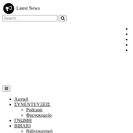
Latest News
Search
for:
F
T
I
L
Y
Αρχική
ΣΥΝΕΝΤΕΥΞΕΙΣ
Podcasts
Φρενοκομείο
ΓΝΩΜΗ
ΒΙΒΛΙΟ
Βιβλιοκριτική