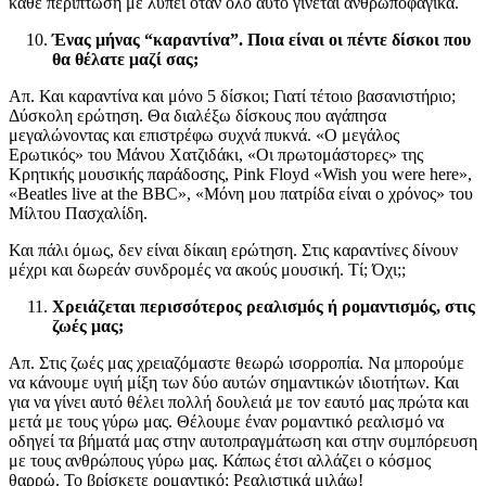
κάθε περίπτωση με λυπεί όταν όλο αυτό γίνεται ανθρωποφαγικά.
Ένας μήνας “καραντίνα”. Ποια είναι οι πέντε δίσκοι που
θα θέλατε μαζί σας;
Απ. Και καραντίνα και μόνο 5 δίσκοι; Γιατί τέτοιο βασανιστήριο;
Δύσκολη ερώτηση. Θα διαλέξω δίσκους που αγάπησα
μεγαλώνοντας και επιστρέφω συχνά πυκνά. «Ο μεγάλος
Ερωτικός» του Μάνου Χατζιδάκι, «Οι πρωτομάστορες» της
Κρητικής μουσικής παράδοσης, Pink Floyd «Wish you were here»,
«Beatles live at the BBC», «Μόνη μου πατρίδα είναι ο χρόνος» του
Μίλτου Πασχαλίδη.
Και πάλι όμως, δεν είναι δίκαιη ερώτηση. Στις καραντίνες δίνουν
μέχρι και δωρεάν συνδρομές να ακούς μουσική. Τί; Όχι;;
Χρειάζεται περισσότερος ρεαλισμός ή ρομαντισμός, στις
ζωές μας;
Απ. Στις ζωές μας χρειαζόμαστε θεωρώ ισορροπία. Να μπορούμε
να κάνουμε υγιή μίξη των δύο αυτών σημαντικών ιδιοτήτων. Και
για να γίνει αυτό θέλει πολλή δουλειά με τον εαυτό μας πρώτα και
μετά με τους γύρω μας. Θέλουμε έναν ρομαντικό ρεαλισμό να
οδηγεί τα βήματά μας στην αυτοπραγμάτωση και στην συμπόρευση
με τους ανθρώπους γύρω μας. Κάπως έτσι αλλάζει ο κόσμος
θαρρώ. Το βρίσκετε ρομαντικό; Ρεαλιστικά μιλάω!