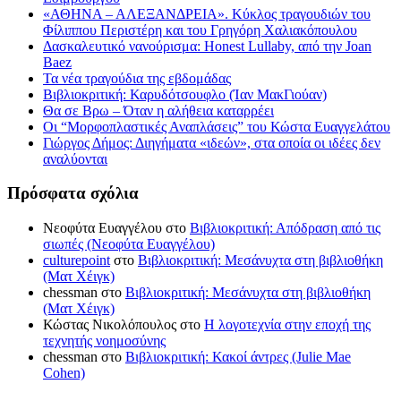
«ΑΘΗΝΑ – ΑΛΕΞΑΝΔΡΕΙΑ». Κύκλος τραγουδιών του
Φίλιππου Περιστέρη και του Γρηγόρη Χαλιακόπουλου
Δασκαλευτικό νανούρισμα: Honest Lullaby, από την Joan
Baez
Τα νέα τραγούδια της εβδομάδας
Βιβλιοκριτική: Καρυδότσουφλο (Ίαν ΜακΓιούαν)
Θα σε Βρω – Όταν η αλήθεια καταρρέει
Οι “Μορφοπλαστικές Αναπλάσεις” του Κώστα Ευαγγελάτου
Γιώργος Δήμος: Διηγήματα «ιδεών», στα οποία οι ιδέες δεν
αναλύονται
Πρόσφατα σχόλια
Νεοφύτα Ευαγγέλου
στο
Βιβλιοκριτική: Απόδραση από τις
σιωπές (Νεοφύτα Ευαγγέλου)
culturepoint
στο
Βιβλιοκριτική: Μεσάνυχτα στη βιβλιοθήκη
(Ματ Χέιγκ)
chessman
στο
Βιβλιοκριτική: Μεσάνυχτα στη βιβλιοθήκη
(Ματ Χέιγκ)
Κώστας Νικολόπουλος
στο
Η λογοτεχνία στην εποχή της
τεχνητής νοημοσύνης
chessman
στο
Βιβλιοκριτική: Κακοί άντρες (Julie Mae
Cohen)