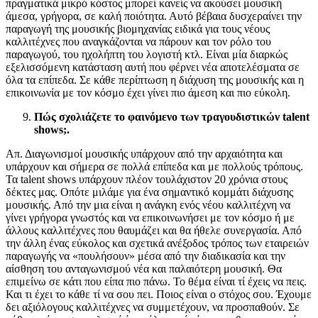
πραγματικά μικρό κόστος μπορεί κανείς να ακούσει μουσική
άμεσα, γρήγορα, σε καλή ποιότητα. Αυτό βέβαια δυσχεραίνει την
παραγωγή της μουσικής βιομηχανίας ειδικά για τους νέους
καλλιτέχνες που αναγκάζονται να πάρουν και τον ρόλο του
παραγωγού, του ηχολήπτη του λογιστή κτλ. Είναι μία διαρκώς
εξελισσόμενη κατάσταση αυτή που φέρνει νέα αποτελέσματα σε
όλα τα επίπεδα. Σε κάθε περίπτωση η διάχυση της μουσικής και η
επικοινωνία με τον κόσμο έχει γίνει πιο άμεση και πιο εύκολη.
Πώς σχολιάζετε το φαινόμενο των τραγουδιστικών talent
shows;.
Απ. Διαγωνισμοί μουσικής υπάρχουν από την αρχαιότητα και
υπάρχουν και σήμερα σε πολλά επίπεδα και με πολλούς τρόπους.
Τα talent shows υπάρχουν πλέον τουλάχιστον 20 χρόνια στους
δέκτες μας. Οπότε μιλάμε για ένα σημαντικό κομμάτι διάχυσης
μουσικής. Από την μια είναι η ανάγκη ενός νέου καλλιτέχνη να
γίνει γρήγορα γνωστός και να επικοινωνήσει με τον κόσμο ή με
άλλους καλλιτέχνες που θαυμάζει και θα ήθελε συνεργασία. Από
την άλλη ένας εύκολος και σχετικά ανέξοδος τρόπος των εταιρειών
παραγωγής να «πουλήσουν» μέσα από την διαδικασία και την
αίσθηση του ανταγωνισμού νέα και παλαιότερη μουσική. Θα
επιμείνω σε κάτι που είπα πιο πάνω. Το θέμα είναι τί έχεις να πεις.
Και τι έχει το κάθε τί να σου πει. Ποιος είναι ο στόχος σου. Έχουμε
δει αξιόλογους καλλιτέχνες να συμμετέχουν, να προσπαθούν. Σε