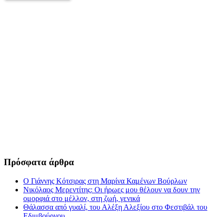
Πρόσφατα άρθρα
Ο Γιάννης Κότσιρας στη Μαρίνα Καμένων Βούρλων
Νικόλαος Μερεντίτης: Οι ήρωες μου θέλουν να δουν την
ομορφιά στο μέλλον, στη ζωή, γενικά
Θάλασσα από γυαλί, του Αλέξη Αλεξίου στο Φεστιβάλ του
Εδιμβούργου