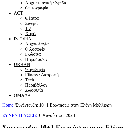
Αρχιτεκτονική / Σχέδιο
Φωτογραφία
ACT
Θέατρο
Σινεμά
ΤV
Χορός
ΙΣΤΟΡΙΑ
Αρχαιολογία
Φιλοσοφία
Γλώσσα
Παραδόσεις
URBAN
Ψυχολογία
Fitness / Διατροφή
Tech
Περιβάλλον
Ζωοφιλία
ΟΜΑΔΑ
Home
/
Συνέντευξη: 10+1 Ερωτήσεις στην Ελένη Μάλλιαρη
ΣΥΝΕΝΤΕΥΞΕΙΣ
10 Αυγούστου, 2023
Συνέντευξη: 10+1 Ερωτήσεις στην Ελένη