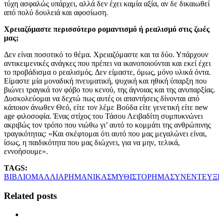
τύχη ασφαλώς υπάρχει, αλλά δεν έχει καμία αξία, αν δε δικαιωθεί
από πολύ δουλειά και αφοσίωση.
Χρειαζόμαστε περισσότερο ρομαντισμό ή ρεαλισμό στις ζωές
μας;
Δεν είναι ποσοτικό το θέμα. Χρειαζόμαστε και τα δύο. Υπάρχουν
αντικειμενικές ανάγκες που πρέπει να ικανοποιούνται και εκεί έχει
το προβάδισμα ο ρεαλισμός. Δεν είμαστε, όμως, μόνο υλικά όντα.
Είμαστε μία μοναδική πνευματική, ψυχική και ηθική ύπαρξη που
βιώνει τραγικά τον φόβο του κενού, της άγνοιας και της ανυπαρξίας.
Δυσκολεύομαι να δεχτώ πως αυτές οι απαντήσεις δίνονται από
κάποιον άνωθεν Θεό, είτε τον λέμε Βούδα είτε γενετική είτε new
age φιλοσοφία. Ένας στίχος του Τάσου Λειβαδίτη συμπυκνώνει
ακριβώς τον τρόπο που νιώθω γι’ αυτό το κομμάτι της ανθρώπινης
τραγικότητας: «Και σκέφτομαι ότι αυτό που μας μεγαλώνει είναι,
ίσως, η παιδικότητα που μας διώχνει, για να μην, τελικά,
εννοήσουμε».
TAGS:
ΒΙΒΛΙΟ
ΜΑΛΛΙΑΡΗ
ΜΑΝΙΚΑΣ
ΜΥΘΙΣΤΟΡΗΜΑ
ΣΥΝΕΝΤΕΥΞ
Related posts