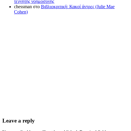
τεχνητής νοημοσύνης
chessman
στο
Βιβλιοκριτική: Κακοί άντρες (Julie Mae
Cohen)
Leave a reply