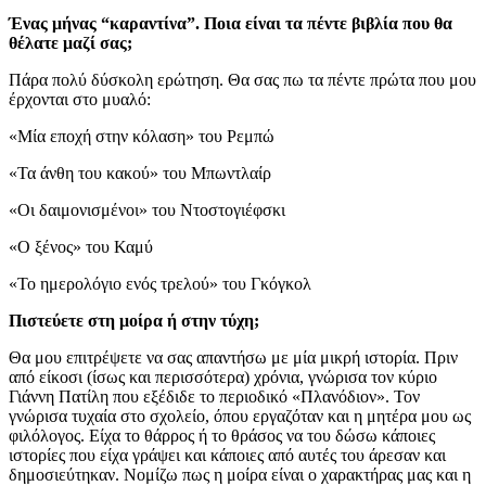
Ένας μήνας “καραντίνα”. Ποια είναι τα πέντε βιβλία που θα
θέλατε μαζί σας;
Πάρα πολύ δύσκολη ερώτηση. Θα σας πω τα πέντε πρώτα που μου
έρχονται στο μυαλό:
«Μία εποχή στην κόλαση» του Ρεμπώ
«Τα άνθη του κακού» του Μπωντλαίρ
«Οι δαιμονισμένοι» του Ντοστογιέφσκι
«Ο ξένος» του Καμύ
«Το ημερολόγιο ενός τρελού» του Γκόγκολ
Πιστεύετε στη μοίρα ή στην τύχη;
Θα μου επιτρέψετε να σας απαντήσω με μία μικρή ιστορία. Πριν
από είκοσι (ίσως και περισσότερα) χρόνια, γνώρισα τον κύριο
Γιάννη Πατίλη που εξέδιδε το περιοδικό «Πλανόδιον». Τον
γνώρισα τυχαία στο σχολείο, όπου εργαζόταν και η μητέρα μου ως
φιλόλογος. Είχα το θάρρος ή το θράσος να του δώσω κάποιες
ιστορίες που είχα γράψει και κάποιες από αυτές του άρεσαν και
δημοσιεύτηκαν. Νομίζω πως η μοίρα είναι ο χαρακτήρας μας και η