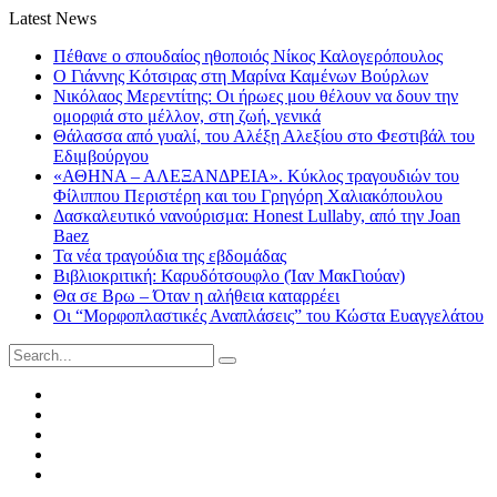
Latest News
Πέθανε ο σπουδαίος ηθοποιός Νίκος Καλογερόπουλος
Ο Γιάννης Κότσιρας στη Μαρίνα Καμένων Βούρλων
Νικόλαος Μερεντίτης: Οι ήρωες μου θέλουν να δουν την
ομορφιά στο μέλλον, στη ζωή, γενικά
Θάλασσα από γυαλί, του Αλέξη Αλεξίου στο Φεστιβάλ του
Εδιμβούργου
«ΑΘΗΝΑ – ΑΛΕΞΑΝΔΡΕΙΑ». Κύκλος τραγουδιών του
Φίλιππου Περιστέρη και του Γρηγόρη Χαλιακόπουλου
Δασκαλευτικό νανούρισμα: Honest Lullaby, από την Joan
Baez
Τα νέα τραγούδια της εβδομάδας
Βιβλιοκριτική: Καρυδότσουφλο (Ίαν ΜακΓιούαν)
Θα σε Βρω – Όταν η αλήθεια καταρρέει
Οι “Μορφοπλαστικές Αναπλάσεις” του Κώστα Ευαγγελάτου
Search
for:
Facebook
Twitter
Instagram
LinkedIn
Youtube