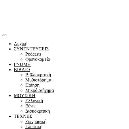
Αρχική
ΣΥΝΕΝΤΕΥΞΕΙΣ
Podcasts
Φρενοκομείο
ΓΝΩΜΗ
ΒΙΒΛΙΟ
Βιβλιοκριτική
Μυθιστόρημα
Ποίηση
Μικρό Διήγημα
ΜΟΥΣΙΚΗ
Ελληνική
Ξένη
Δισκοκριτική
ΤΕΧΝΕΣ
Ζωγραφική
Γλυπτική