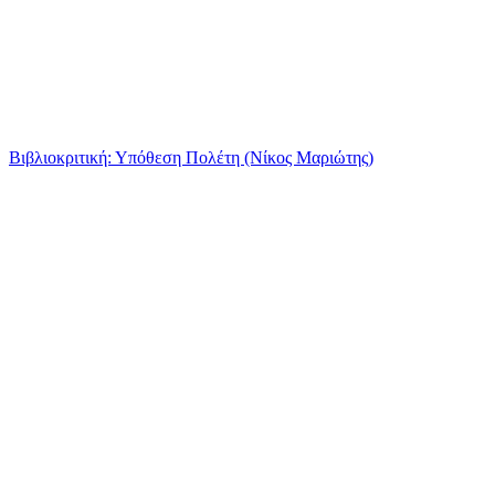
Βιβλιοκριτική: Υπόθεση Πολέτη (Νίκος Μαριώτης)