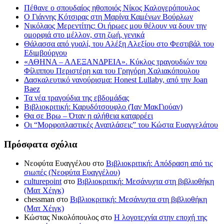
Πέθανε ο σπουδαίος ηθοποιός Νίκος Καλογερόπουλος
Ο Γιάννης Κότσιρας στη Μαρίνα Καμένων Βούρλων
Νικόλαος Μερεντίτης: Οι ήρωες μου θέλουν να δουν την
ομορφιά στο μέλλον, στη ζωή, γενικά
Θάλασσα από γυαλί, του Αλέξη Αλεξίου στο Φεστιβάλ του
Εδιμβούργου
«ΑΘΗΝΑ – ΑΛΕΞΑΝΔΡΕΙΑ». Κύκλος τραγουδιών του
Φίλιππου Περιστέρη και του Γρηγόρη Χαλιακόπουλου
Δασκαλευτικό νανούρισμα: Honest Lullaby, από την Joan
Baez
Τα νέα τραγούδια της εβδομάδας
Βιβλιοκριτική: Καρυδότσουφλο (Ίαν ΜακΓιούαν)
Θα σε Βρω – Όταν η αλήθεια καταρρέει
Οι “Μορφοπλαστικές Αναπλάσεις” του Κώστα Ευαγγελάτου
Πρόσφατα σχόλια
Νεοφύτα Ευαγγέλου
στο
Βιβλιοκριτική: Απόδραση από τις
σιωπές (Νεοφύτα Ευαγγέλου)
culturepoint
στο
Βιβλιοκριτική: Μεσάνυχτα στη βιβλιοθήκη
(Ματ Χέιγκ)
chessman
στο
Βιβλιοκριτική: Μεσάνυχτα στη βιβλιοθήκη
(Ματ Χέιγκ)
Κώστας Νικολόπουλος
στο
Η λογοτεχνία στην εποχή της