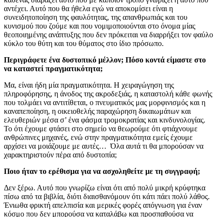
αντέχει. Αυτό που θα ήθελα εγώ να αποκομίσει είναι η
συνειδητοποίηση της φαυλότητας, της απανθρωπιάς και του
κυνισμού που ζούμε και που νομιμοποιούνται στο όνομα μίας
θεοποιημένης ανάπτυξης που δεν πρόκειται να διαρρήξει τον φαύλο
κύκλο του θύτη και του θύματος στο ίδιο πρόσωπο.
Περιγράφετε ένα δυστοπικό μέλλον; Πόσο κοντά είμαστε στο
να καταστεί πραγματικότητα;
Μα, είναι ήδη μία πραγματικότητα. Η χειραγώγηση της
πληροφόρησης, η άνοδος της ακροδεξιάς, η καταστολή κάθε φωνής
που τολμάει να αντιτίθεται, ο πνευματικός μας μορφινισμός και η
καναπεποίηση, η οικειοθελής παραχώρηση δικαιωμάτων και
ελευθεριών μέσα σ’ ένα φάσμα τρομοκρατίας και κινδυνολογίας.
Το ότι έχουμε φτάσει στο σημείο να θεωρούμε ότι φτιάχνουμε
ανθρώπινες μηχανές, ενώ στην πραγματικότητα εμείς έχουμε
αρχίσει να μοιάζουμε με αυτές… Όλα αυτά τι θα μπορούσαν να
χαρακτηριστούν πέρα από δυστοπία;
Ποιο ήταν το ερέθισμα για να ασχοληθείτε με τη συγγραφή;
Δεν ξέρω. Αυτό που γνωρίζω είναι ότι από πολύ μικρή κρύφτηκα
πίσω από τα βιβλία, διότι διαισθανόμουν ότι κάτι πάει πολύ λάθος.
Ένιωθα φρικτή απελπισία και μερικές φορές απόγνωση για έναν
κόσμο που δεν μπορούσα να καταλάβω και προσπαθούσα να