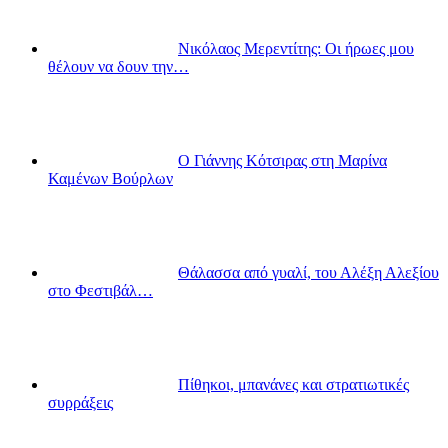
Νικόλαος Μερεντίτης: Οι ήρωες μου
θέλουν να δουν την…
Ο Γιάννης Κότσιρας στη Μαρίνα
Καμένων Βούρλων
Θάλασσα από γυαλί, του Αλέξη Αλεξίου
στο Φεστιβάλ…
Πίθηκοι, μπανάνες και στρατιωτικές
συρράξεις