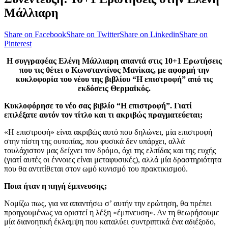
Μάλλιαρη
Share on Facebook
Share on Twitter
Share on Linkedin
Share on
Pinterest
Η συγγραφέας Ελένη Μάλλιαρη απαντά στις 10+1 Ερωτήσεις
που τις θέτει ο Κωνσταντίνος Μανίκας, με αφορμή την
κυκλοφορία του νέου της βιβλίου “Η επιστροφή” από τις
εκδόσεις Θερμαϊκός.
Κυκλοφόρησε το νέο σας βιβλίο “Η επιστροφή”. Γιατί
επιλέξατε αυτόν τον τίτλο και τι ακριβώς πραγματεύεται;
«Η επιστροφή» είναι ακριβώς αυτό που δηλώνει, μία επιστροφή
στην πίστη της ουτοπίας, που φυσικά δεν υπάρχει, αλλά
τουλάχιστον μας δείχνει τον δρόμο, όχι της ελπίδας και της ευχής
(γιατί αυτές οι έννοιες είναι μεταφυσικές), αλλά μία δραστηριότητα
που θα αντιτίθεται στον ωμό κυνισμό του πρακτικισμού.
Ποια ήταν η πηγή έμπνευσης;
Νομίζω πως, για να απαντήσω σ’ αυτήν την ερώτηση, θα πρέπει
προηγουμένως να οριστεί η λέξη «έμπνευση». Αν τη θεωρήσουμε
μία διανοητική έκλαμψη που καταλύει συντριπτικά ένα αδιέξοδο,