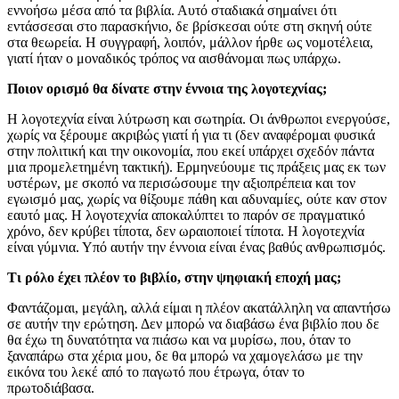
εννοήσω μέσα από τα βιβλία. Αυτό σταδιακά σημαίνει ότι
εντάσσεσαι στο παρασκήνιο, δε βρίσκεσαι ούτε στη σκηνή ούτε
στα θεωρεία. Η συγγραφή, λοιπόν, μάλλον ήρθε ως νομοτέλεια,
γιατί ήταν ο μοναδικός τρόπος να αισθάνομαι πως υπάρχω.
Ποιον ορισμό θα δίνατε στην έννοια της λογοτεχνίας;
Η λογοτεχνία είναι λύτρωση και σωτηρία. Οι άνθρωποι ενεργούσε,
χωρίς να ξέρουμε ακριβώς γιατί ή για τι (δεν αναφέρομαι φυσικά
στην πολιτική και την οικονομία, που εκεί υπάρχει σχεδόν πάντα
μια προμελετημένη τακτική). Ερμηνεύουμε τις πράξεις μας εκ των
υστέρων, με σκοπό να περισώσουμε την αξιοπρέπεια και τον
εγωισμό μας, χωρίς να θίξουμε πάθη και αδυναμίες, ούτε καν στον
εαυτό μας. Η λογοτεχνία αποκαλύπτει το παρόν σε πραγματικό
χρόνο, δεν κρύβει τίποτα, δεν ωραιοποιεί τίποτα. Η λογοτεχνία
είναι γύμνια. Υπό αυτήν την έννοια είναι ένας βαθύς ανθρωπισμός.
Τι ρόλο έχει πλέον το βιβλίο, στην ψηφιακή εποχή μας;
Φαντάζομαι, μεγάλη, αλλά είμαι η πλέον ακατάλληλη να απαντήσω
σε αυτήν την ερώτηση. Δεν μπορώ να διαβάσω ένα βιβλίο που δε
θα έχω τη δυνατότητα να πιάσω και να μυρίσω, που, όταν το
ξαναπάρω στα χέρια μου, δε θα μπορώ να χαμογελάσω με την
εικόνα του λεκέ από το παγωτό που έτρωγα, όταν το
πρωτοδιάβασα.