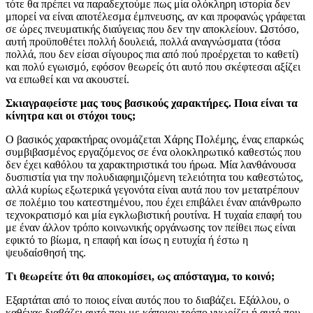
τότε θα πρέπει να παραδεχτούμε πως μία ολόκληρη ιστορία δεν
μπορεί να είναι αποτέλεσμα έμπνευσης, αν και προφανώς γράφεται
σε ώρες πνευματικής διαύγειας που δεν την αποκλείουν. Ωστόσο,
αυτή προϋποθέτει πολλή δουλειά, πολλά αναγνώσματα (τόσα
πολλά, που δεν είσαι σίγουρος πια από πού προέρχεται το καθετί)
και πολύ εγωισμό, εφόσον θεωρείς ότι αυτό που σκέφτεσαι αξίζει
να ειπωθεί και να ακουστεί.
Σκιαγραφείστε μας τους βασικούς χαρακτήρες. Ποια είναι τα
κίνητρα και οι στόχοι τους;
Ο βασικός χαρακτήρας ονομάζεται Χάρης Πολέμης, ένας επαρκώς
συμβιβασμένος εργαζόμενος σε ένα ολοκληρωτικό καθεστώς που
δεν έχει καθόλου τα χαρακτηριστικά του ήρωα. Μία λανθάνουσα
δυσπιστία για την πολυδιαφημιζόμενη τελειότητα του καθεστώτος,
αλλά κυρίως εξωτερικά γεγονότα είναι αυτά που τον μετατρέπουν
σε πολέμιο του κατεστημένου, που έχει επιβάλει έναν απάνθρωπο
τεχνοκρατισμό και μία εγκλωβιστική ρουτίνα. Η τυχαία επαφή του
με έναν άλλον τρόπο κοινωνικής οργάνωσης τον πείθει πως είναι
εφικτό το βίωμα, η επαφή και ίσως η ευτυχία ή έστω η
ψευδαίσθησή της.
Τι θεωρείτε ότι θα αποκομίσει, ως απόσταγμα, το κοινό;
Εξαρτάται από το ποιος είναι αυτός που το διαβάζει. Εξάλλου, ο
καθένας διαβάζει αυτό που με κάποιον τρόπο γνωρίζει ή αυτό που