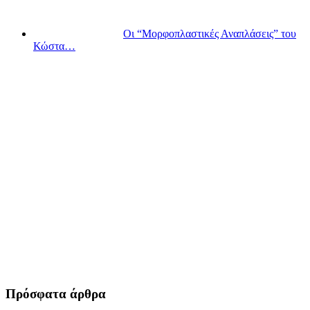
Οι “Μορφοπλαστικές Αναπλάσεις” του
Κώστα…
Πρόσφατα άρθρα