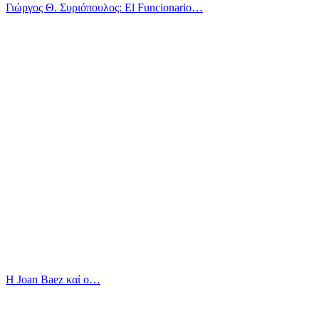
Γιώργος Θ. Συριόπουλος: El Funcionario…
Η Joan Baez καί ο…