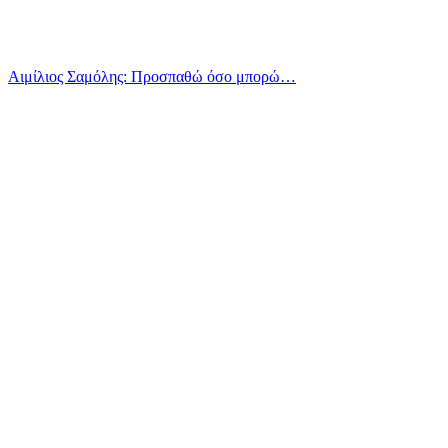
Αιμίλιος Σαμόλης: Προσπαθώ όσο μπορώ…