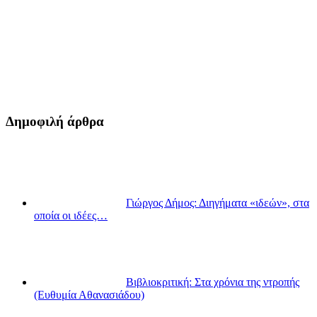
Δημοφιλή άρθρα
Γιώργος Δήμος: Διηγήματα «ιδεών», στα
οποία οι ιδέες…
Βιβλιοκριτική: Στα χρόνια της ντροπής
(Ευθυμία Αθανασιάδου)