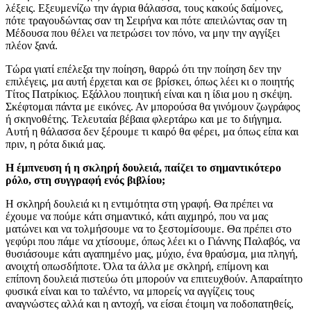
λέξεις. Εξευμενίζω την άγρια θάλασσα, τους κακούς δαίμονες,
πότε τραγουδώντας σαν τη Σειρήνα και πότε απειλώντας σαν τη
Μέδουσα που θέλει να πετρώσει τον πόνο, να μην την αγγίξει
πλέον ξανά.
Τώρα γιατί επέλεξα την ποίηση, θαρρώ ότι την ποίηση δεν την
επιλέγεις, μα αυτή έρχεται και σε βρίσκει, όπως λέει κι ο ποιητής
Τίτος Πατρίκιος. Εξάλλου ποιητική είναι και η ίδια μου η σκέψη.
Σκέφτομαι πάντα με εικόνες. Αν μπορούσα θα γινόμουν ζωγράφος
ή σκηνοθέτης. Τελευταία βέβαια φλερτάρω και με το διήγημα.
Αυτή η θάλασσα δεν ξέρουμε τι καιρό θα φέρει, μα όπως είπα και
πριν, η ρότα δικιά μας.
Η έμπνευση ή η σκληρή δουλειά, παίζει το σημαντικότερο
ρόλο, στη συγγραφή ενός βιβλίου;
Η σκληρή δουλειά κι η εντιμότητα στη γραφή. Θα πρέπει να
έχουμε να πούμε κάτι σημαντικό, κάτι αιχμηρό, που να μας
ματώνει και να τολμήσουμε να το ξεστομίσουμε. Θα πρέπει στο
γεφύρι που πάμε να χτίσουμε, όπως λέει κι ο Γιάννης Παλαβός, να
θυσιάσουμε κάτι αγαπημένο μας, μύχιο, ένα θραύσμα, μια πληγή,
ανοιχτή οπωσδήποτε. Όλα τα άλλα με σκληρή, επίμονη και
επίπονη δουλειά πιστεύω ότι μπορούν να επιτευχθούν. Απαραίτητο
φυσικά είναι και το ταλέντο, να μπορείς να αγγίζεις τους
αναγνώστες αλλά και η αντοχή, να είσαι έτοιμη να ποδοπατηθείς,