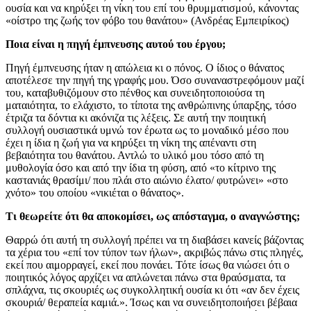
ουσία και να κηρύξει τη νίκη του επί του θρυμματισμού, κάνοντας
«οίστρο της ζωής τον φόβο του θανάτου» (Ανδρέας Εμπειρίκος)
Ποια είναι η πηγή έμπνευσης αυτού του έργου;
Πηγή έμπνευσης ήταν η απώλεια κι ο πόνος. Ο ίδιος ο θάνατος
αποτέλεσε την πηγή της γραφής μου. Όσο συναναστρεφόμουν μαζί
του, καταβυθιζόμουν στο πένθος και συνειδητοποιούσα τη
ματαιότητα, το ελάχιστο, το τίποτα της ανθρώπινης ύπαρξης, τόσο
έτριζα τα δόντια κι ακόνιζα τις λέξεις. Σε αυτή την ποιητική
συλλογή ουσιαστικά υμνώ τον έρωτα ως το μοναδικό μέσο που
έχει η ίδια η ζωή για να κηρύξει τη νίκη της απέναντι στη
βεβαιότητα του θανάτου. Αντλώ το υλικό μου τόσο από τη
μυθολογία όσο και από την ίδια τη φύση, από «το κίτρινο της
καστανιάς θρασίμι/ που πλάι στο αιώνιο έλατο/ φυτρώνει» «στο
χνότο» του οποίου «νικιέται ο θάνατος».
Τι θεωρείτε ότι θα αποκομίσει, ως απόσταγμα, ο αναγνώστης;
Θαρρώ ότι αυτή τη συλλογή πρέπει να τη διαβάσει κανείς βάζοντας
τα χέρια του «επί τον τύπον των ήλων», ακριβώς πάνω στις πληγές,
εκεί που αιμορραγεί, εκεί που πονάει. Τότε ίσως θα νιώσει ότι ο
ποιητικός λόγος αρχίζει να απλώνεται πάνω στα θραύσματα, τα
σπλάχνα, τις σκουριές ως συγκολλητική ουσία κι ότι «αν δεν έχεις
σκουριά/ θεραπεία καμιά.». Ίσως και να συνειδητοποιήσει βέβαια