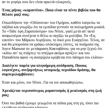
αν το γεφύρι σου δεν είναι αρκετά ειλικρινές.
Ένας μήνας «καραντίνα». Ποια είναι τα πέντε βιβλία που θα
θέλατε μαζί σας;
Οπωσδήποτε την «Οδύσσεια» του Ομήρου, καθότι λατρεύω τα
ταξίδια και γνωρίζω ότι τα εμπόδια γεννούν τα πολυμήχανα μυαλά.
Το «Τάδε έφη Ζαρατούστρα» του Νίτσε, γιατί μετά απ’ αυτό
αναρωτιέμαι συνέχεια τι θέλω κι αγγίζω τα μολύβια. Τα «Εις
εαυτόν» του Μάρκου Αυρήλιου, το δικό μου Ευαγγέλιο. Τέλος, αν
και θα μπορούσα να γράψω ολόκληρες λίστες, τα ποιήματα της
Joyce Mansour σε μετάφραση Κακναβάτου, για να μην ξεχνώ ότι
«κάτω απ’ τις στάχτες/ το σπέρμα ακόμα αχνίζει» και του
Παπαδίτσα αφού «η ανατρίχιλα κρύβεται στο πάτημα του ελάτου»
Διαλέγετε παρέα για ολιγοήμερη απόδραση. Ποιους
λογοτέχνες, ανεξαρτήτως ιστορικής περιόδου δράσης, θα
συμπεριλαμβάνατε;
Έναν και μόνο, τον Νίτσε. Για να τον αποκαθηλώσω.
Χρειάζεται περισσότερος ρομαντισμός ή ρεαλισμός στη ζωή
μας;
Όσο πιο βαθιά έχουμε γειωμένα τα πόδια μας στη γη, τόσο πιο
ελεύθερα πετάγματα κάνουμε.