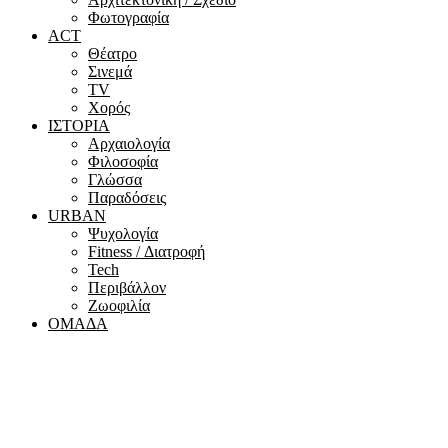
Φωτογραφία
ACT
Θέατρο
Σινεμά
ΤV
Χορός
ΙΣΤΟΡΙΑ
Αρχαιολογία
Φιλοσοφία
Γλώσσα
Παραδόσεις
URBAN
Ψυχολογία
Fitness / Διατροφή
Tech
Περιβάλλον
Ζωοφιλία
ΟΜΑΔΑ