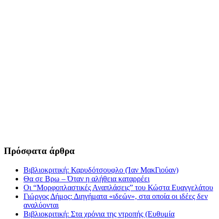
Πρόσφατα άρθρα
Βιβλιοκριτική: Καρυδότσουφλο (Ίαν ΜακΓιούαν)
Θα σε Βρω – Όταν η αλήθεια καταρρέει
Οι “Μορφοπλαστικές Αναπλάσεις” του Κώστα Ευαγγελάτου
Γιώργος Δήμος: Διηγήματα «ιδεών», στα οποία οι ιδέες δεν
αναλύονται
Βιβλιοκριτική: Στα χρόνια της ντροπής (Ευθυμία