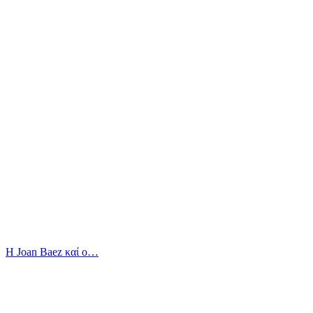
Η Joan Baez καί ο…