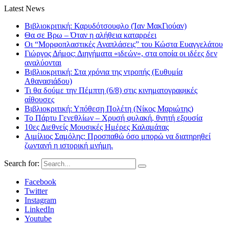
Latest News
Βιβλιοκριτική: Καρυδότσουφλο (Ίαν ΜακΓιούαν)
Θα σε Βρω – Όταν η αλήθεια καταρρέει
Οι “Μορφοπλαστικές Αναπλάσεις” του Κώστα Ευαγγελάτου
Γιώργος Δήμος: Διηγήματα «ιδεών», στα οποία οι ιδέες δεν
αναλύονται
Βιβλιοκριτική: Στα χρόνια της ντροπής (Ευθυμία
Αθανασιάδου)
Τι θα δούμε την Πέμπτη (6/8) στις κινηματογραφικές
αίθουσες
Βιβλιοκριτική: Υπόθεση Πολέτη (Νίκος Μαριώτης)
Το Πάρτυ Γενεθλίων – Χρυσή φυλακή, θνητή εξουσία
10ες Διεθνείς Μουσικές Ημέρες Καλαμάτας
Αιμίλιος Σαμόλης: Προσπαθώ όσο μπορώ να διατηρηθεί
ζωντανή η ιστορική μνήμη.
Search for:
Facebook
Twitter
Instagram
LinkedIn
Youtube