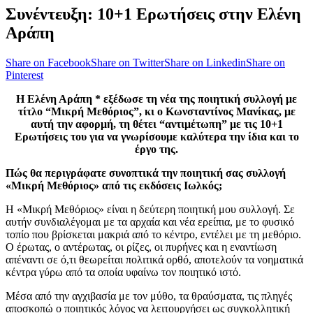
Συνέντευξη: 10+1 Ερωτήσεις στην Ελένη
Αράπη
Share on Facebook
Share on Twitter
Share on Linkedin
Share on
Pinterest
Η Ελένη Αράπη * εξέδωσε τη νέα της ποιητική συλλογή με
τίτλο “Μικρή Μεθόριος”, κι ο Κωνσταντίνος Μανίκας, με
αυτή την αφορμή, τη θέτει “αντιμέτωπη” με τις 10+1
Ερωτήσεις του για να γνωρίσουμε καλύτερα την ίδια και το
έργο της.
Πώς θα περιγράφατε συνοπτικά την ποιητική σας συλλογή
«Μικρή Μεθόριος» από τις εκδόσεις Ιωλκός;
Η «Μικρή Μεθόριος» είναι η δεύτερη ποιητική μου συλλογή. Σε
αυτήν συνδιαλέγομαι με τα αρχαία και νέα ερείπια, με το φυσικό
τοπίο που βρίσκεται μακριά από το κέντρο, εντέλει με τη μεθόριο.
Ο έρωτας, ο αντέρωτας, οι ρίζες, οι πυρήνες και η εναντίωση
απέναντι σε ό,τι θεωρείται πολιτικά ορθό, αποτελούν τα νοηματικά
κέντρα γύρω από τα οποία υφαίνω τον ποιητικό ιστό.
Μέσα από την αγχιβασία με τον μύθο, τα θραύσματα, τις πληγές
αποσκοπώ ο ποιητικός λόγος να λειτουργήσει ως συγκολλητική