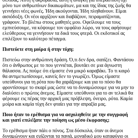
μόνο των ανθρωπίνων δικαιωμάτων, μα και της ίδιας της ζωής θα
γεννήσει νέες φωνές. Ήδη ακούγονται. Ήδη πληθαίνουν. Είμαι
αισιόδοξη. Οι νέοι αρχίζουν και διαβάζουν, πειραματίζονται,
γράφουν. Το βλέπω στους μαθητές μου. Οφείλουμε να τους
εμπνεύσουμε, να κόψουμε τον ομφάλιο λώρο, να τους αφήσουμε
ελεύθερους να γεννήσουν τα δικά τους φτερά. Οι εκδοτικοί ας
επιλέξουν το καλύτερο πέταγμα.
Πιστεύετε στη μοίρα ή στην τύχη;
Πιστεύω στην ανθρώπινη δράση. Ό,τι δεν δρα, σαπίζει. Φαντάσου
ότι ο άνθρωπος με το που γεννιέται, βουτάει σε μια άγνωστη
θάλασσα. Ας πούμε ότι είμαστε ένα μικρό καραβάκι. Το τι καιρό
θα αντιμετωπίσουμε, κανείς δεν το γνωρίζει. Όμως είμαστε
υπεύθυνοι για τη ρότα που θα χαράξουμε και για το πόσο θα
φροντίσουμε το σκαρί μας ώστε να το δυναμώσουμε για να μην το
διαλύσει ο πρώτος άνεμος. Είμαστε υπεύθυνοι για το αν τελικά θα
φέρουμε εις πέρας την αρχική μας πρόβλεψη, όνειρο, ρότα. Καμία
μοίρα και καμία τύχη δεν φταίει για την απραξία μας.
Ποιο ήταν το ερέθισμα για να ασχοληθείτε με την συγγραφή
και γιατί επιλέξατε την ποίηση ως μέσο έκφρασης;
Το ερέθισμα ήταν πάλι ο πόνος. Στα δύσκολα, όταν οι άνεμοι
δυναμώνουν και σχίζονται τα πανιά, μοναδικό μου καταφύγιο οι