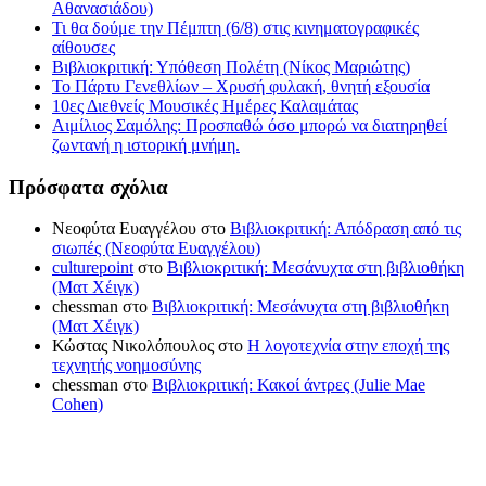
Αθανασιάδου)
Τι θα δούμε την Πέμπτη (6/8) στις κινηματογραφικές
αίθουσες
Βιβλιοκριτική: Υπόθεση Πολέτη (Νίκος Μαριώτης)
Το Πάρτυ Γενεθλίων – Χρυσή φυλακή, θνητή εξουσία
10ες Διεθνείς Μουσικές Ημέρες Καλαμάτας
Αιμίλιος Σαμόλης: Προσπαθώ όσο μπορώ να διατηρηθεί
ζωντανή η ιστορική μνήμη.
Πρόσφατα σχόλια
Νεοφύτα Ευαγγέλου
στο
Βιβλιοκριτική: Απόδραση από τις
σιωπές (Νεοφύτα Ευαγγέλου)
culturepoint
στο
Βιβλιοκριτική: Μεσάνυχτα στη βιβλιοθήκη
(Ματ Χέιγκ)
chessman
στο
Βιβλιοκριτική: Μεσάνυχτα στη βιβλιοθήκη
(Ματ Χέιγκ)
Κώστας Νικολόπουλος
στο
Η λογοτεχνία στην εποχή της
τεχνητής νοημοσύνης
chessman
στο
Βιβλιοκριτική: Κακοί άντρες (Julie Mae
Cohen)