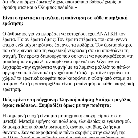
ότι «δεν υπάρχει έρωτας/ δίχως αποτρόπαιο βάθος// χωρίς τα
θραύσματα/ και ο Όλυμπος πεδιάδα.»
Είναι ο έρωτας κι η αγάπη, η απάντηση σε κάθε υπαρξιακή
ερώτηση;
Ο άνθρωπος για να μπορέσει να ευτυχήσει έχει ΑΝΑΓΚΗ τον
έρωτα. Ποιον έρωτα όμως; Τον έρωτα πτέρωτα, που σου γεννά
φτερά ενώ μέχρι πρότινος έσερνες τα ποδάρια. Τον έρωτα οίστρο,
που σε ξυπνάει από τη νωχελική νεκροζωή σου κι αποθεώνει τη
στιγμή. Τον έρωτα δημιουργό που σε κάνει να αφουγκράζεσαι «τη
μουσική των αγρών/ τον παρθενικό υμένα/ των λέξεων» να
λαχταράς «την αγριόγατα γυμνή/ με τα λυμένα μαλλιά/ το πέπλο/
οργωμένο από δόντια// τη νυχιά που / στάζει ρετσίνι/ υγραίνει το
χώμα// τα ερωτικά κουφέτα που/ καρφώνει η φύση/ από στόμα σε
στόμα». Αυτή η «ανατριχίλα» είναι η απάντηση σε κάθε υπαρξιακή
ερώτηση.
Πώς κρίνετε τη σύγχρονη ελληνική ποίηση; Υπάρχει μεγάλος
όγκος εκδόσεων. Συμβαδίζει όμως με την ποιότητα;
Η σημερινή εποχή είναι μια μεταιχμιακή εποχή, είμαστε στο
μεταξύ. Μεταξύ ειρήνης και πολέμου, ελευθερίας κι εγκλεισμού,
δημοκρατίας κι ολοκληρωτισμού, αγάπης και βίας, ζωής και
θανάτου. Σαν να ακροβατούμε πάνω ακριβώς στην αλλαγή της
σελίδας. Αυτή η ακροβασία, αυτή η ανάγκη για υπεράσπιση όχι