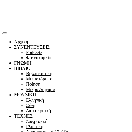
Αρχική
ΣΥΝΕΝΤΕΥΞΕΙΣ
Podcasts
Φρενοκομείο
ΓΝΩΜΗ
ΒΙΒΛΙΟ
Βιβλιοκριτική
Μυθιστόρημα
Ποίηση
Μικρό Διήγημα
ΜΟΥΣΙΚΗ
Ελληνική
Ξένη
Δισκοκριτική
ΤΕΧΝΕΣ
Ζωγραφική
Γλυπτική
Αρχιτεκτονική / Σχέδιο