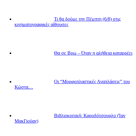
Τι θα δούμε την Πέμπτη (6/8) στις
κινηματογραφικές αίθουσες
Θα σε Βρω – Όταν η αλήθεια καταρρέει
Οι “Μορφοπλαστικές Αναπλάσεις” του
Κώστα…
Βιβλιοκριτική: Καρυδότσουφλο (Ίαν
ΜακΓιούαν)