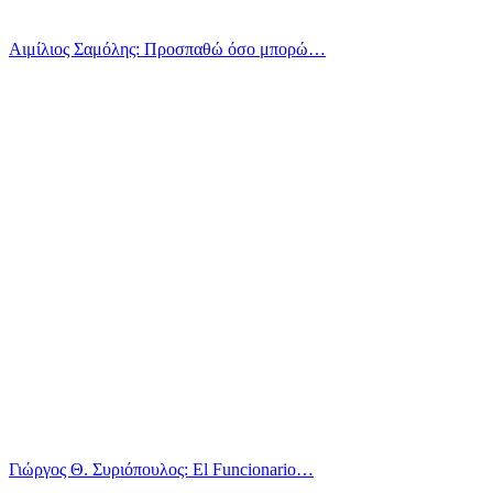
Αιμίλιος Σαμόλης: Προσπαθώ όσο μπορώ…
Γιώργος Θ. Συριόπουλος: El Funcionario…