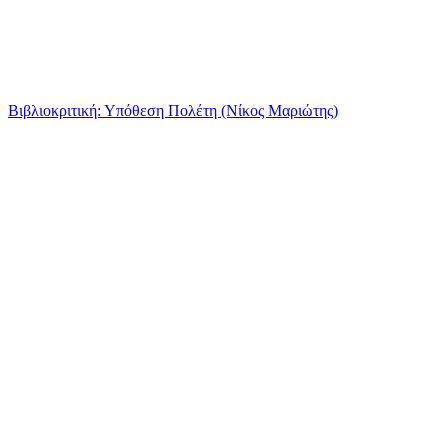
Βιβλιοκριτική: Υπόθεση Πολέτη (Νίκος Μαριώτης)