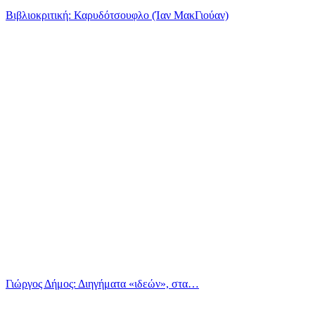
Βιβλιοκριτική: Καρυδότσουφλο (Ίαν ΜακΓιούαν)
Γιώργος Δήμος: Διηγήματα «ιδεών», στα…