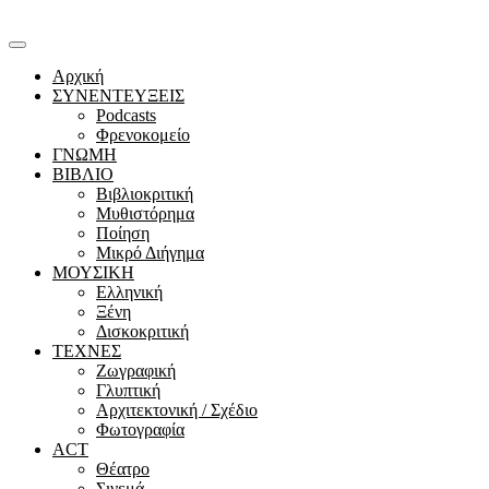
Αρχική
ΣΥΝΕΝΤΕΥΞΕΙΣ
Podcasts
Φρενοκομείο
ΓΝΩΜΗ
ΒΙΒΛΙΟ
Βιβλιοκριτική
Μυθιστόρημα
Ποίηση
Μικρό Διήγημα
ΜΟΥΣΙΚΗ
Ελληνική
Ξένη
Δισκοκριτική
ΤΕΧΝΕΣ
Ζωγραφική
Γλυπτική
Αρχιτεκτονική / Σχέδιο
Φωτογραφία
ACT
Θέατρο
Σινεμά