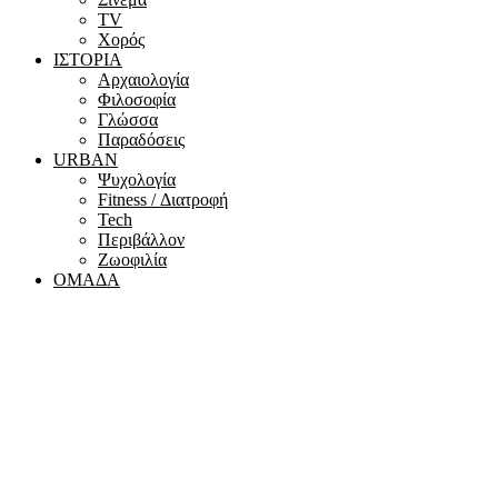
ΤV
Χορός
ΙΣΤΟΡΙΑ
Αρχαιολογία
Φιλοσοφία
Γλώσσα
Παραδόσεις
URBAN
Ψυχολογία
Fitness / Διατροφή
Tech
Περιβάλλον
Ζωοφιλία
ΟΜΑΔΑ