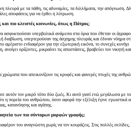
 πλευρά με τα πάθη, τις αδυναμίες, τα διλλήματα, την απόγνωση. Δ
άλες αποφάσεις για να έρθει η λύτρωση.
ς και πιο κλειστές κοινωνίες, όπως η Πάτμος
;
ργα ασφυκτιούσαν υπερβολικά ανάμεσα στα όρια που έθεταν οι άγραφοι
 διαβίωση, υπερτερούσαν της άσχημης πλευράς και έδιναν νόημα στην
το αμέριστο ενδιαφέρον για την εξωτερική εικόνα, το συνεχές κυνήγι
 ανοίγει ορίζοντες, μικραίνει τις αποστάσεις, βραβεύει τον νικητή 
α χρώματα που απεικονίζουν τις κρυφές και φανερές πτυχές της ανθρώ
σε αυτόν τον μικρό τόπο δύο ζωές. Κι αυτό γιατί ενώ μεγάλωσα με τ
ι η πορεία του ανθρώπου, όσον αφορά την εξέλιξη έγινε εγωιστικά α
ιας, κατανόησης και αγάπης.
 γοητεία των πιο σύντομων μορφών γραφής;
διαφέρον του αναγνώστη χωρίς να τον κουράζεις. Στις πολλές σελίδες,