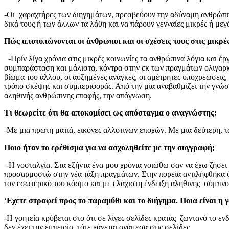
-Οι χαραχτήρες των διηγημάτων, πρεσβεύουν την αδύναμη ανθρώπινη
δικά τους ή των άλλων τα λάθη και να πάρουν γενναίες μικρές ή μεγ
Πώς αποτυπώνονται οι άνθρωποι και οι σχέσεις τους στις μικρέ
-Πρίν λίγα χρόνια στις μικρές κοινωνίες τα ανθρώπινα λόγια και έ
συμπαράσταση και μάλιστα, κόντρα στην εκ των πραγμάτων ολιγαρκή
βίωμα του άλλου, οι αυξημένες ανάγκες, οι αμέτρητες υποχρεώσεις, 
τρόπο σκέψης και συμπεριφοράς. Από την μία αναβαθμίζει την γνώση,
αληθινής ανθρώπινης επαφής, την απόγνωση.
Τι θεωρείτε ότι θα αποκομίσει ως απόσταγμα ο αναγνώστης;
-Με μια πρώτη ματιά, εικόνες αλλοτινών εποχών. Με μια δεύτερη, τ
Ποιο ήταν το ερέθισμα για να ασχοληθείτε με την συγγραφή;
-Η νοσταλγία. Στα εξήντα ένα μου χρόνια νοιώθω σαν να έχω ζήσει 
προσαρμοστώ στην νέα τάξη πραγμάτων. Στην πορεία αντιλήφθηκα ότ
τον εσωτερικό του κόσμο και με ελάχιστη ένδειξη αληθινής σύμπνο
‘
Εχετε στραφεί προς το παραμύθι και το διήγημα. Ποια είναι η
-Η γοητεία κρύβεται στο ότι σε λίγες σελίδες κρατάς ζωντανό το εν
δεν έχει την εμπειρία, τότε χάνεται ανάμεσα στις σελίδες.