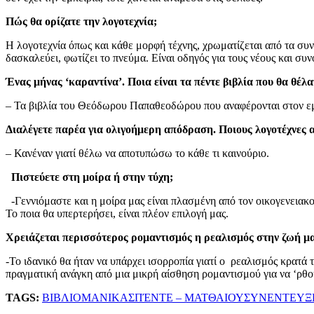
Πώς θα ορίζατε την λογοτεχνία;
Η λογοτεχνία όπως και κάθε μορφή τέχνης, χρωματίζεται από τα συν
δασκαλεύει, φωτίζει το πνεύμα. Είναι οδηγός για τους νέους και συ
Ένας μήνας ‘καραντίνα’. Ποια είναι τα πέντε βιβλία που θα θέλα
– Τα βιβλία του Θεόδωρου Παπαθεοδώρου που αναφέρονται στον εμφ
Διαλέγετε παρέα για ολιγοήμερη απόδραση. Ποιους λογοτέχνες 
– Κανέναν γιατί θέλω να αποτυπώσω το κάθε τι καινούριο.
Πιστεύετε στη μοίρα ή στην τύχη;
-Γεννιόμαστε και η μοίρα μας είναι πλασμένη από τον οικογενειακο
Το ποια θα υπερτερήσει, είναι πλέον επιλογή μας.
Χρειάζεται περισσότερος ρομαντισμός η ρεαλισμός στην ζωή μ
-Το ιδανικό θα ήταν να υπάρχει ισορροπία γιατί ο ρεαλισμός κρατ
πραγματική ανάγκη από μια μικρή αίσθηση ρομαντισμού για να ‘ρθο
TAGS:
ΒΙΒΛΙΟ
ΜΑΝΙΚΑΣ
ΠΈΝΤΕ – ΜΑΤΘΑΙΟΥ
ΣΥΝΕΝΤΕΥΞ