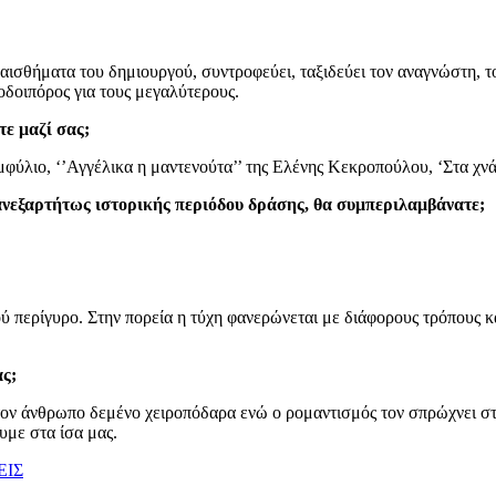
αισθήματα του δημιουργού, συντροφεύει, ταξιδεύει τον αναγνώστη, τ
νοδοιπόρος για τους μεγαλύτερους.
τε μαζί σας;
ύλιο, ‘’Αγγέλικα η μαντενούτα’’ της Ελένης Κεκροπούλου, ‘Στα χνά
ανεξαρτήτως ιστορικής περιόδου δράσης, θα συμπεριλαμβάνατε;
ύ περίγυρο. Στην πορεία η τύχη φανερώνεται με διάφορους τρόπους κα
ας;
ά τον άνθρωπο δεμένο χειροπόδαρα ενώ ο ρομαντισμός τον σπρώχνει σ
υμε στα ίσα μας.
ΕΙΣ