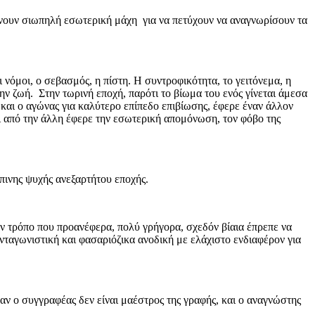
ίνουν σιωπηλή εσωτερική μάχη για να πετύχουν να αναγνωρίσουν τα
 νόμοι, ο σεβασμός, η πίστη. Η συντροφικότητα, το γειτόνεμα, η
 ζωή. Στην τωρινή εποχή, παρότι το βίωμα του ενός γίνεται άμεσα
 και ο αγώνας για καλύτερο επίπεδο επιβίωσης, έφερε έναν άλλον
και από την άλλη έφερε την εσωτερική απομόνωση, τον φόβο της
πινης ψυχής ανεξαρτήτου εποχής.
ον τρόπο που προανέφερα, πολύ γρήγορα, σχεδόν βίαια έπρεπε να
νταγωνιστική και φασαριόζικα ανοδική με ελάχιστο ενδιαφέρον για
 αν ο συγγραφέας δεν είναι μαέστρος της γραφής, και ο αναγνώστης