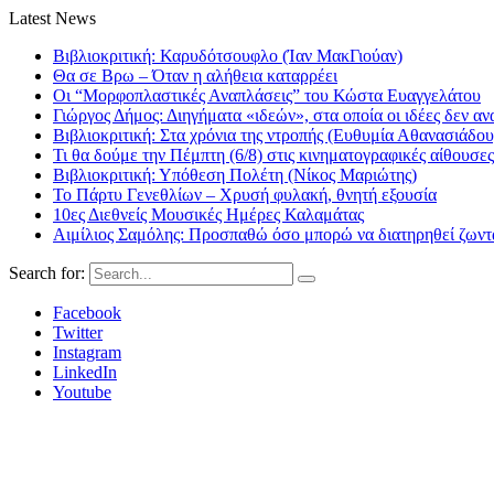
Latest News
Βιβλιοκριτική: Καρυδότσουφλο (Ίαν ΜακΓιούαν)
Θα σε Βρω – Όταν η αλήθεια καταρρέει
Οι “Μορφοπλαστικές Αναπλάσεις” του Κώστα Ευαγγελάτου
Γιώργος Δήμος: Διηγήματα «ιδεών», στα οποία οι ιδέες δεν αν
Βιβλιοκριτική: Στα χρόνια της ντροπής (Ευθυμία Αθανασιάδου
Τι θα δούμε την Πέμπτη (6/8) στις κινηματογραφικές αίθουσες
Βιβλιοκριτική: Υπόθεση Πολέτη (Νίκος Μαριώτης)
Το Πάρτυ Γενεθλίων – Χρυσή φυλακή, θνητή εξουσία
10ες Διεθνείς Μουσικές Ημέρες Καλαμάτας
Αιμίλιος Σαμόλης: Προσπαθώ όσο μπορώ να διατηρηθεί ζωντα
Search for:
Facebook
Twitter
Instagram
LinkedIn
Youtube