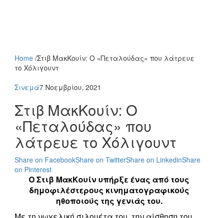
Home
/
Στιβ ΜακΚουίν: Ο «Πεταλούδας» που λάτρευε
το Χόλιγουντ
Σινεμά
7 Νοεμβρίου, 2021
Στιβ ΜακΚουίν: Ο
«Πεταλούδας» που
λάτρευε το Χόλιγουντ
Share on Facebook
Share on Twitter
Share on Linkedin
Share
on Pinterest
Ο Στιβ ΜακΚουίν υπήρξε ένας από τους
δημοφιλέστερους κινηματογραφικούς
ηθοποιούς της γενιάς του.
Με τη νωχελική σιλουέτα του, την αίσθηση του