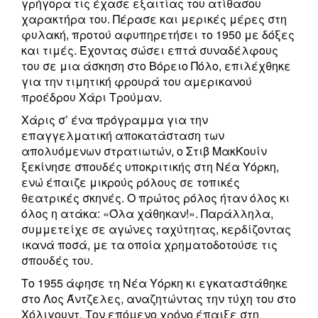
γρήγορα τις έχασε εξαιτίας του ατίθασου
χαρακτήρα του. Πέρασε και μερικές μέρες στη
φυλακή, προτού αφυπηρετήσει το 1950 με δόξες
και τιμές. Έχοντας σώσει επτά συναδέλφους
του σε μια άσκηση στο Βόρειο Πόλο, επιλέχθηκε
για την τιμητική φρουρά του αμερικανού
προέδρου Χάρι Τρούμαν.
Χάρις σ’ ένα πρόγραμμα για την
επαγγελματική αποκατάσταση των
απολυόμενων στρατιωτών, ο Στιβ ΜακΚουίν
ξεκίνησε σπουδές υποκριτικής στη Νέα Υόρκη,
ενώ έπαιζε μικρούς ρόλους σε τοπικές
θεατρικές σκηνές. Ο πρώτος ρόλος ήταν όλος κι
όλος η ατάκα: «Όλα χάθηκαν!». Παράλληλα,
συμμετείχε σε αγώνες ταχύτητας, κερδίζοντας
ικανά ποσά, με τα οποία χρηματοδοτούσε τις
σπουδές του.
Το 1955 άφησε τη Νέα Υόρκη κι εγκαταστάθηκε
στο Λος Άντζελες, αναζητώντας την τύχη του στο
Χόλιγουντ. Τον επόμενο χρόνο έπαιξε στη