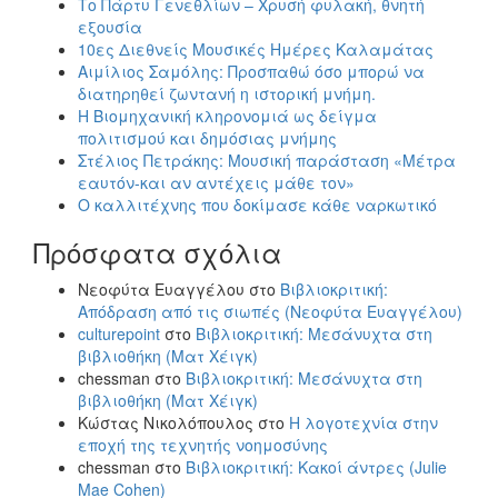
Το Πάρτυ Γενεθλίων – Χρυσή φυλακή, θνητή
εξουσία
10ες Διεθνείς Μουσικές Ημέρες Καλαμάτας
Αιμίλιος Σαμόλης: Προσπαθώ όσο μπορώ να
διατηρηθεί ζωντανή η ιστορική μνήμη.
Η Βιομηχανική κληρονομιά ως δείγμα
πολιτισμού και δημόσιας μνήμης
Στέλιος Πετράκης: Μουσική παράσταση «Μέτρα
εαυτόν-και αν αντέχεις μάθε τον»
Ο καλλιτέχνης που δοκίμασε κάθε ναρκωτικό
Πρόσφατα σχόλια
Νεοφύτα Ευαγγέλου
στο
Βιβλιοκριτική:
Απόδραση από τις σιωπές (Νεοφύτα Ευαγγέλου)
culturepoint
στο
Βιβλιοκριτική: Μεσάνυχτα στη
βιβλιοθήκη (Ματ Χέιγκ)
chessman
στο
Βιβλιοκριτική: Μεσάνυχτα στη
βιβλιοθήκη (Ματ Χέιγκ)
Κώστας Νικολόπουλος
στο
Η λογοτεχνία στην
εποχή της τεχνητής νοημοσύνης
chessman
στο
Βιβλιοκριτική: Κακοί άντρες (Julie
Mae Cohen)