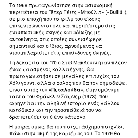
Το 1968 πρωταγωνίστησε στην αστυνομική
περιπέτεια του Πίτερ Γέιτς «Μπούλιτ» («Bullitt»),
σε μια εποχή που τα φιλμ του είδους
επικεντρώνονται όλο και περισσότερο στις
εντυπωσιακές σκηνές καταδίωξης με
αυτοκίνητα, στις οποίες συνεισέφερε
σημαντικά και ο ίδιος, αρνούμενος να
ντουμπλαριστεί στις επικίνδυνες σκηνές.
Τη δεκαετία του ‘70 ο Στιβ ΜακΚουίν ήταν πλέον
ένας φτασμένος καλλιτέχνης. Θα
πρωταγωνιστήσει σε μεγάλες επιτυχίες του
Χόλιγουντ, αλλά ο ρόλος που θα τον σημαδέψει
είναι αυτός του
«Πεταλούδα»,
στην ομώνυμη
ταινία του Φράνκλιν Σάφνερ (1973), που
αφηγείται την αληθινή ιστορία ενός γάλλου
κατάδικου και την προσπάθειά του να
δραπετεύσει από ένα κάτεργο.
Η μοίρα, όμως, θα του παίξει άσχημο παιχνίδι,
πάνω στην ακμή της καριέρας του. Το 1979 θα