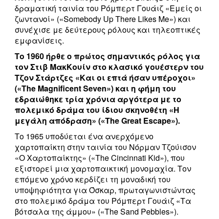
δραματική ταινία του Ρόμπερτ Γουάιζ «Εμείς οι
ζωντανοί» («Somebody Up There Likes Me») και
συνέχισε με δεύτερους ρόλους και τηλεοπτικές
εμφανίσεις.
Το 1960 ήρθε ο πρώτος σημαντικός ρόλος για
τον Στιβ ΜακΚουίν στο κλασικό γουέστερν του
Τζον Στάρτζες «Και οι επτά ήσαν υπέροχοι»
(«The Magnificent Seven») και η φήμη του
εδραιώθηκε τρία χρόνια αργότερα με το
πολεμικό δράμα του ίδιου σκηνοθέτη «Η
μεγάλη απόδραση» («The Great Escape»).
Το 1965 υποδύεται ένα ανερχόμενο
χαρτοπαίκτη στην ταινία του Νόρμαν Τζούισον
«Ο Χαρτοπαίκτης» («The Cincinnati Kid»), που
εξιστορεί μια χαρτοπαικτική μονομαχία. Τον
επόμενο χρόνο κερδίζει τη μοναδική του
υποψηφιότητα για Όσκαρ, πρωταγωνιστώντας
στο πολεμικό δράμα του Ρόμπερτ Γουάιζ «Τα
βότσαλα της άμμου» («The Sand Pebbles»).