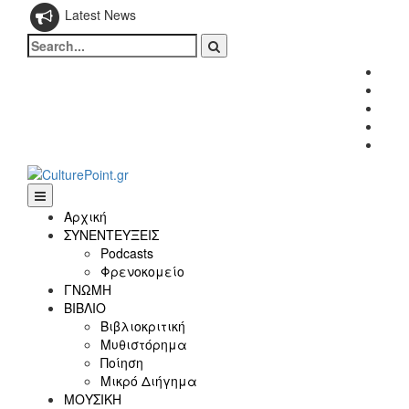
Latest News
Search
for:
Fac
Twitt
Inst
Link
Yout
Αρχική
ΣΥΝΕΝΤΕΥΞΕΙΣ
Podcasts
Φρενοκομείο
ΓΝΩΜΗ
ΒΙΒΛΙΟ
Βιβλιοκριτική
Μυθιστόρημα
Ποίηση
Μικρό Διήγημα
ΜΟΥΣΙΚΗ