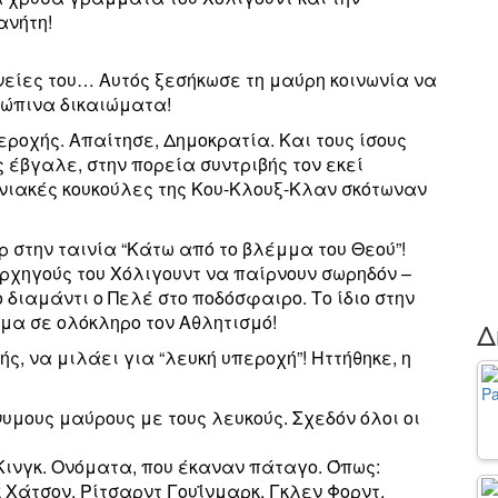
ανήτη!
ηνείες του… Αυτός ξεσήκωσε τη μαύρη κοινωνία να
ρώπινα δικαιώματα!
εροχής. Απαίτησε, Δημοκρατία. Και τους ίσους
ς έβγαλε, στην πορεία συντριβής τον εκεί
ανιακές κουκούλες της Κου-Κλουξ-Κλαν σκότωναν
ρ στην ταινία “Κάτω από το βλέμμα του Θεού”!
αρχηγούς του Χόλιγουντ να παίρνουν σωρηδόν –
διαμάντι ο Πελέ στο ποδόσφαιρο. Το ίδιο στην
μα σε ολόκληρο τον Αθλητισμό!
Δ
ς, να μιλάει για “λευκή υπεροχή”! Ηττήθηκε, η
νυμους μαύρους με τους λευκούς. Σχεδόν όλοι οι
Κινγκ. Ονόματα, που έκαναν πάταγο. Όπως:
Χάτσον, Ρίτσαρντ Γουΐνμαρκ, Γκλεν Φορντ,