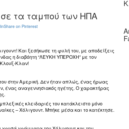
Κ
ασε τα ταμπού των ΗΠΑ
in
Share on Pinterest
Α
F
ιγουντ! Και ξεσήκωσε τη φυλή του, με αποδείξεις
νδας η διαβόητη “ΛΕΥΚΗ ΥΠΕΡΟΧΗ” με τον
-Κλουξ-Κλαν!
του στην Αμερική. Δεν ήταν απλώς, ένας ήρωας
ν, ένας αναγεννησιακός ηγέτης. Ο χαρακτήρας
ης.
μπλεξικές κλειδαριές του κατάκλειστο μόνο
ναίκες – Χόλιγουντ. Μπήκε μέσα και το κατέκτησε.
α χρυσά γράμματα του Χόλιγουντ και την