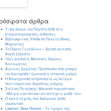
ρόσφατα άρθρα
Τι θα δούμε την Πέμπτη (6/8) στις
κινηματογραφικές αίθουσες
Βιβλιοκριτική: Υπόθεση Πολέτη (Νίκος
Μαριώτης)
Το Πάρτυ Γενεθλίων – Χρυσή φυλακή,
θνητή εξουσία
10ες Διεθνείς Μουσικές Ημέρες
Καλαμάτας
Αιμίλιος Σαμόλης: Προσπαθώ όσο μπορώ
να διατηρηθεί ζωντανή η ιστορική μνήμη.
Η Βιομηχανική κληρονομιά ως δείγμα
πολιτισμού και δημόσιας μνήμης
Στέλιος Πετράκης: Μουσική παράσταση
«Μέτρα εαυτόν-και αν αντέχεις μάθε τον»
Ο καλλιτέχνης που δοκίμασε κάθε
ναρκωτικό
Lawmen: Bass Reeves – Το τίμημα της