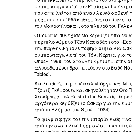
συμπρωταγωνιστή τον Ρίτσαρντ Γουίντμαρ
που απειλείται από έναν λευκό ασθενή τ
μέχρι που το 1955 καθιερώνεται σαν επ
του Μαυροπίνακα», στο πλευρό του Γκλεν
Ο Πουατιέ συνέχισε να κερδίζει επαίνου
περιπλανώμενο Τζον Κασαβέτη στο «Edge o
την παρθενική του υποψηφιότητα για Οσκ
συμπρωταγωνιστή του Τόνι Κέρτις, για το
Ones», 1958) του Στάνλεϊ Κρέιμερ, στην 
αλυσοδεμένοι δραπετεύουν στο βαθύ Νότο
Tables).
Ακολούθησε το μιούζικαλ «Πόργκι και Μπ
Τζορτζ Γκέρσουιν και σκηνοθέτη τον Οτο 
Χάνσμπερι, «A Raisin in the Sun» σε σκηνο
αργότερα κερδίζει το Οσκαρ για την ερμην
από το Βλέμμα του Θεού», 1964).
Το φιλμ αφηγείται την ιστορία ενός πλ
από την ανατολική Γερμανία, που πιστεύο
τους χτίσει ένα νέο παρεκκλήσι στην έρ