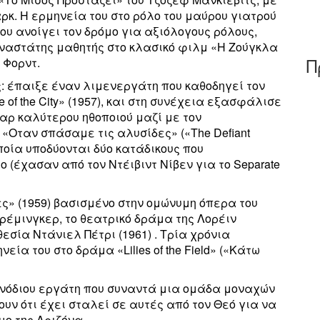
κ. Η ερμηνεία του στο ρόλο του μαύρου γιατρού
ου ανοίγει τον δρόμο για αξιόλογους ρόλους,
αναστάτης μαθητής στο κλασικό φιλμ «Η Ζούγκλα
Π
 Φορντ.
ς: έπαιξε έναν λιμενεργάτη που καθοδηγεί τον
f the City» (1957), και στη συνέχεια εξασφάλισε
αρ καλύτερου ηθοποιού μαζί με τον
 «Οταν σπάσαμε τις αλυσίδες» («The Defiant
οποία υποδύονται δύο κατάδικους που
 (έχασαν από τον Ντέιβιντ Νίβεν για το Separate
ες» (1959) βασισμένο στην ομώνυμη όπερα του
Πρέμινγκερ, το θεατρικό δράμα της Λορέιν
θεσία Ντάνιελ Πέτρι (1961) . Τρία χρόνια
εία του στο δράμα «Lilies of the Field» («Κάτω
ανόδιου εργάτη που συναντά μια ομάδα μοναχών
υν ότι έχει σταλεί σε αυτές από τον Θεό για να
ημο της Αριζόνα…