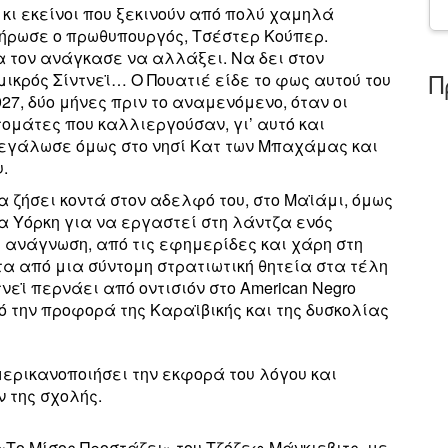
 κι εκείνοι που ξεκινούν από πολύ χαμηλά
ήρωσε ο πρωθυπουργός, Τσέστερ Κούπερ.
α τον ανάγκασε να αλλάξει. Να δει στον
Π
μικρός Σίντνεϊ… Ο Πουατιέ είδε το φως αυτού του
27, δύο μήνες πριν το αναμενόμενο, όταν οι
τομάτες που καλλιεργούσαν, γι’ αυτό και
μεγάλωσε όμως στο νησί Κατ των Μπαχάμας και
.
α ζήσει κοντά στον αδελφό του, στο Μαϊάμι, όμως
α Υόρκη για να εργαστεί στη λάντζα ενός
ι ανάγνωση, από τις εφημερίδες και χάρη στη
α από μια σύντομη στρατιωτική θητεία στα τέλη
τνεϊ περνάει από οντισιόν στο American Negro
ό την προφορά της Καραϊβικής και της δυσκολίας
ερικανοποιήσει την εκφορά του λόγου και
 της σχολής.
 «Το Μίσος Προστάζει» του Τζόζεφ Μάνκιεβιτς, με