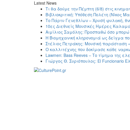
Latest News
Τι θα δούμε την Πέμπτη (6/8) στις κινη
Βιβλιοκριτική: Υπόθεση Πολέτη (Νίκος Μα
Το Πάρτυ Γενεθλίων – Χρυσή φυλακή, θν
10ες Διεθνείς Μουσικές Ημέρες Καλαμ
Αιμίλιος Σαμόλης: Προσπαθώ όσο μπορώ 
Η Βιομηχανική κληρονομιά ως δείγμα πο
Στέλιος Πετράκης: Μουσική παράσταση 
Ο καλλιτέχνης που δοκίμασε κάθε ναρκ
Lawmen: Bass Reeves – Το τίμημα της ελ
Γιώργος Θ. Συριόπουλος: El Funcionario