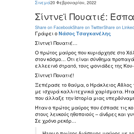
Σινεμά
20 Φεβρουαρίου, 2022
Σίντνεϊ Πουατιέ: Έσπ
Share on Facebook
Share on Twitter
Share on Linked
Γράφει ο
Νάσος Τσαγκανέλης
Σίντνεϊ Πουατιέ…
Ο πρώτος μαύρος που κυριάρχησε στο Χόλ
στον κόσμο… Ότι είναι σύνθημα προπαγά
ελλεεινό στρατό, τους φονιάδες της Κου
Σίντνεϊ Πουατιέ!
Ξεπέρασε το θαύμα, ο Ηράκλειος Άθλος 
με ισχυρά καλλιτεχνικά χαρίσματα. Ήτα
που άλλαξε την Ιστορία μιας υπερδύναμ
Ήταν ο πρώτος μαύρος που έσπασε τις κο
στους λευκούς ηθοποιούς – άνδρες και γυ
Σε χρόνο ρεκόρ…
Ήταν ο πρώτος διάσημος μαύρος με τ