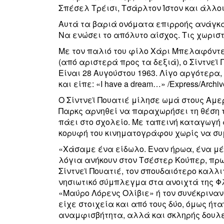
Σπέσελ Τρέισι, Τσάρλτον Ίστον και άλλοι
Αυτά τα βαριά ονόματα επιρροής ανάγκασ
Να ενώσει το απόλυτο αίσχος. Τις χωρισ
Με τον παλιό του φίλο Χάρι Μπελαφόντε
(από αριστερά προς τα δεξιά), ο Σίντνεϊ 
Είναι 28 Αυγούστου 1963. Λίγο αργότερα
και είπε: «Ι have a dream…» /Express/Archiv
Ο Σίντνεϊ Πουατιέ μίλησε ωμά στους Αμε
Παρκς αρνηθεί να παραχωρήσει τη θέση τ
πάει στο σχολείο. Με ταπεινή καταγωγή
κορυφή του κινηματογράφου χωρίς να συ
«Χάσαμε ένα είδωλο. Εναν ήρωα, ένα μέν
λόγια ανήκουν στον Τσέστερ Κούπερ, π
Σίντνεϊ Πουατιέ, τον σπουδαιότερο καλλ
νησιωτικό σύμπλεγμα στα ανοιχτά της Φ
«Μαύρο Λόρενς Ολίβιε» ή τον συνέκριναν 
είχε στοιχεία και από τους δύο, όμως ήτ
αναμφισβήτητα, αλλά και σκληρής δουλει