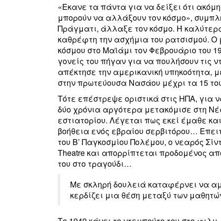
«Εκανε τα πάντα για να δείξει ότι ακόμη
μπορούν να αλλάξουν τον κόσμο», συμπλ
Πράγματι, άλλαξε τον κόσμο. Ή καλύτερ
καθρέφτη την ασχήμια του ρατσισμού. Ο 
κόσμου στο Μαϊάμι τον Φεβρουάριο του 19
γονείς του πήγαν για να πουλήσουν τις ν
απέκτησε την αμερικανική υπηκοότητα, 
στην πρωτεύουσα Νασάου μέχρι τα 15 του
Τότε επέστρεψε οριστικά στις ΗΠΑ, για ν
δύο χρόνια αργότερα μετακόμισε στη Νέ
εστιατορίου. Λέγεται πως εκεί έμαθε κα
βοήθεια ενός εβραίου σερβιτόρου… Επειτ
του Β’ Παγκοσμίου Πολέμου, ο νεαρός Σίν
Theatre και απορρίπτεται προδομένος απ
του στο τραγούδι…
Με σκληρή δουλειά καταφέρνει να αμ
κερδίζει μια θέση μεταξύ των μαθητών
Το 1949 κάνει το ντεμπούτο του στο φιλμ