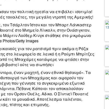
.
αν την πολιτική ηγεσία να επιβάλει ισοτιμία!
τές τουαλέτες, την μεγάλη ντροπή της Αμερικής!
, τον Τσάρλτον Ίστον και τον Μπαρτ Λάνκαστερ
Πουατιέ στο Μνημείο Λίνκολν, στην Ουάσιγκτον.
, ο Μάρτιν Λούθερ Κινγκ στάθηκε στο μικρόφωνο
e Photos/Getty Images
ρικανούς για τον ρατσισμό πριν ακόμα η Ρόζα
ης στο λεωφορείο σε λευκό ή η Ρούμπι Μπρίτζες
 από τις Μπαχάμες κατάφερε να φτάσει στην
μβιβαστεί ούτε να σιωπήσει
τορα, έναν μαχητή, έναν εθνικό θησαυρό». Τα
ρωθυπουργό των Μπαχάμας και αφορούν τον
ιτέχνη που γέννησε το συγκεκριμένο εξωτικό
λόριντα. Πέθανε Κάποιοι τον αποκαλούσαν
με τον Ορσον Ουέλς. Αδικο. Ο Σίντνεϊ Πουατιέ
αν κάτι το μοναδικό. Αποτέλεσμα ταλέντου,
άς, πίστης και επιμονής.