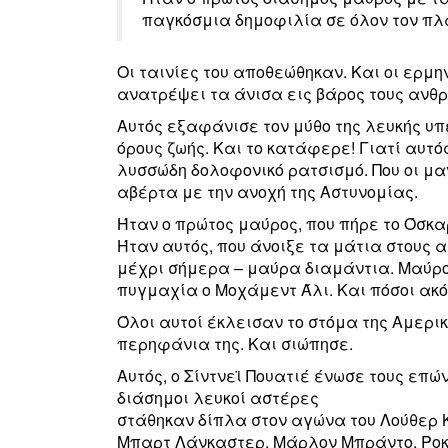
παγκόσμια δημοφιλία σε όλον τον πλ
Οι ταινίες του αποθεώθηκαν. Και οι ερμ
ανατρέψει τα άνισα εις βάρος τους ανθ
Αυτός εξαφάνισε τον μύθο της λευκής υπ
όρους ζωής. Και το κατάφερε! Γιατί αυτό
λυσσώδη δολοφονικό ρατσισμό. Που οι μ
αβέρτα με την ανοχή της Αστυνομίας.
Ήταν ο πρώτος μαύρος, που πήρε το Όσκα
Ήταν αυτός, που άνοιξε τα μάτια στους 
μέχρι σήμερα – μαύρα διαμάντια. Μαύρο 
πυγμαχία ο Μοχάμεντ Άλι. Και πόσοι ακό
Όλοι αυτοί έκλεισαν το στόμα της Αμερική
περηφάνια της. Και σιώπησε.
Αυτός, ο Σίντνεϊ Πουατιέ ένωσε τους επώ
διάσημοι λευκοί αστέρες
στάθηκαν δίπλα στον αγώνα του Λούθερ 
Μπαρτ Λάνκαστερ, Μάρλον Μπράντο, Ροκ 