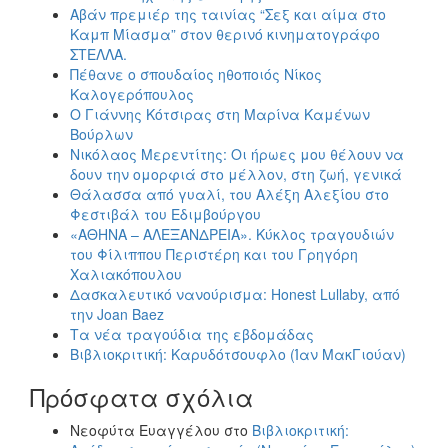
Αβάν πρεμιέρ της ταινίας “Σεξ και αίμα στο
Καμπ Μίασμα” στον θερινό κινηματογράφο
ΣΤΕΛΛΑ.
Πέθανε ο σπουδαίος ηθοποιός Νίκος
Καλογερόπουλος
Ο Γιάννης Κότσιρας στη Μαρίνα Καμένων
Βούρλων
Νικόλαος Μερεντίτης: Οι ήρωες μου θέλουν να
δουν την ομορφιά στο μέλλον, στη ζωή, γενικά
Θάλασσα από γυαλί, του Αλέξη Αλεξίου στο
Φεστιβάλ του Εδιμβούργου
«ΑΘΗΝΑ – ΑΛΕΞΑΝΔΡΕΙΑ». Κύκλος τραγουδιών
του Φίλιππου Περιστέρη και του Γρηγόρη
Χαλιακόπουλου
Δασκαλευτικό νανούρισμα: Honest Lullaby, από
την Joan Baez
Τα νέα τραγούδια της εβδομάδας
Βιβλιοκριτική: Καρυδότσουφλο (Ίαν ΜακΓιούαν)
Πρόσφατα σχόλια
Νεοφύτα Ευαγγέλου
στο
Βιβλιοκριτική: