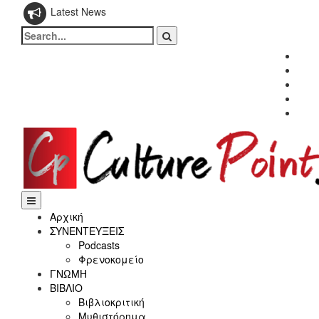
Latest News
Search
for:
Fac
Twitt
Inst
Link
Yout
Αρχική
ΣΥΝΕΝΤΕΥΞΕΙΣ
Podcasts
Φρενοκομείο
ΓΝΩΜΗ
ΒΙΒΛΙΟ
Βιβλιοκριτική
Μυθιστόρημα