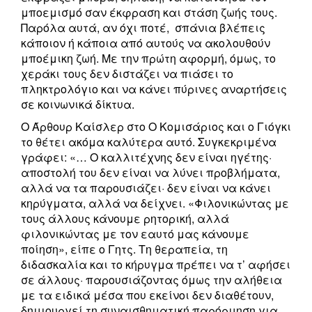
μποεμισμό σαν έκφραση και στάση ζωής τους.
Παρόλα αυτά, αν όχι ποτέ, σπάνια βλέπεις
κάποιον ή κάποια από αυτούς να ακολουθούν
μποέμικη ζωή. Με την πρώτη αφορμή, όμως, το
χεράκι τους δεν διστάζει να πιάσει το
πληκτρολόγιο και να κάνει πύρινες αναρτήσεις
σε κοινωνικά δίκτυα.
Ο Άρθουρ Καίσλερ στο Ο Κομισάριος και ο Γιόγκι
το θέτει ακόμα καλύτερα αυτό. Συγκεκριμένα
γράφει: «… Ο καλλιτέχνης δεν είναι ηγέτης·
αποστολή του δεν είναι να λύνει προβλήματα,
αλλά να τα παρουσιάζει· δεν είναι να κάνει
κηρύγματα, αλλά να δείχνει. «Φιλονικώντας με
τους άλλους κάνουμε ρητορική, αλλά
φιλονικώντας με τον εαυτό μας κάνουμε
ποίηση», είπε ο Γητς. Τη θεραπεία, τη
διδασκαλία και το κήρυγμα πρέπει να τ’ αφήσει
σε άλλους· παρουσιάζοντας όμως την αλήθεια
με τα ειδικά μέσα που εκείνοι δεν διαθέτουν,
δημιουργεί τη συναισθηματική παρόρμηση για