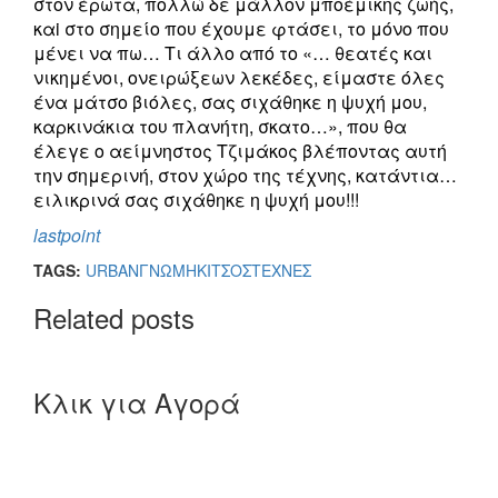
στον έρωτα, πολλώ δε μάλλον μποέμικης ζωής,
καi στο σημείο που έχουμε φτάσει, το μόνο που
μένει να πω… Τι άλλο από το «… θεατές και
νικημένοι, ονειρώξεων λεκέδες, είμαστε όλες
ένα μάτσο βιόλες, σας σιχάθηκε η ψυχή μου,
καρκινάκια του πλανήτη, σκατο…», που θα
έλεγε ο αείμνηστος Τζιμάκος βλέποντας αυτή
την σημερινή, στον χώρο της τέχνης, κατάντια…
ειλικρινά σας σιχάθηκε η ψυχή μου!!!
lastpoint
TAGS:
URBAN
ΓΝΩΜΗ
ΚΙΤΣΟΣ
ΤΕΧΝΕΣ
Related posts
Κλικ για Αγορά