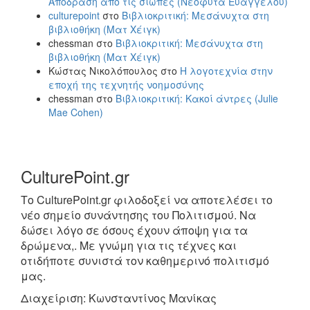
Απόδραση από τις σιωπές (Νεοφύτα Ευαγγέλου)
culturepoint
στο
Βιβλιοκριτική: Μεσάνυχτα στη
βιβλιοθήκη (Ματ Χέιγκ)
chessman
στο
Βιβλιοκριτική: Μεσάνυχτα στη
βιβλιοθήκη (Ματ Χέιγκ)
Κώστας Νικολόπουλος
στο
Η λογοτεχνία στην
εποχή της τεχνητής νοημοσύνης
chessman
στο
Βιβλιοκριτική: Κακοί άντρες (Julie
Mae Cohen)
CulturePoint.gr
Το CulturePoint.gr φιλοδοξεί να αποτελέσει το
νέο σημείο συνάντησης του Πολιτισμού. Να
δώσει λόγο σε όσους έχουν άποψη για τα
δρώμενα,. Με γνώμη για τις τέχνες και
οτιδήποτε συνιστά τον καθημερινό πολιτισμό
μας.
Διαχείριση: Κωνσταντίνος Μανίκας